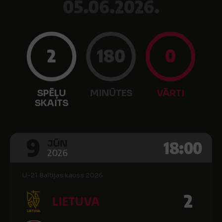
05.06.2026.
2
180
0
SPĒĻU
MINŪTES
VĀRTI
SKAITS
9
18:00
JŪN
2026
U-21 Baltijas kauss 2026
2
LIETUVA