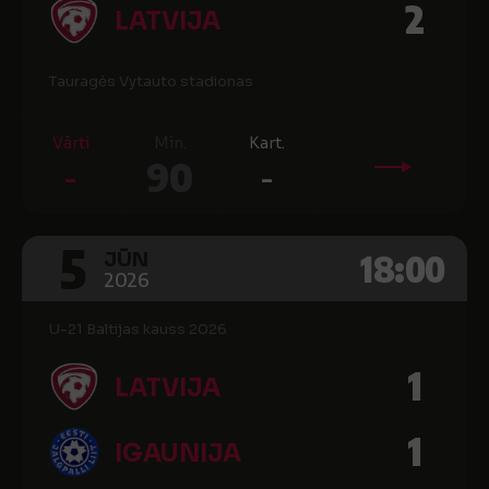
2
LATVIJA
Tauragės Vytauto stadionas
Vārti
Min.
Kart.
-
90
-
5
18:00
JŪN
2026
U-21 Baltijas kauss 2026
1
LATVIJA
1
IGAUNIJA