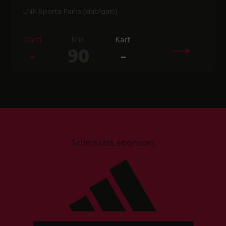
LNK Sporta Parks (dabīgais)
Vārti
Min.
Kart.
-
90
-
Tehniskais sponsors