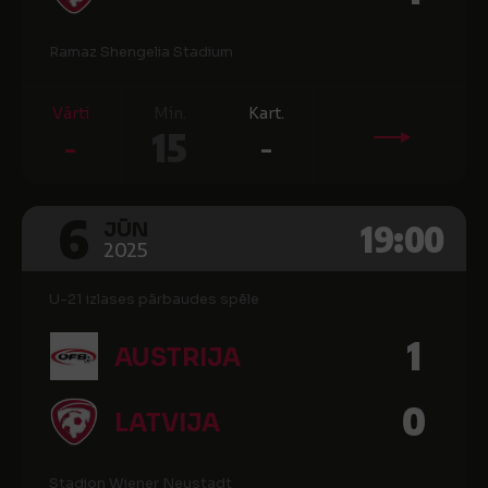
Ramaz Shengelia Stadium
Vārti
Min.
Kart.
-
15
-
6
19:00
JŪN
2025
U-21 izlases pārbaudes spēle
1
AUSTRIJA
0
LATVIJA
Stadion Wiener Neustadt