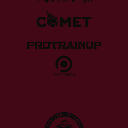
Ar lepnumu izmantojam