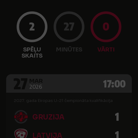
2
27
0
SPĒĻU
MINŪTES
VĀRTI
SKAITS
27
17:00
MAR
2026
2027. gada Eiropas U-21 čempionāta kvalifikācija
1
GRUZIJA
1
LATVIJA