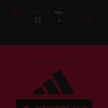
Vārti
Min.
Kart.
-
12
-
Tehniskais sponsors