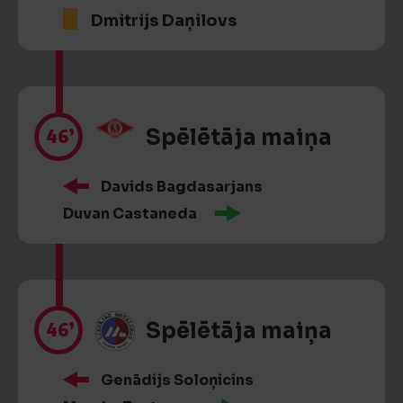
Dmitrijs Daņilovs
46’
Spēlētāja maiņa
Davids Bagdasarjans
Duvan Castaneda
46’
Spēlētāja maiņa
Genādijs Soloņicins