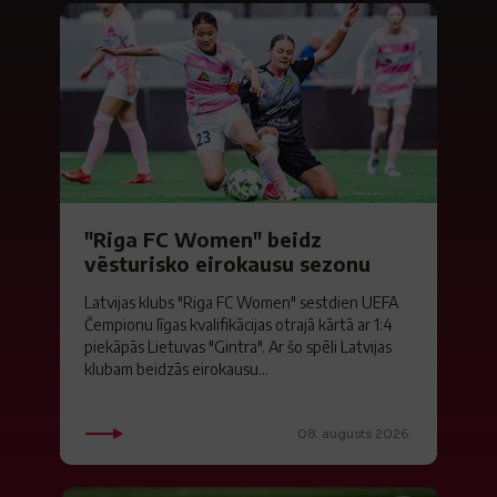
"Riga FC Women" beidz
vēsturisko eirokausu sezonu
Latvijas klubs "Riga FC Women" sestdien UEFA
Čempionu līgas kvalifikācijas otrajā kārtā ar 1:4
piekāpās Lietuvas "Gintra". Ar šo spēli Latvijas
klubam beidzās eirokausu...
08. augusts 2026.