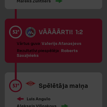
Mareks Zuntners
52’
VĀĀĀĀRTI! 1:2
Vārtus guva
Valerijs Afanasjevs
Rezultatīvi piespēlēja
Roberts
Savaļnieks
57’
Spēlētāja maiņa
Luis Angulo
Aleksejs Višņakovs