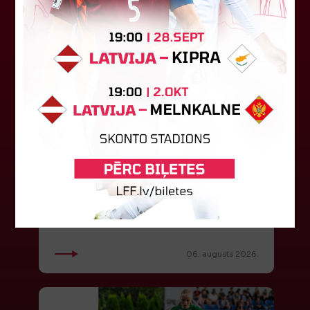
"Riga FC" iegūst handikapu, RFS
būs jāatspēlējas
Ceturtdienas vakarā savas spēles UEFA
Konferences līgas kvalifikācijas trešajā kārtā
aizvadīja divi Latvijas klubi. FC RFS izbraukumā ar
0:2 zaudēja Čehijas "Jablonec"...
06. augusts 2026.