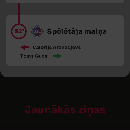
82’
Spēlētāja maiņa
Valerijs Afanasjevs
Toms Gucs
Jaunākās ziņas