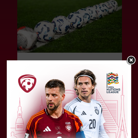
LFF DK 6. augusta lēmumi
LFF Disciplinārlietu komitejas sēdes protokols
Nr. DK 26/-38 Rīgā, 2026. gada 6. augustā.
Piedalās:Komitejas locekļi: Jevgenija
Tverjanoviča-Bore, Raivis Grīnbergs...
07. augusts 2026.