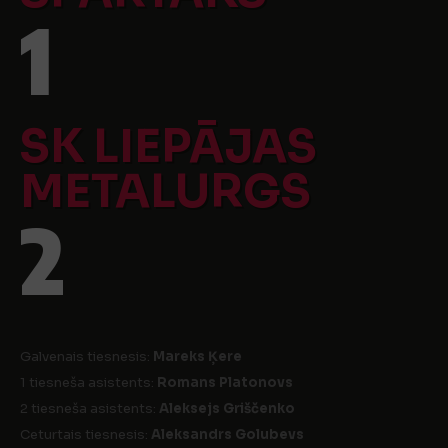
1
SK LIEPĀJAS
METALURGS
2
Galvenais tiesnesis:
Mareks Ķere
1 tiesneša asistents:
Romans Platonovs
2 tiesneša asistents:
Aleksejs Griščenko
Ceturtais tiesnesis:
Aleksandrs Golubevs