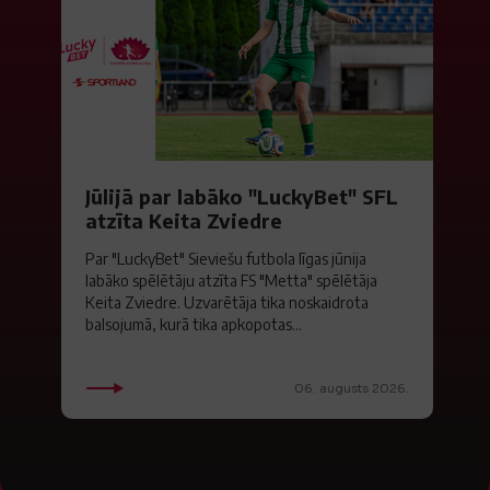
Jūlijā par labāko "LuckyBet" SFL
atzīta Keita Zviedre
Par "LuckyBet" Sieviešu futbola līgas jūnija
labāko spēlētāju atzīta FS "Metta" spēlētāja
Keita Zviedre. Uzvarētāja tika noskaidrota
balsojumā, kurā tika apkopotas...
06. augusts 2026.