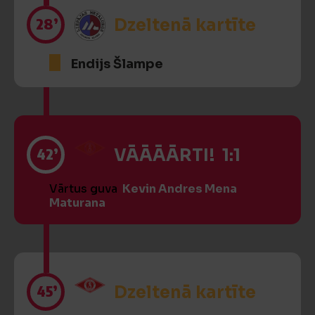
28’
Dzeltenā kartīte
Endijs Šlampe
42’
VĀĀĀĀRTI! 1:1
Vārtus guva
Kevin Andres Mena
Maturana
45’
Dzeltenā kartīte