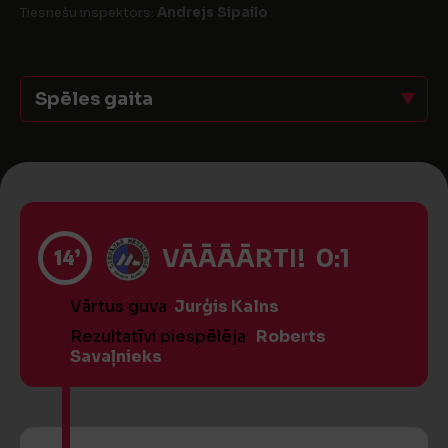
Tiesnešu inspektors:
Andrejs Sipailo
Spēles gaita
14’
VĀĀĀĀRTI! 0:1
Vārtus guva
Jurģis Kalns
Rezultatīvi piespēlēja
Roberts
Savaļnieks