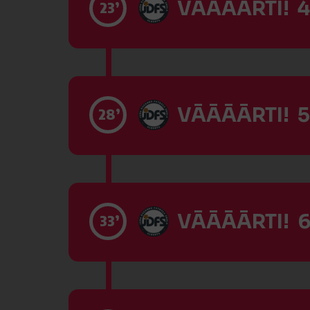
VĀĀĀĀRTI! 4
23’
VĀĀĀĀRTI! 5
28’
VĀĀĀĀRTI! 6
33’