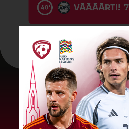
VĀĀĀĀRTI! 7
40’