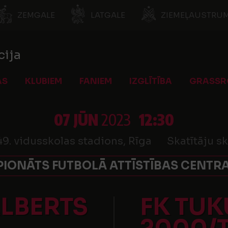
ZEMGALE
LATGALE
ZIEMEĻAUSTRUM
cija
AS
KLUBIEM
FANIEM
IZGLĪTĪBA
GRASSR
07 JŪN
2023
12:30
49. vidusskolas stadions, Rīga
Skatītāju sk
IONĀTS FUTBOLĀ ATTĪSTĪBAS CENTRA
ALBERTS
FK TU