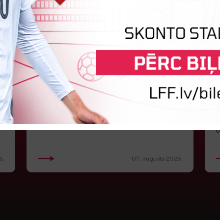
LFF DK 6. augusta lēmumi
LFF Disciplinārlietu komitejas sēdes protokols
Nr. DK 26/-38 Rīgā, 2026. gada 6. augustā.
C
Piedalās:Komitejas locekļi: Jevgenija
K
Tverjanoviča-Bore, Raivis Grīnbergs...
a
0
6.
07. augusts 2026.