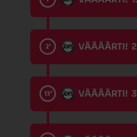
VĀĀĀĀRTI! 2
2’
VĀĀĀĀRTI! 3
13’