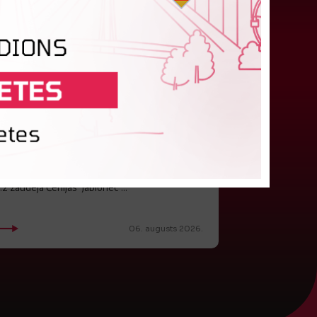
"Riga FC" iegūst handikapu, RFS
būs jāatspēlējas
eturtdienas vakarā savas spēles UEFA
onferences līgas kvalifikācijas trešajā kārtā
izvadīja divi Latvijas klubi. FC RFS izbraukumā ar
:2 zaudēja Čehijas "Jablonec"...
06. augusts 2026.