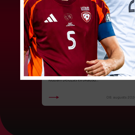
"Riga FC Women" beidz
vēsturisko eirokausu sezonu
Latvijas klubs "Riga FC Women" sestdien UEFA
Čempionu līgas kvalifikācijas otrajā kārtā ar 1:4
piekāpās Lietuvas "Gintra". Ar šo spēli Latvijas
klubam beidzās eirokausu...
08. augusts 202