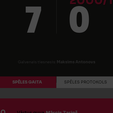
2000/
7
0
Galvenais tiesnesis:
Maksims Antonovs
SPĒLES GAITA
SPĒLES PROTOKOLS
:0
Vārtus guva
Mārcis Zariņš