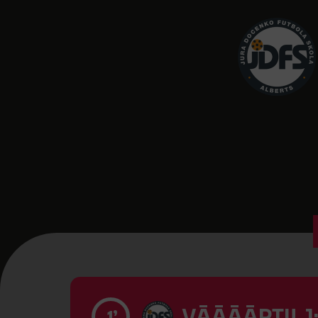
VĀĀĀĀRTI! 1
1’