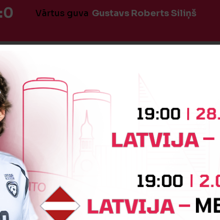
:0
Vārtus guva
Gustavs Roberts Siliņš
Jaunākās ziņas