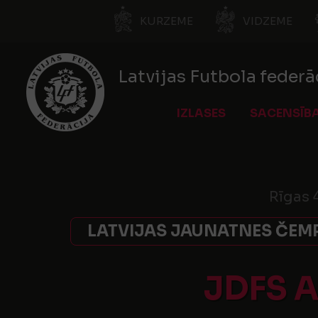
KURZEME
VIDZEME
Latvijas Futbola federā
IZLASES
SACENSĪB
Rīgas 
LATVIJAS JAUNATNES ČEMP
JDFS 