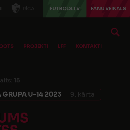
FUTBOLS.TV
FANU VEIKALS
I
RĪGA
OOTS
PROJEKTI
LFF
KONTAKTI
aits:
15
 GRUPA U-14 2023
9. kārta
KUMS