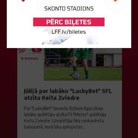
06. augusts 2026.
Jūlijā par labāko "LuckyBet" SFL
atzīta Keita Zviedre
Par "LuckyBet" Sieviešu futbola līgas jūnija
labāko spēlētāju atzīta FS "Metta" spēlētāja
Keita Zviedre. Uzvarētāja tika noskaidrota
balsojumā, kurā tika apkopotas...