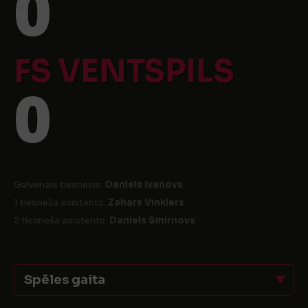
0
FS VENTSPILS
0
Galvenais tiesnesis:
Daniels Ivanovs
1 tiesneša asistents:
Zahars Vinklers
2 tiesneša asistents:
Daniels Smirnovs
Spēles gaita