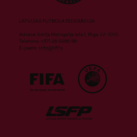
LATVIJAS FUTBOLA FEDERĀCIJA
Adrese: Emiļa Melngaiļa iela 1, Rīga, LV-1010
Telefons: +371 28 5598 98
E-pasts:
info@lff.lv