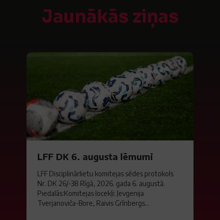
Jaunākās ziņas
LFF DK 6. augusta lēmumi
LFF Disciplinārlietu komitejas sēdes protokols
Nr. DK 26/-38 Rīgā, 2026. gada 6. augustā.
Piedalās:Komitejas locekļi: Jevgenija
Tverjanoviča-Bore, Raivis Grīnbergs...