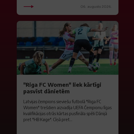
06. augusts 2026.
"Riga FC Women" liek kārtīgi
pasvīst dānietēm
Latvijas čempions sieviešu futbolā "Riga FC
Women" trešdien aizvadīja UEFA Čempionu līgas
kvalifikācijas otrās kārtas pusfināla spēli Dānijā
pret "HB Køge". Cīņā pret...