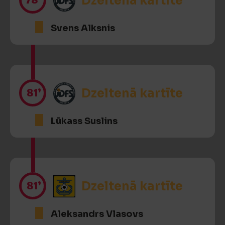
Dzeltenā kartīte
Svens Alksnis
81’
Dzeltenā kartīte
Lūkass Suslins
81’
Dzeltenā kartīte
Aleksandrs Vlasovs