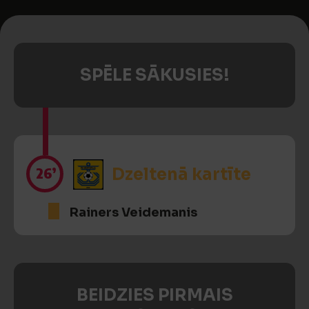
SPĒLE SĀKUSIES!
26’
Dzeltenā kartīte
Rainers Veidemanis
BEIDZIES PIRMAIS