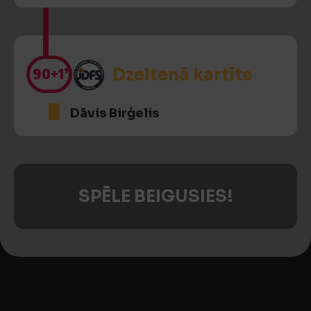
90
+1’
Dzeltenā kartīte
Dāvis Birģelis
SPĒLE BEIGUSIES!