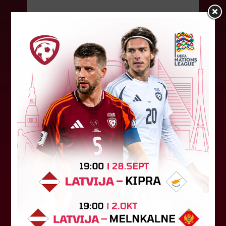
07. augusts 2026.
"Riga FC" iegūst handikapu, RFS
būs jāatspēlējas
Ceturtdienas vakarā savas spēles UEFA
Konferences līgas kvalifikācijas trešajā kārtā
aizvadīja divi Latvijas klubi. FC RFS izbraukumā ar
0:2 zaudēja Čehijas "Jablonec"...