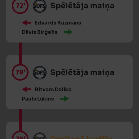
72’
Spēlētāja maiņa
Edvards Kuzmans
Dāvis Birģelis
78’
Spēlētāja maiņa
Ritvars Daliba
Pauls Lūkins
78’