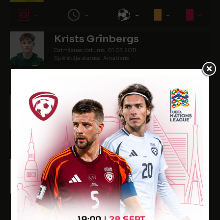
-
-
-
-
-
Krists Grīnbergs
Dzimšanas datums: 01.07.2011.
Spēlētāja statuss: Amatieris
-
-
-
-
-
Reinis Krūziņš
Dzimšanas datums: 03.08.2011.
Spēlētāja statuss: Amatieris
-
-
-
-
-
Jegors Martiņenko
Dzimšanas datums: 21.10.2011.
Spēlētāja statuss: Amatieris
-
-
-
-
-