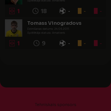
Spēlētāja statuss: Amatieris
1
18
-
-
-
Tomass Vinogradovs
Dzimšanas datums: 24.05.2011.
Spēlētāja statuss: Amatieris
1
9
-
-
-
Tehniskais sponsors