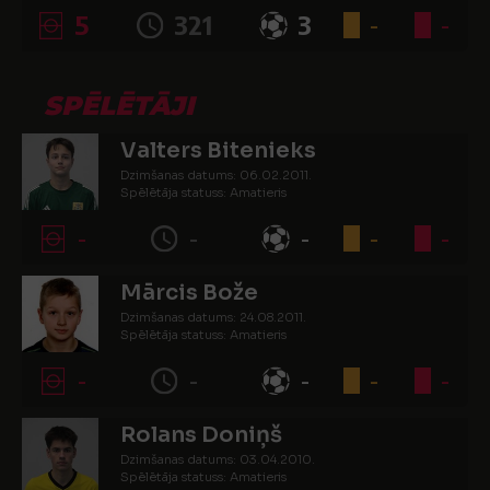
5
321
3
-
-
SPĒLĒTĀJI
Valters Bitenieks
Dzimšanas datums: 06.02.2011.
Spēlētāja statuss: Amatieris
-
-
-
-
-
Mārcis Bože
Dzimšanas datums: 24.08.2011.
Spēlētāja statuss: Amatieris
-
-
-
-
-
Rolans Doniņš
Dzimšanas datums: 03.04.2010.
Spēlētāja statuss: Amatieris