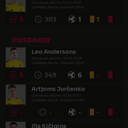
Dzimšanas datums: 30.07.2007.
Spēlētāja statuss: Amatieris (FSS)
5
303
1
1
-
PUSSARGI
Leo Andersons
Dzimšanas datums: 08.02.2008.
Spēlētāja statuss: Amatieris (FSS)
5
349
6
-
-
Artjoms Jurčenko
Dzimšanas datums: 13.06.2007.
Spēlētāja statuss: Amatieris (FSS)
-
-
-
-
-
Iļja Kičigins