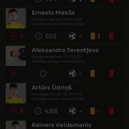
Ernests Mekšs
Dzimšanas datums: 18.06.2008.
Spēlētāja statuss: Amatieris (FSS)
6
502
-
1
-
Aleksandrs Terentjevs
Dzimšanas datums: 17.10.2009.
Spēlētāja statuss: Amatieris (FSS)
-
-
-
-
-
Artūrs Ūdriņš
Dzimšanas datums: 22.01.2007.
Spēlētāja statuss: Amatieris (FSS)
6
488
-
-
-
Rainers Veidemanis