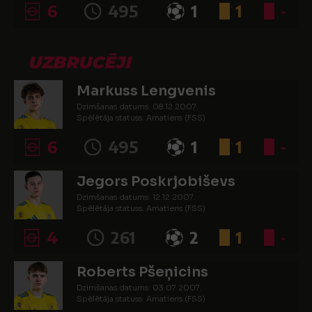
6
495
1
1
-
UZBRUCĒJI
Markuss Lengvenis
Dzimšanas datums: 08.12.2007.
Spēlētāja statuss: Amatieris (FSS)
6
495
1
1
-
Jegors Poskrjobiševs
Dzimšanas datums: 12.12.2007.
Spēlētāja statuss: Amatieris (FSS)
4
261
2
1
-
Roberts Pšeņicins
Dzimšanas datums: 03.07.2007.
Spēlētāja statuss: Amatieris (FSS)