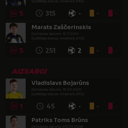
Spēlētāja statuss: Amatieris (FSS)
5
315
-
-
-
Marats Zaščerinskis
Dzimšanas datums: 10.11.2010.
Spēlētāja statuss: Amatieris (FSS)
5
251
2
-
-
AIZSARGI
Vladislavs Bojarūns
Dzimšanas datums: 19.09.2007.
Spēlētāja statuss: Amatieris (FSS)
1
45
-
-
-
Patriks Toms Brūns
Dzimšanas datums: 09.09.2008.