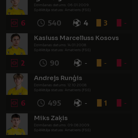
Dzimšanas datums: 06.01.2009.
Spēlētāja statuss: Amatieris (FSS)
6
540
4
3
-
Kasiuss Marcelluss Kosovs
Dzimšanas datums: 14.01.2008.
Spēlētāja statuss: Amatieris (FSS)
2
90
-
-
-
Andrejs Runģis
Dzimšanas datums: 12.10.2008.
Spēlētāja statuss: Amatieris (FSS)
6
495
-
1
-
Miks Zaķis
Dzimšanas datums: 09.08.2009.
Spēlētāja statuss: Amatieris (FSS)