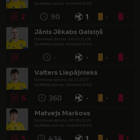
Spēlētāja statuss: Amatieris (FSS)
2
90
1
-
-
Jānis Jēkabs Gaisiņš
Dzimšanas datums: 06.03.2008.
Spēlētāja statuss: Amatieris (FSS)
-
-
-
-
-
Valters Liepājnieks
Dzimšanas datums: 24.05.2007.
Spēlētāja statuss: Amatieris (FSS)
6
360
-
-
-
Matvejs Markovs
Dzimšanas datums: 06.08.2009.
Spēlētāja statuss: Amatieris (FSS)
5
434
1
-
1