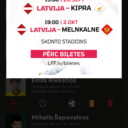
Romans Mihaļevičs
Dzimšanas datums: 10.02.2011.
Spēlētāja statuss: Amatieris
1
63
-
-
-
Tomass Plēgermanis
Dzimšanas datums: 27.05.2011.
Spēlētāja statuss: Amatieris
-
-
-
-
-
Emīls Riekstiņš
Dzimšanas datums: 07.07.2011.
Spēlētāja statuss: Amatieris
-
-
-
-
-
Mihails Šapovalovs
Dzimšanas datums: 03.08.2011.