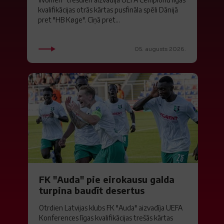
kvalifikācijas otrās kārtas pusfināla spēli Dānijā
pret "HB Køge". Cīņā pret...
05. augusts 2026.
FK "Auda" pie eirokausu galda
turpina baudīt desertus
Otrdien Latvijas klubs FK "Auda" aizvadīja UEFA
Konferences līgas kvalifikācijas trešās kārtas