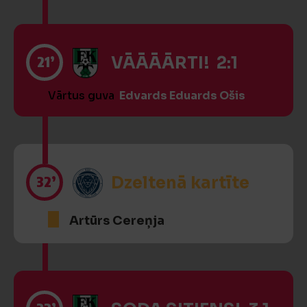
21’
VĀĀĀĀRTI! 2:1
Vārtus guva
Edvards Eduards Ošis
32’
Dzeltenā kartīte
Artūrs Cereņja