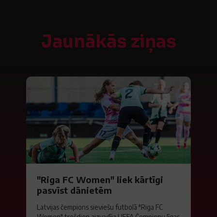
Jaunākās ziņas
"Riga FC Women" liek kārtīgi
pasvīst dānietēm
Latvijas čempions sieviešu futbolā "Riga FC
Women" trešdien aizvadīja UEFA Čempionu līgas