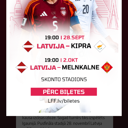
Andris Treimanis pildīs galvenā...
04. augusts 2026.
Baltijas kausa izcīņa sāksies ar
maču pret Lietuvu
Otrdien notika sieviešu futbola izlašu Baltijas
kausa izcīņas izloze. Šogad turnīrs tiks izspēlēts
Igaunijā. Pusfināla stadijā 28. novembrī Latvija