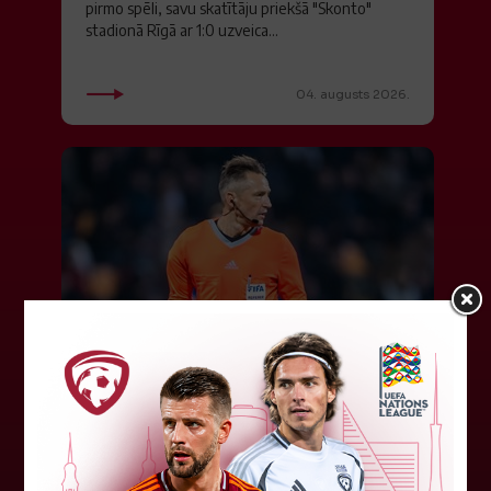
pirmo spēli, savu skatītāju priekšā "Skonto"
stadionā Rīgā ar 1:0 uzveica...
04. augusts 2026.
Latvijas tiesnešiem uztic darbu
UEFA Eiropas līgā
Latvijas tiesnešu brigāde apkalpos UEFA Eiropas
līgas kvalifikācijas spēli šovakar Dublinā starp
"Shamrock Rovers" un "Egnatia" komandām.