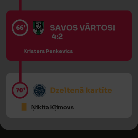
66’
SAVOS VĀRTOS!
4:2
Kristers Penkevics
70’
Dzeltenā kartīte
Ņikita Kļimovs