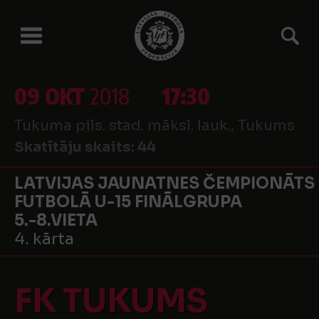
09 OKT
2018
17:30
Tukuma pils. stad. māksl. lauk., Tukums
Skatītāju skaits:
44
LATVIJAS JAUNATNES ČEMPIONĀTS
FUTBOLĀ U-15 FINĀLGRUPA
5.-8.VIETA
4. kārta
FK TUKUMS