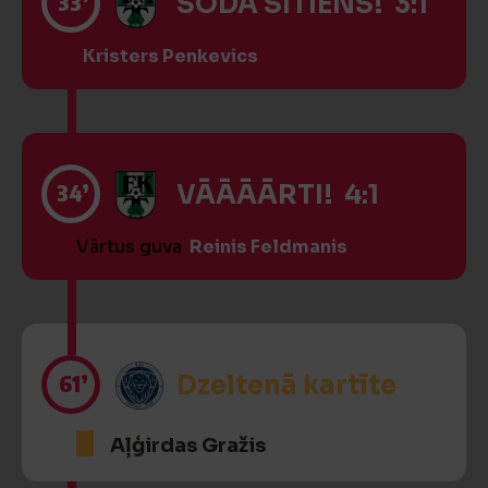
33’
SODA SITIENS! 3:1
Kristers Penkevics
34’
VĀĀĀĀRTI! 4:1
Vārtus guva
Reinis Feldmanis
61’
Dzeltenā kartīte
Aļģirdas Gražis