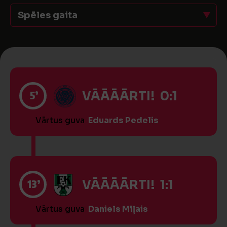
Spēles gaita
5’
VĀĀĀĀRTI! 0:1
Vārtus guva
Eduards Pedelis
13’
VĀĀĀĀRTI! 1:1
Vārtus guva
Daniels Mīļais