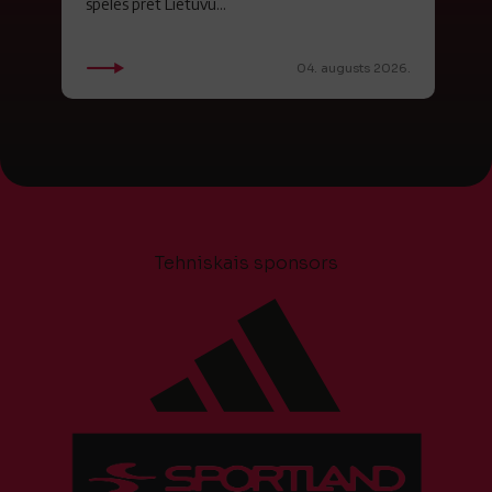
spēlēs pret Lietuvu...
04. augusts 2026.
Tehniskais sponsors