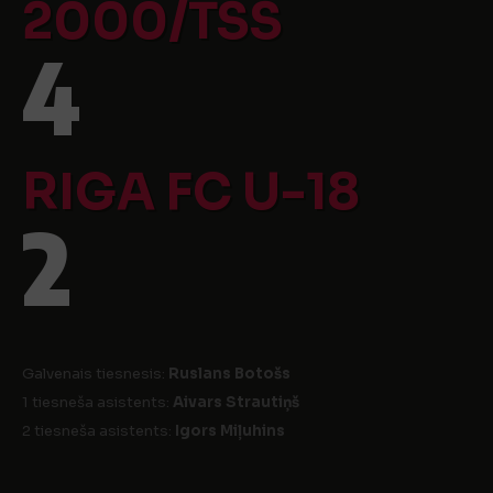
2000/TSS
4
RIGA FC U-18
2
Galvenais tiesnesis:
Ruslans Botošs
1 tiesneša asistents:
Aivars Strautiņš
2 tiesneša asistents:
Igors Miļuhins