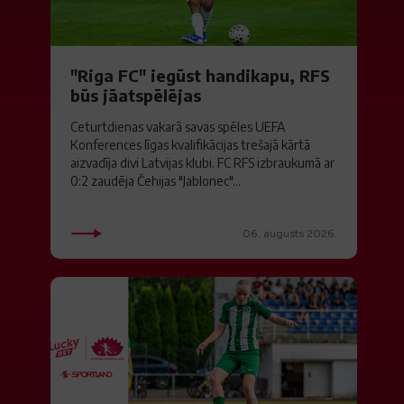
"Riga FC" iegūst handikapu, RFS
būs jāatspēlējas
Ceturtdienas vakarā savas spēles UEFA
Konferences līgas kvalifikācijas trešajā kārtā
aizvadīja divi Latvijas klubi. FC RFS izbraukumā ar
0:2 zaudēja Čehijas "Jablonec"...
06. augusts 2026.