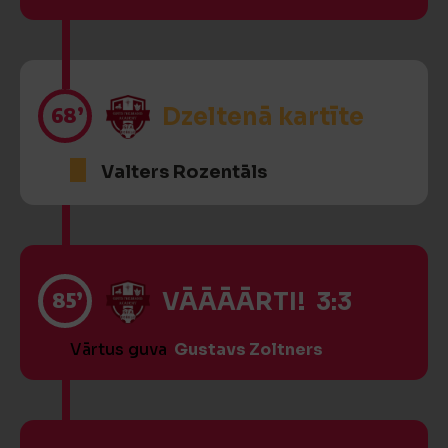
68’
Dzeltenā kartīte
Valters Rozentāls
85’
VĀĀĀĀRTI! 3:3
Vārtus guva
Gustavs Zoltners