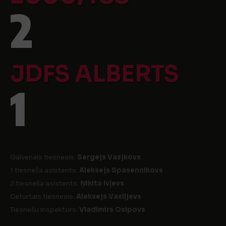
2
JDFS ALBERTS
1
Galvenais tiesnesis:
Sergejs Vasjkovs
1 tiesneša asistents:
Aleksejs Spasennikovs
2 tiesneša asistents:
Ņikita Ivļevs
Ceturtais tiesnesis:
Aleksejs Vasiļjevs
Tiesnešu inspektors:
Vladimirs Osipovs