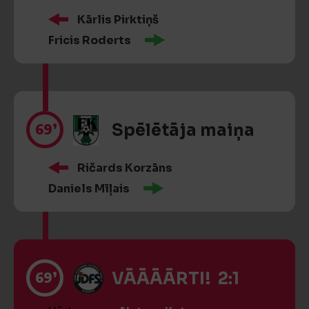
Kārlis Pirktiņš
Fricis Roderts
69’
Spēlētāja maiņa
Ričards Korzāns
Daniels Mīļais
69’
VĀĀĀĀRTI! 2:1