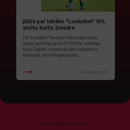
Jūlijā par labāko "LuckyBet" SFL
atzīta Keita Zviedre
Par "LuckyBet" Sieviešu futbola līgas jūnija
labāko spēlētāju atzīta FS "Metta" spēlētāja
Keita Zviedre. Uzvarētāja tika noskaidrota
balsojumā, kurā tika apkopotas...
06. augusts 2026.
Tehniskais sponsors