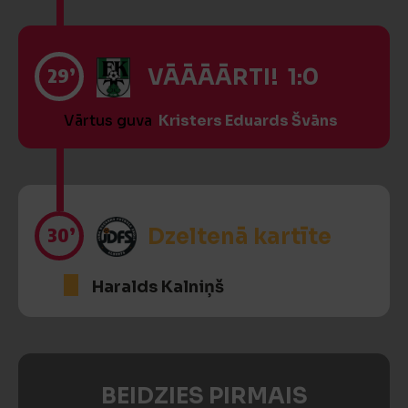
29’
VĀĀĀĀRTI! 1:0
Vārtus guva
Kristers Eduards Švāns
30’
Dzeltenā kartīte
Haralds Kalniņš
BEIDZIES PIRMAIS