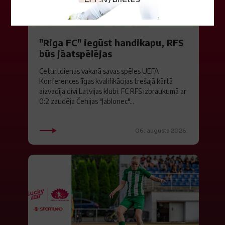
"Riga FC" iegūst handikapu, RFS
būs jāatspēlējas
Ceturtdienas vakarā savas spēles UEFA
Konferences līgas kvalifikācijas trešajā kārtā
aizvadīja divi Latvijas klubi. FC RFS izbraukumā ar
0:2 zaudēja Čehijas "Jablonec"...
06. augusts 2026.