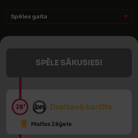
Spēles gaita
SPĒLE SĀKUSIES!
28’
Dzeltenā kartīte
Matīss Zēģele