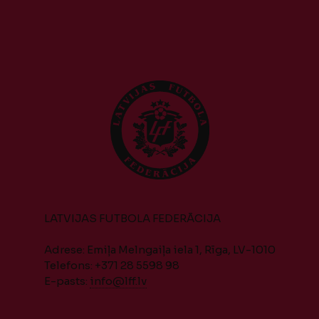
LATVIJAS FUTBOLA FEDERĀCIJA
Adrese: Emiļa Melngaiļa iela 1, Rīga, LV-1010
Telefons: +371 28 5598 98
E-pasts:
info@lff.lv