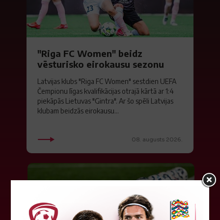
"Riga FC Women" beidz
vēsturisko eirokausu sezonu
Latvijas klubs "Riga FC Women" sestdien UEFA
Čempionu līgas kvalifikācijas otrajā kārtā ar 1:4
piekāpās Lietuvas "Gintra". Ar šo spēli Latvijas
klubam beidzās eirokausu...
08. augusts 2026.