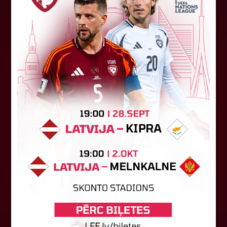
LFF DK 6. augusta lēmumi
LFF Disciplinārlietu komitejas sēdes protokols
Nr. DK 26/-38 Rīgā, 2026. gada 6. augustā.
Piedalās:Komitejas locekļi: Jevgenija
Tverjanoviča-Bore, Raivis Grīnbergs...
07. augusts 2026.