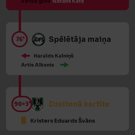
Vārtus guva
Natans Kats
76’
Spēlētāja maiņa
Haralds Kalniņš
Artis Alksnis
90
+3’
Dzeltenā kartīte
Kristers Eduards Švāns