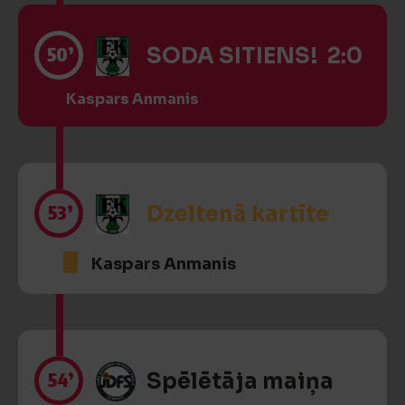
50’
SODA SITIENS! 2:0
Kaspars Anmanis
53’
Dzeltenā kartīte
Kaspars Anmanis
54’
Spēlētāja maiņa