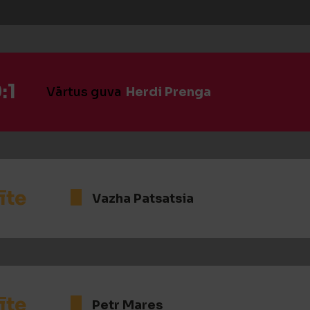
:1
Vārtus guva
Herdi Prenga
īte
Vazha Patsatsia
īte
Petr Mares