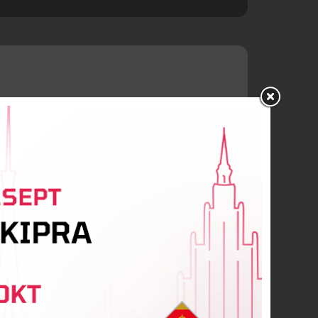
ultatīvi piespēlēja
Stefan Panič