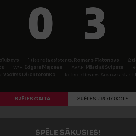
0
3
olubevs
1 tiesneša asistents:
Romans Platonovs
2 t
ks
VAR:
Edgars Maļcevs
AVAR:
Mārtiņš Svipsts
R
s:
Vadims Direktorenko
Referee Review Area Assistant:
SPĒLES GAITA
SPĒLES PROTOKOLS
SPĒLE SĀKUSIES!