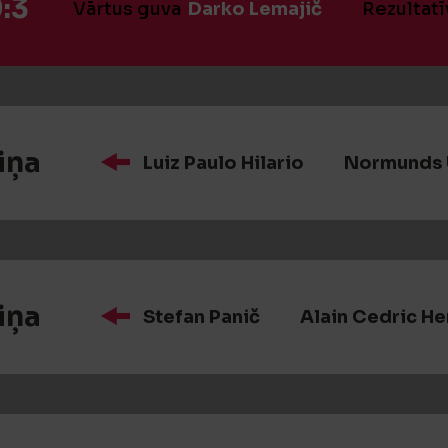
:3
Vārtus guva
Darko Lemajič
Rezultatī
iņa
Luiz Paulo Hilario
Normunds 
iņa
Stefan Panič
Alain Cedric H