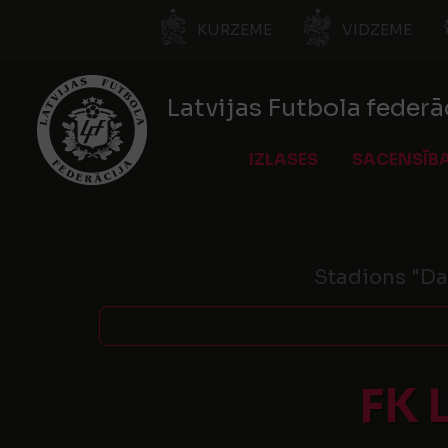
KURZEME
VIDZEME
Latvijas Futbola federā
IZLASES
SACENSĪB
Stadions "Da
FK 