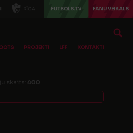
FUTBOLS.TV
FANU VEIKALS
I
RĪGA
OOTS
PROJEKTI
LFF
KONTAKTI
ju skaits:
400