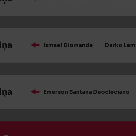
iņa
Ismael Diomande
Darko Lem
iņa
Emerson Santana Deocleciano