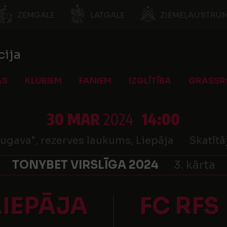
ZEMGALE
LATGALE
ZIEMEĻAUSTRUM
cija
AS
KLUBIEM
FANIEM
IZGLĪTĪBA
GRASSR
30 MAR
2024
14:00
ugava", rezerves laukums, Liepāja
Skatītā
TONYBET VIRSLĪGA 2024
3. kārta
LIEPĀJA
FC RFS