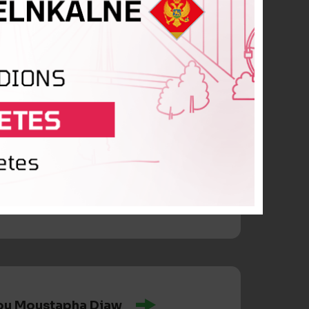
aryan
u Moustapha Diaw