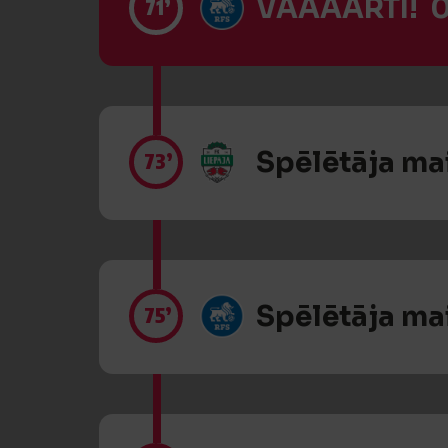
VĀĀĀĀRTI! 0
71’
Spēlētāja ma
73’
Spēlētāja ma
75’