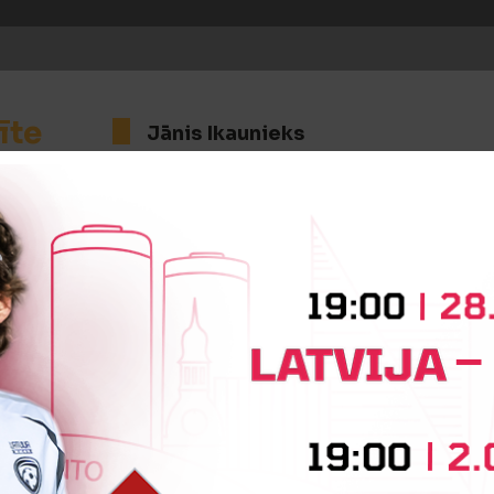
īte
Jānis Ikaunieks
īte
Fraj Kairmani
:2
Vārtus guva
Roberts Savaļnieks
Rez