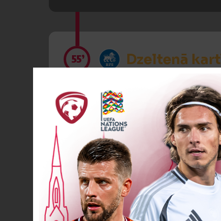
Dzeltenā kart
55’
Dzeltenā kart
55’
VĀĀĀĀRTI! 0
56’