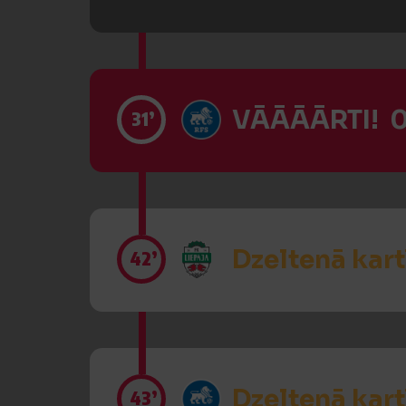
VĀĀĀĀRTI! 0
31’
Dzeltenā kart
42’
Dzeltenā kart
43’