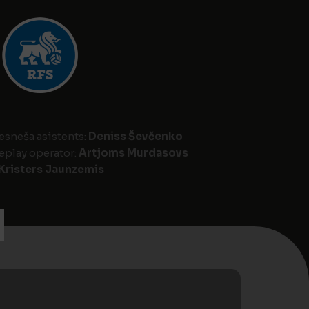
iesneša asistents:
Deniss Ševčenko
eplay operator:
Artjoms Murdasovs
Kristers Jaunzemis