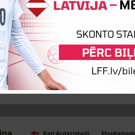
iņa
Pape Yare Fall
Stipe Vučur
iņa
Artūrs Zjuzins
Aram Baghdas
iņa
Rati Ardazishvili
Mouhamado