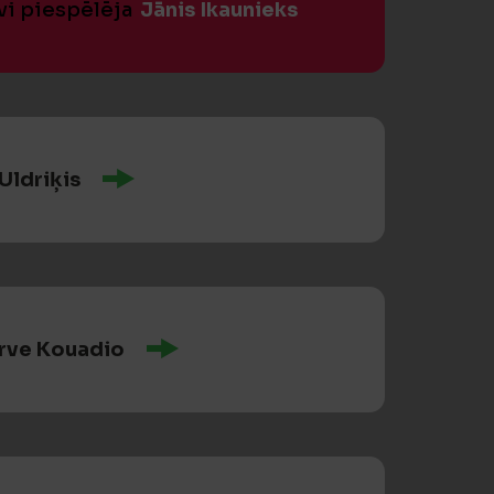
vi piespēlēja
Jānis Ikaunieks
Uldriķis
erve Kouadio