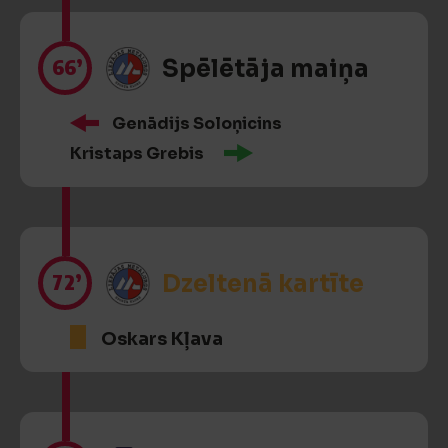
66’
Spēlētāja maiņa
Genādijs Soloņicins
Kristaps Grebis
72’
Dzeltenā kartīte
Oskars Kļava