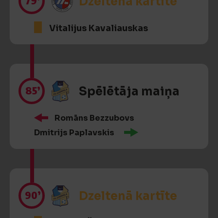
79’
Dzeltenā kartīte
Vitalijus Kavaliauskas
85’
Spēlētāja maiņa
Romāns Bezzubovs
Dmitrijs Paplavskis
90’
Dzeltenā kartīte