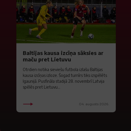
Baltijas kausa izcīņa sāksies ar
maču pret Lietuvu
Otrdien notika sieviešu futbola izlašu Baltijas
kausa izcīņas izloze. Šogad turnīrs tiks izspēlēts
Igaunijā. Pusfināla stadijā 28. novembrī Latvija
spēlēs pret Lietuvu...
04. augusts 2026.