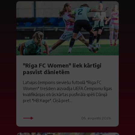
"Riga FC Women" liek kārtīgi
pasvīst dānietēm
Latvijas čempions sieviešu futbolā "Riga FC
Women" trešdien aizvadīja UEFA Čempionu līgas
kvalifikācijas otrās kārtas pusfināla spēli Dānijā
pret "HB Køge". Cīņā pret...
05. augusts 2026.