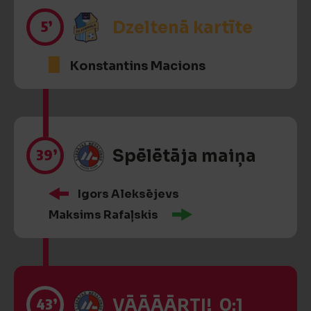
5’
Dzeltenā kartīte
Konstantins Macions
39’
Spēlētāja maiņa
Igors Aleksējevs
Maksims Rafaļskis
43’
VĀĀĀĀRTI! 0:1