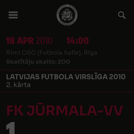
18 APR
2010
14:00
Rimi OSC (Futbola halle), Rīga
Skatītāju skaits:
200
LATVIJAS FUTBOLA VIRSLĪGA 2010
2. kārta
FK JŪRMALA-VV
1