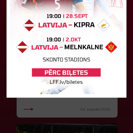
Latvijas tiesnešiem uztic darbu
UEFA Eiropas līgā
Latvijas tiesnešu brigāde apkalpos UEFA Eiropas
līgas kvalifikācijas spēli šovakar Dublinā starp
"Shamrock Rovers" un "Egnatia" komandām.
Andris Treimanis pildīs galvenā...
04. augusts 2026.