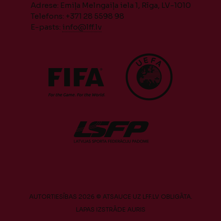
Adrese: Emiļa Melngaiļa iela 1, Rīga, LV-1010
Telefons: +371 28 5598 98
E-pasts:
info@lff.lv
AUTORTIESĪBAS 2026 © ATSAUCE UZ LFF.LV OBLIGĀTA.
LAPAS IZSTRĀDE
AURIS