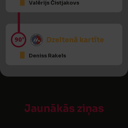
Valērijs Čistjakovs
90’
Dzeltenā kartīte
Deniss Rakels
Jaunākās ziņas