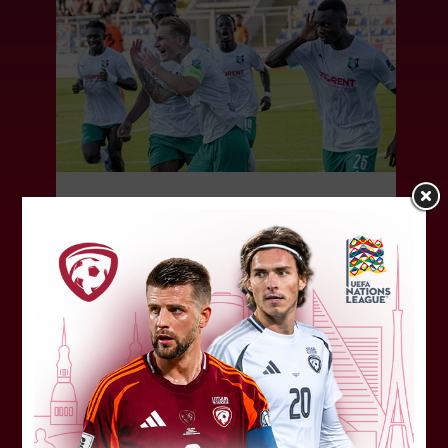
FK "Auda" pie eirokausu galda
turpina baudīt desertus
Otrdien Latvijas klubs FK "Auda" aizvadīja UEFA
Konferences līgas kvalifikācijas trešās kārtas
pirmo spēli, savu skatītāju priekšā "Skonto"
stadionā Rīgā ar 1:0 uzveica...
04. augusts 2026.