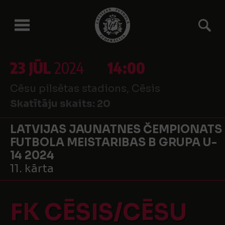
23 JŪL
2024
14:00
Cēsu pilsētas stadions, Cēsis
Skatītāju skaits:
20
LATVIJAS JAUNATNES ČEMPIONATS
FUTBOLA MEISTARIBAS B GRUPA U-
14 2024
11. kārta
FK CĒSIS/CĒSU