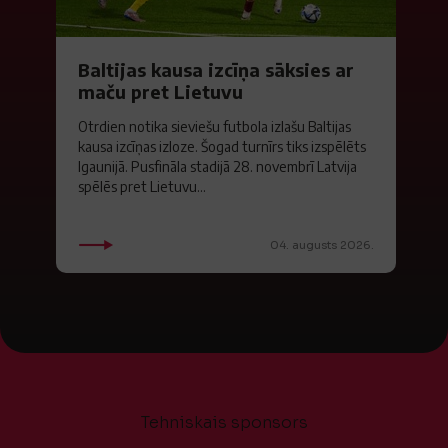
Baltijas kausa izcīņa sāksies ar
maču pret Lietuvu
Otrdien notika sieviešu futbola izlašu Baltijas
kausa izcīņas izloze. Šogad turnīrs tiks izspēlēts
Igaunijā. Pusfināla stadijā 28. novembrī Latvija
spēlēs pret Lietuvu...
04. augusts 2026.
Tehniskais sponsors