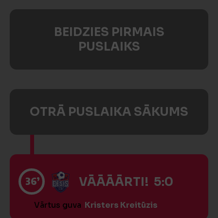
BEIDZIES PIRMAIS
PUSLAIKS
OTRĀ PUSLAIKA SĀKUMS
36’
VĀĀĀĀRTI! 5:0
Vārtus guva
Kristers Kreitūzis