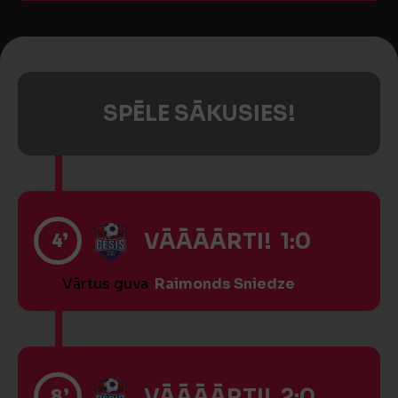
SPĒLE SĀKUSIES!
4’
VĀĀĀĀRTI! 1:0
Vārtus guva
Raimonds Sniedze
8’
VĀĀĀĀRTI! 2:0