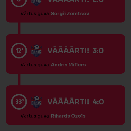
Vārtus guva
Sergii Zemtsov
12’
VĀĀĀĀRTI! 3:0
Vārtus guva
Andris Millers
33’
VĀĀĀĀRTI! 4:0
Vārtus guva
Rihards Ozols