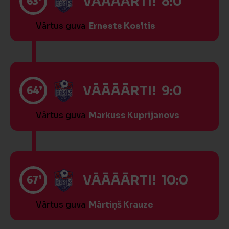
63’
VĀĀĀĀRTI! 8:0
Vārtus guva
Ernests Kosītis
64’
VĀĀĀĀRTI! 9:0
Vārtus guva
Markuss Kuprijanovs
67’
VĀĀĀĀRTI! 10:0
Vārtus guva
Mārtiņš Krauze