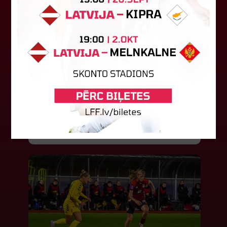
Latvijas tiesnešiem uztic darbu
UEFA Eiropas līgā
Latvijas tiesnešu brigāde apkalpos UEFA Eiropas
līgas kvalifikācijas spēli šovakar Dublinā starp
"Shamrock Rovers" un "Egnatia" komandām.
Andris Treimanis pildīs galvenā...
04. augusts 2026.