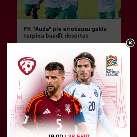
FK "Auda" pie eirokausu galda
turpina baudīt desertus
Otrdien Latvijas klubs FK "Auda" aizvadīja UEFA
Konferences līgas kvalifikācijas trešās kārtas
pirmo spēli, savu skatītāju priekšā "Skonto"
stadionā Rīgā ar 1:0 uzveica...
04. augusts 2026.