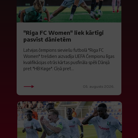
"Riga FC Women" liek kārtīgi
pasvīst dānietēm
Latvijas čempions sieviešu futbolā "Riga FC
Women" trešdien aizvadīja UEFA Čempionu līgas
kvalifikācijas otrās kārtas pusfināla spēli Dānijā
pret "HB Køge". Cīņā pret...
05. augusts 2026.