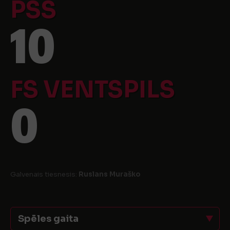
PSS
10
FS VENTSPILS
0
Galvenais tiesnesis:
Ruslans Muraško
Spēles gaita