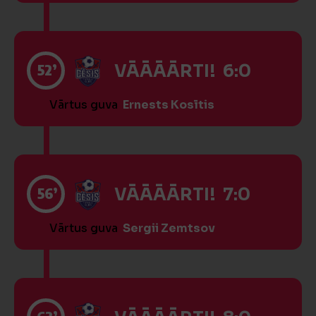
52’
VĀĀĀĀRTI! 6:0
Vārtus guva
Ernests Kosītis
56’
VĀĀĀĀRTI! 7:0
Vārtus guva
Sergii Zemtsov