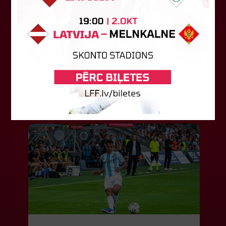
LFF DK 6. augusta lēmumi
LFF Disciplinārlietu komitejas sēdes protokols
Nr. DK 26/-38 Rīgā, 2026. gada 6. augustā.
Piedalās:Komitejas locekļi: Jevgenija
Tverjanoviča-Bore, Raivis Grīnbergs...
07. augusts 2026.