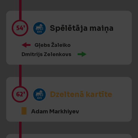
54’
Spēlētāja maiņa
Gļebs Žaleiko
Dmitrijs Zelenkovs
62’
Dzeltenā kartīte
Adam Markhiyev