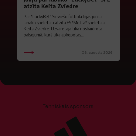
atzīta Keita Zviedre
Par "LuckyBet" Sieviešu futbola līgas jūnija
labāko spēlētāju atzīta FS "Metta" spēlētāja
Keita Zviedre. Uzvarētāja tika noskaidrota
balsojumā, kurā tika apkopotas...
06. augusts 2026.
Tehniskais sponsors