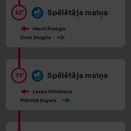
62’
Spēlētāja maiņa
Herdi Prenga
Elvis Stuglis
73’
Spēlētāja maiņa
Lasha Odisharia
Mārtiņš Ķigurs