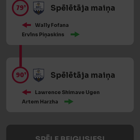
79’
Spēlētāja maiņa
Wally Fofana
Ervīns Piņaskins
90’
Spēlētāja maiņa
Lawrence Shimave Ugen
Artem Harzha
SPĒLE BEIGUSIES!