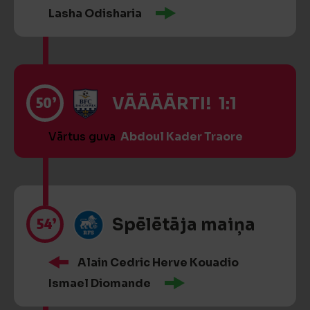
Lasha Odisharia
50’
VĀĀĀĀRTI! 1:1
Vārtus guva
Abdoul Kader Traore
54’
Spēlētāja maiņa
Alain Cedric Herve Kouadio
Ismael Diomande