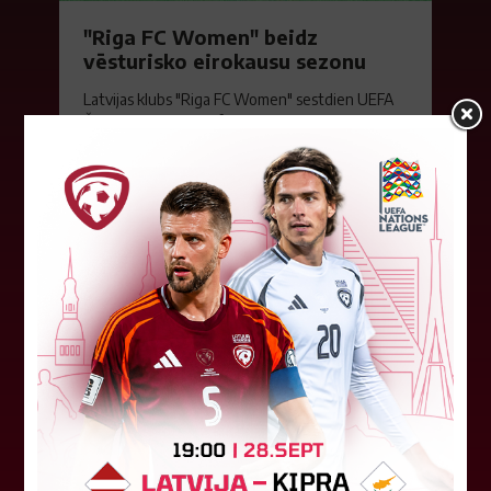
"Riga FC Women" beidz
vēsturisko eirokausu sezonu
Latvijas klubs "Riga FC Women" sestdien UEFA
Čempionu līgas kvalifikācijas otrajā kārtā ar 1:4
piekāpās Lietuvas "Gintra". Ar šo spēli Latvijas
klubam beidzās eirokausu...
08. augusts 2026.