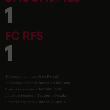
1
FC RFS
1
Galvenais tiesnesis:
Artis Ķēniņš
1 tiesneša asistents:
Andrejs Kolosovs
2 tiesneša asistents:
Niklāvs Lācis
Ceturtais tiesnesis:
Jevgenijs Keziks
Tiesnešu inspektors:
Andrejs Sipailo