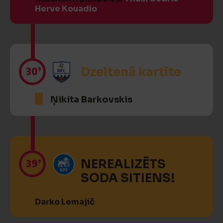
Herve Kouadio
30’
Dzeltenā kartīte
Ņikita Barkovskis
39’
NEREALIZĒTS
SODA SITIENS!
Darko Lemajič