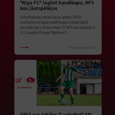
"Riga FC" iegūst handikapu, RFS
būs jāatspēlējas
Ceturtdienas vakarā savas spēles UEFA
Konferences līgas kvalifikācijas trešajā kārtā
aizvadīja divi Latvijas klubi. FC RFS izbraukumā ar
0:2 zaudēja Čehijas "Jablonec"...
06. augusts 2026.
Jūlijā par labāko "LuckyBet" SFL