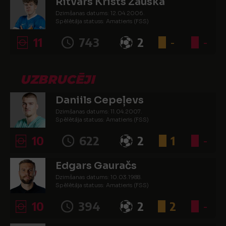
Ritvars Krists Zauska
Dzimšanas datums: 12.04.2006.
Spēlētāja statuss: Amatieris (FSS)
11
743
2
-
-
UZBRUCĒJI
Daniils Cepeļevs
Dzimšanas datums: 11.04.2007.
Spēlētāja statuss: Amatieris (FSS)
10
622
2
1
-
Edgars Gauračs
Dzimšanas datums: 10.03.1988.
Spēlētāja statuss: Amatieris (FSS)
10
394
2
2
-