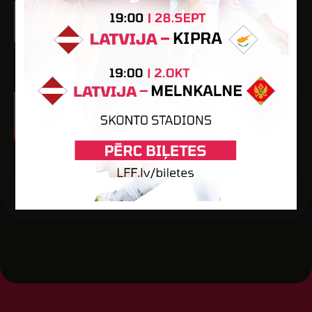
Daniel Opeyemi Adelakun
Dzimšanas datums: 08.01.2006.
Spēlētāja statuss: Profesionālis
11
990
1
2
-
Edgars Magaziņš
Dzimšanas datums: 14.08.2008.
Spēlētāja statuss: Amatieris (FSS)
-
-
-
-
-