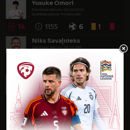
Yusuke Omori
Dzimšanas datums: 03.05.2005.
Spēlētāja statuss: Profesionālis
14
1155
6
1
-
Niks Savaļnieks
Dzimšanas datums: 06.05.1987.
Spēlētāja statuss: Amatieris (FSS)
11
637
7
4
-
Oskars Stupelis
Dzimšanas datums: 18.09.2006.
Spēlētāja statuss: Amatieris (FSS)
10
514
4
1
-
SPĒLĒTĀJI