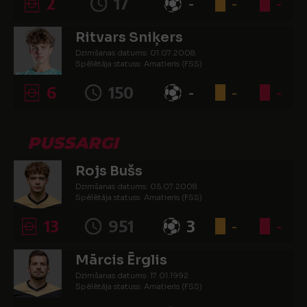
2
17
-
-
-
Ritvars Sniķers
Dzimšanas datums: 01.07.2008.
Spēlētāja statuss: Amatieris (FSS)
6
150
-
-
-
PUSSARGI
Rojs Bušs
Dzimšanas datums: 05.07.2008.
Spēlētāja statuss: Amatieris (FSS)
13
951
3
-
-
Mārcis Ērglis
Dzimšanas datums: 17.01.1992.
Spēlētāja statuss: Amatieris (FSS)