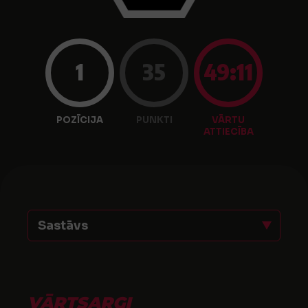
1
35
49:11
POZĪCIJA
PUNKTI
VĀRTU
ATTIECĪBA
Sastāvs
VĀRTSARGI