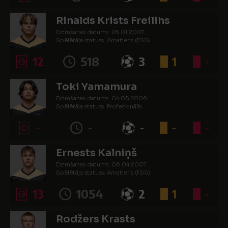
Rinalds Krists Freilihs
Dzimšanas datums: 26.01.2007.
Spēlētāja statuss: Amatieris (FSS)
12
518
3
1
-
Toki Yamamura
Dzimšanas datums: 04.05.2006.
Spēlētāja statuss: Profesionālis
-
-
-
-
-
Ernests Kalniņš
Dzimšanas datums: 06.04.2007.
Spēlētāja statuss: Amatieris (FSS)
13
1054
2
1
-
Rodžers Krasts