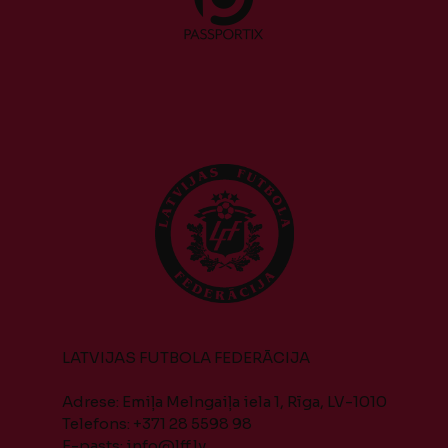
LATVIJAS FUTBOLA FEDERĀCIJA
Adrese: Emiļa Melngaiļa iela 1, Rīga, LV-1010
Telefons: +371 28 5598 98
E-pasts:
info@lff.lv