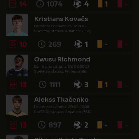
14
1074
4
1
-
Kristians Kovačs
Dzimšanas datums: 29.12.2007.
Spēlētāja statuss: Amatieris (FSS)
10
269
1
-
-
Owusu Richmond
Dzimšanas datums: 02.02.2003.
Spēlētāja statuss: Profesionālis
13
1111
3
1
-
Alekss Tkačenko
Dzimšanas datums: 20.04.2008.
Spēlētāja statuss: Amatieris (FSS)
13
897
2
-
-