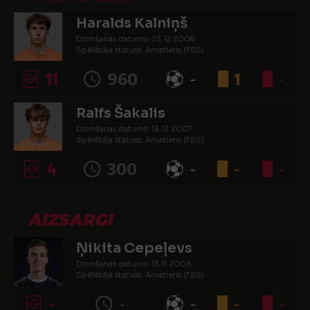
Haralds Kalniņš
Dzimšanas datums: 23.12.2008.
Spēlētāja statuss: Amatieris (FSS)
11
960
-
1
-
Ralfs Šakalis
Dzimšanas datums: 13.12.2007.
Spēlētāja statuss: Amatieris (FSS)
4
300
-
-
-
AIZSARGI
Ņikita Cepeļevs
Dzimšanas datums: 13.11.2005.
Spēlētāja statuss: Amatieris (FSS)
-
-
-
-
-