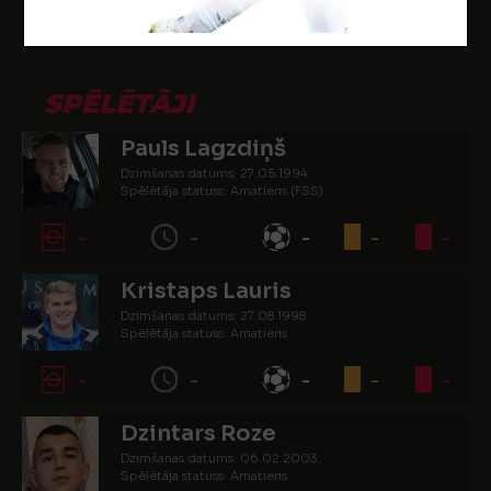
-
-
-
-
-
SPĒLĒTĀJI
Pauls Lagzdiņš
Dzimšanas datums: 27.05.1994.
Spēlētāja statuss: Amatieris (FSS)
-
-
-
-
-
Kristaps Lauris
Dzimšanas datums: 27.08.1998.
Spēlētāja statuss: Amatieris
-
-
-
-
-
Dzintars Roze
Dzimšanas datums: 06.02.2003.
Spēlētāja statuss: Amatieris