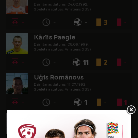
Dzimšanas datums: 04.02.1992.
Spēlētāja statuss: Amatieris (FSS)
-
-
-
3
-
Kārlis Paegle
Dzimšanas datums: 08.09.1999.
Spēlētāja statuss: Amatieris (FSS)
-
-
11
2
-
Uģis Romānovs
Dzimšanas datums: 17.07.1992.
Spēlētāja statuss: Amatieris (FSS)
-
-
1
-
1
Mārcis Šnēbergs
Dzimšanas datums: 18.12.1995.
Spēlētāja statuss: Amatieris (FSS)