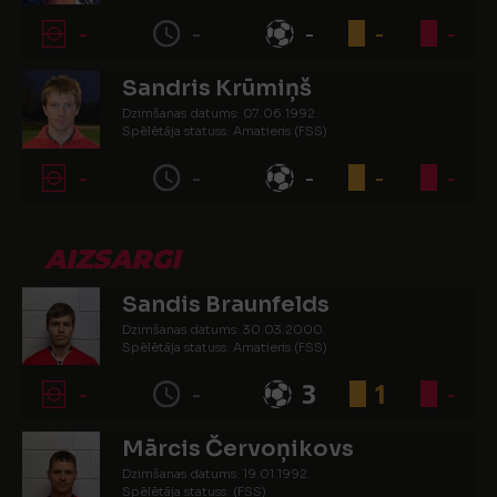
-
-
-
-
-
Sandris Krūmiņš
Dzimšanas datums: 07.06.1992.
Spēlētāja statuss: Amatieris (FSS)
-
-
-
-
-
AIZSARGI
Sandis Braunfelds
Dzimšanas datums: 30.03.2000.
Spēlētāja statuss: Amatieris (FSS)
-
-
3
1
-
Mārcis Červoņikovs
Dzimšanas datums: 19.01.1992.
Spēlētāja statuss: (FSS)