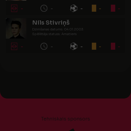
-
-
-
-
-
Nils Stivriņš
Dzimšanas datums: 04.01.2003.
Spēlētāja statuss: Amatieris
-
-
-
-
-
Tehniskais sponsors