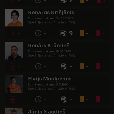
Renards Krišjānis
Dzimšanas datums: 04.04.2002.
Spēlētāja statuss: Amatieris (FSS)
-
-
9
-
-
Renārs Krūmiņš
Dzimšanas datums: 19.02.1985.
Spēlētāja statuss: Amatieris (FSS)
-
-
-
-
-
Elvijs Muņķevics
Dzimšanas datums: 17.11.1997.
Spēlētāja statuss: Amatieris (FSS)
-
-
-
-
-
Jānis Naudiņš