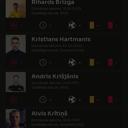
Rihards Brizga
Dzimšanas datums: 15.05.2003.
Spēlētāja statuss: (FSS)
-
-
-
-
-
Kristians Hartmanis
Dzimšanas datums: 30.05.2002.
Spēlētāja statuss: Amatieris (FSS)
-
-
-
-
-
Andris Krišjānis
Dzimšanas datums: 25.01.1974.
Spēlētāja statuss: (FSS)
-
-
-
-
-
Aivis Krītiņš
Dzimšanas datums: 03.12.1992.
Spēlētāja statuss: Amatieris (FSS)