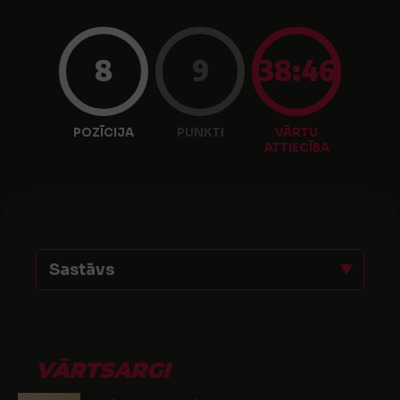
8
9
38:46
POZĪCIJA
PUNKTI
VĀRTU
ATTIECĪBA
Sastāvs
VĀRTSARGI