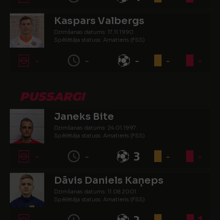
Kaspars Valbergs
Dzimšanas datums: 17.11.1990.
Spēlētāja statuss: Amatieris (FSS)
-
-
-
-
-
PUSSARGI
Janeks Bite
Dzimšanas datums: 24.01.1997.
Spēlētāja statuss: Amatieris (FSS)
-
-
3
-
-
Dāvis Daniels Kaņeps
Dzimšanas datums: 11.08.2001.
Spēlētāja statuss: Amatieris (FSS)
-
-
2
-
1