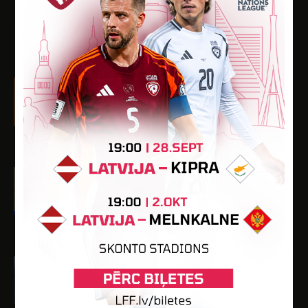
-
-
2
1
-
UZBRUCĒJI
Edgars Grīnbergs
Dzimšanas datums: 09.07.1997.
Spēlētāja statuss: Amatieris (FSS)
-
-
-
-
-
Lauris Rezgals-Kalpmanis
Dzimšanas datums: 21.02.1990.
Spēlētāja statuss: Amatieris (FSS)
-
-
-
-
-
Igors Tarasovs
Dzimšanas datums: 01.06.1986.
Spēlētāja statuss: Amatieris (FSS)