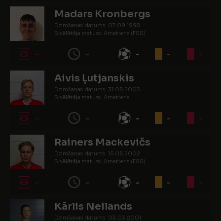
Madars Kronbergs
Dzimšanas datums: 07.09.1998.
Spēlētāja statuss: Amatieris (FSS)
-
-
-
-
-
Aivis Ļutjanskis
Dzimšanas datums: 31.05.2003.
Spēlētāja statuss: Amatieris
-
-
-
-
-
Rainers Mackevičs
Dzimšanas datums: 15.05.2002.
Spēlētāja statuss: Amatieris (FSS)
-
-
-
-
-
Kārlis Neilands
Dzimšanas datums: 03.03.2001.