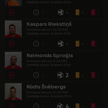
Spēlētāja statuss: Amatieris (FSS)
-
-
-
-
-
Kaspars Riekstiņš
Dzimšanas datums: 25.03.1992.
Spēlētāja statuss: Amatieris (FSS)
-
-
-
-
-
Raimonds Sproģis
Dzimšanas datums: 12.05.1980.
Spēlētāja statuss: Amatieris (FSS)
-
-
2
-
-
Rūdis Šnēbergs
Dzimšanas datums: 27.03.1998.
Spēlētāja statuss: Amatieris (FSS)
-
-
4
-
-