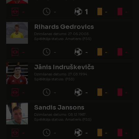
-
-
1
-
-
Rihards Gedrovics
Dzimšanas datums: 27.05.2003.
Spēlētāja statuss: Amatieris (FSS)
-
-
-
-
-
Jānis Indruškevičs
Dzimšanas datums: 27.03.1994.
Spēlētāja statuss: (FSS)
-
-
-
-
-
Sandis Jansons
Dzimšanas datums: 03.12.1987.
Spēlētāja statuss: Amatieris (FSS)
-
-
-
-
-