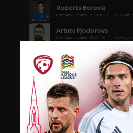
Roberts Boroda
Dzimšanas datums: 09.08.1999.
Spēlētāja s
Arturs Fjodorovs
Dzimšanas datums: 08.03.1991.
Spēlētāja st
Sergejs Oļeškovs
Dzimšanas datums: 06.06.1994.
Spēlētāja s
Robins Stērninieks
Dzimšanas datums: 07.04.2005.
Spēlētāja 
SPĒLĒTĀJI
Kārlis Benefelds
Dzimšanas datums: 10.02.2005.
Spēlētāja s