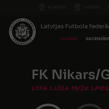
KURZEME
VIDZEME
Latvijas Futbola federā
IZLASES
SACENSĪB
FK Nikars/
LTFA 1.LĪGA 19/20 1.PO