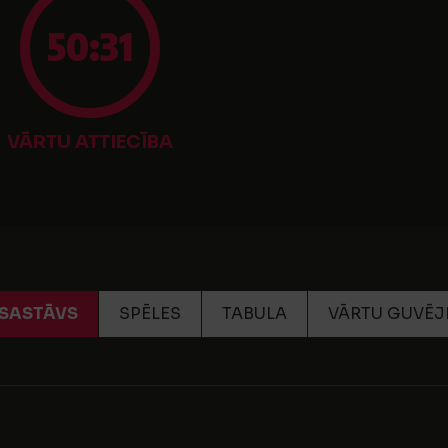
50:31
VĀRTU ATTIECĪBA
SASTĀVS
SPĒLES
TABULA
VĀRTU GUVĒJ