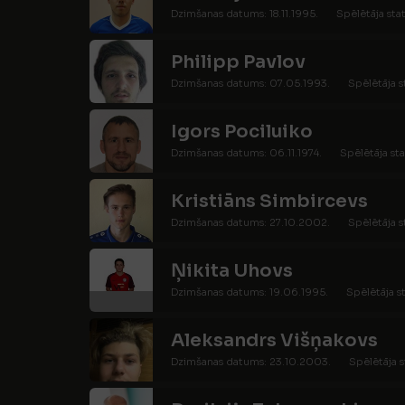
Dzimšanas datums: 18.11.1995.
Spēlētāja stat
Philipp Pavlov
Dzimšanas datums: 07.05.1993.
Spēlētāja s
Igors Pociluiko
Dzimšanas datums: 06.11.1974.
Spēlētāja sta
Kristiāns Simbircevs
Dzimšanas datums: 27.10.2002.
Spēlētāja s
Ņikita Uhovs
Dzimšanas datums: 19.06.1995.
Spēlētāja s
Aleksandrs Višņakovs
Dzimšanas datums: 23.10.2003.
Spēlētāja s