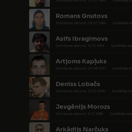
Dzimšanas datums: 22.07.1989.
Spēlētāja st
Romans Gnutovs
Dzimšanas datums: 08.07.1985.
Spēlētāja st
Asifs Ibragimovs
Dzimšanas datums: 15.10.1989.
Spēlētāja sta
Artjoms Kapļuks
Dzimšanas datums: 29.08.1991.
Spēlētāja st
Deniss Lobačs
Dzimšanas datums: 25.12.1996.
Spēlētāja st
Jevgēnijs Morozs
Dzimšanas datums: 14.12.1983.
Spēlētāja sta
Arkādijs Narčuks