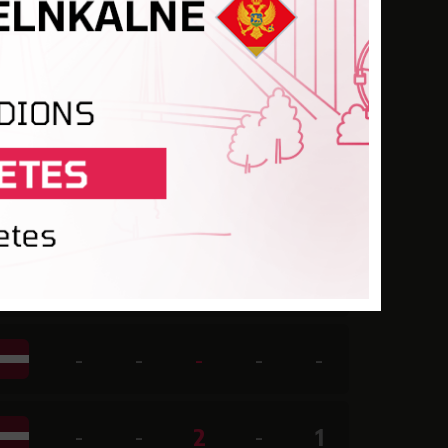
-
-
-
-
-
-
-
2
1
-
-
-
2
3
-
-
-
-
-
-
-
-
-
-
-
-
-
2
-
1