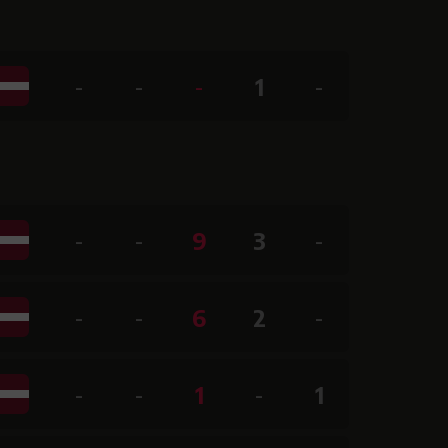
-
-
-
1
-
-
-
9
3
-
-
-
6
2
-
-
-
1
-
1