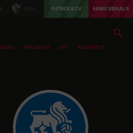
FUTBOLS.TV
FANU VEIKALS
I
RĪGA
OOTS
PROJEKTI
LFF
KONTAKTI