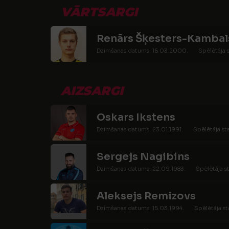
VĀRTSARGI
Renārs Šķesters-Kambal
Dzimšanas datums: 15.03.2000.
Spēlētāja s
AIZSARGI
Oskars Ikstens
Dzimšanas datums: 23.01.1991.
Spēlētāja st
Sergejs Nagibins
Dzimšanas datums: 22.09.1983.
Spēlētāja s
Aleksejs Remizovs
Dzimšanas datums: 15.03.1994.
Spēlētāja st