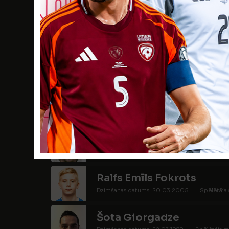
Konstantīns Bobrovs
Dzimšanas datums: 08.02.1997.
Spēlētāja s
Igors Dacko
Dzimšanas datums: 01.02.1981.
Spēlētāja st
Artašess Daniljans
Dzimšanas datums: 01.06.1994.
Spēlētāja s
Toms Evertovskis
Dzimšanas datums: 24.03.2005.
Spēlētāja s
Ralfs Emīls Fokrots
Dzimšanas datums: 20.03.2005.
Spēlētāja 
Šota Giorgadze