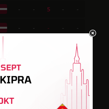
-
-
5
-
-
-
-
-
-
-
-
-
1
-
-
-
-
-
-
-
-
-
-
-
-