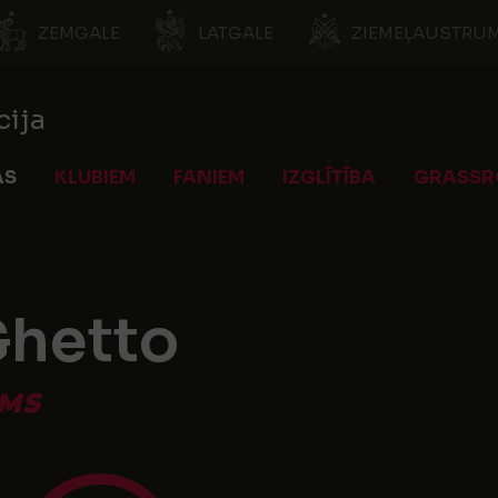
ZEMGALE
LATGALE
ZIEMEĻAUSTRUM
cija
AS
KLUBIEM
FANIEM
IZGLĪTĪBA
GRASSR
Ghetto
SMS