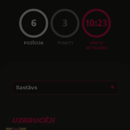
6
3
10:23
POZĪCIJA
PUNKTI
VĀRTU
ATTIECĪBA
Sastāvs
UZBRUCĒJI