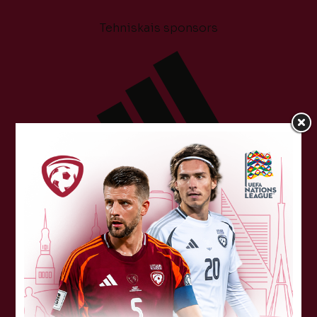
Tehniskais sponsors
Sponsori