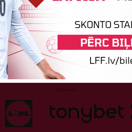
Tehniskais sponsors
Sponsori