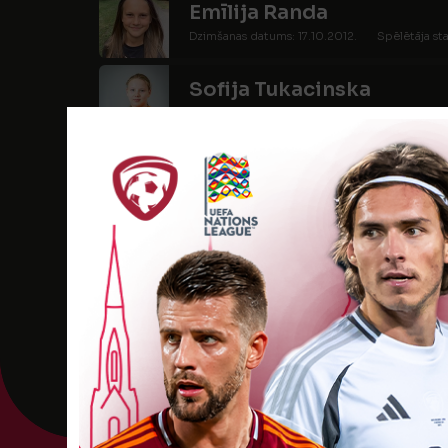
Emīlija Randa
Dzimšanas datums: 17.10.2012.
Spēlētāja sta
Sofija Tukacinska
Dzimšanas datums: 25.07.2012.
Spēlētāja s
Ulla Zālīte
Dzimšanas datums: 04.02.2013.
Spēlētāja s
Amanda Elza Zemvalde
Dzimšanas datums: 28.04.2013.
Spēlētāja st
Evelīna Ziemele
Dzimšanas datums: 19.01.2012.
Spēlētāja st