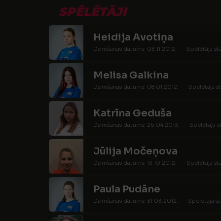
SPĒLĒTĀJI
Heidija Avotiņa
Dzimšanas datums: 03.11.2012.
Spēlētāja st
Melisa Galkina
Dzimšanas datums: 08.01.2012.
Spēlētāja st
Katrīna Geduša
Dzimšanas datums: 26.04.2013.
Spēlētāja s
Jūlija Močeņova
Dzimšanas datums: 13.10.2012.
Spēlētāja st
Paula Pudāne
Dzimšanas datums: 31.03.2012.
Spēlētāja st