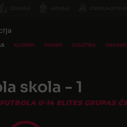
ZEMGALE
LATGALE
ZIEMEĻAUSTRUM
cija
AS
KLUBIEM
FANIEM
IZGLĪTĪBA
GRASSR
a skola - 1
 FUTBOLA U-14 ELITES GRUPAS 