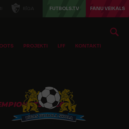
FUTBOLS.TV
FANU VEIKALS
I
RĪGA
OOTS
PROJEKTI
LFF
KONTAKTI
ČEMPIONĀTS 2026