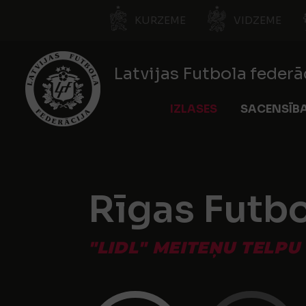
KURZEME
VIDZEME
Latvijas Futbola federā
IZLASES
SACENSĪB
Rīgas Futbol
"LIDL" MEITEŅU TELPU