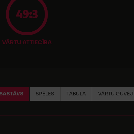
49:3
VĀRTU ATTIECĪBA
SASTĀVS
SPĒLES
TABULA
VĀRTU GUVĒJ