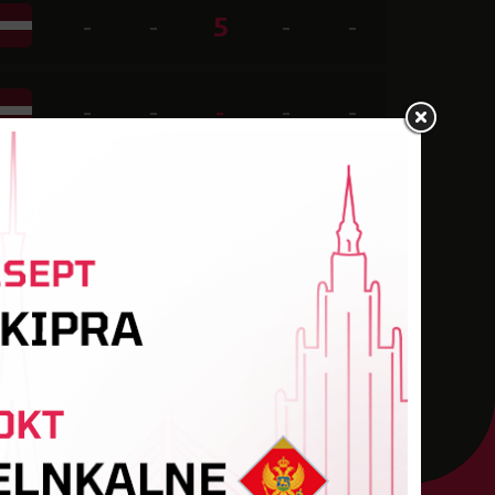
-
-
5
-
-
-
-
-
-
-
-
-
6
-
-
-
-
4
-
-
-
-
-
-
-