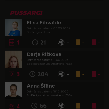
PUSSARGI
Elisa Eihvalde
Dzimšanas datums: 05.03.2004.
Spēlētāja statuss:
1
21
-
-
-
Darja Rižkova
Dzimšanas datums: 11.05.2003.
Spēlētāja statuss: Amatieris (FSS)
3
204
-
-
-
Anna Šiline
Dzimšanas datums: 18.10.2000.
Spēlētāja statuss: Amatieris (FSS)
2
66
-
-
-