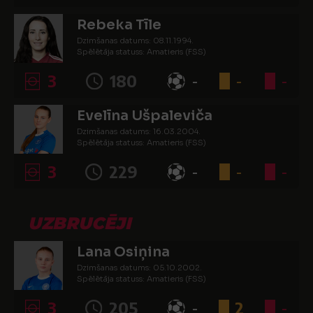
Rebeka Tīle
Dzimšanas datums: 08.11.1994.
Spēlētāja statuss: Amatieris (FSS)
3
180
-
-
-
Evelīna Ušpaleviča
Dzimšanas datums: 16.03.2004.
Spēlētāja statuss: Amatieris (FSS)
3
229
-
-
-
UZBRUCĒJI
Lana Osiņina
Dzimšanas datums: 05.10.2002.
Spēlētāja statuss: Amatieris (FSS)
3
205
-
2
-