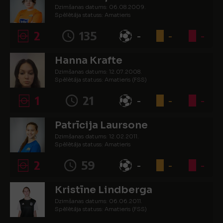
Dzimšanas datums: 06.08.2009.
Spēlētāja statuss: Amatieris
2
135
-
-
-
Hanna Krafte
Dzimšanas datums: 12.07.2008.
Spēlētāja statuss: Amatieris (FSS)
1
21
-
-
-
Patrīcija Laursone
Dzimšanas datums: 12.02.2011.
Spēlētāja statuss: Amatieris
2
59
-
-
-
Kristīne Lindberga
Dzimšanas datums: 06.06.2011.
Spēlētāja statuss: Amatieris (FSS)