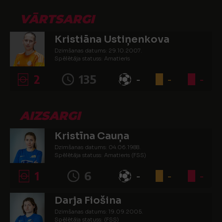
VĀRTSARGI
Kristiāna Ustiņenkova
Dzimšanas datums: 29.10.2007.
Spēlētāja statuss: Amatieris
2
135
-
-
-
AIZSARGI
Kristīna Cauņa
Dzimšanas datums: 04.06.1988.
Spēlētāja statuss: Amatieris (FSS)
1
6
-
-
-
Darja Fiošina
Dzimšanas datums: 19.09.2005.
Spēlētāja statuss: (FSS)