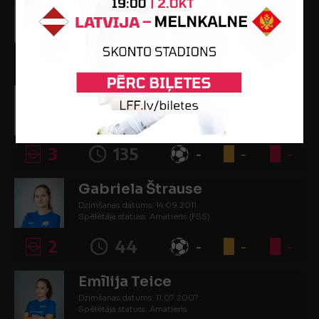
Laura Suharevska
Dzimšanas datums: 24.03.2010.
Spēlētāja statuss: Amatieris (FSS)
3
204
-
1
-
Dārta Šteinberga
Dzimšanas datums: 05.08.2005.
Spēlētāja statuss: Amatieris (FSS)
3
135
-
-
-
Gabriela Štrause
Dzimšanas datums: 14.09.2011.
Spēlētāja statuss: Amatieris (FSS)
2
44
-
-
-
Emīlija Teice
Dzimšanas datums: 11.07.2007.
Spēlētāja statuss: Amatieris