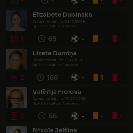
Elizabete Dubinska
Dzimšanas datums: 29.10.2009.
Spēlētāja statuss: Amatieris
1
69
-
-
-
Lizete Dūmiņa
Dzimšanas datums: 11.03.2008.
Spēlētāja statuss: Amatieris
2
166
-
1
-
Valērija Frolova
Dzimšanas datums: 10.09.2008.
Spēlētāja statuss: Amatieris
2
66
-
-
-
Nikola Jeļšina