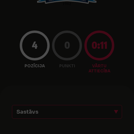
4
0
0:11
POZĪCIJA
PUNKTI
VĀRTU
ATTIECĪBA
Sastāvs