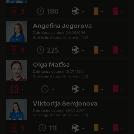
3
180
-
-
-
Angelīna Jegorova
Dzimšanas datums: 05.05.1996.
Spēlētāja statuss: Amatieris (FSS)
3
225
-
-
-
Olga Matīsa
Dzimšanas datums: 15.07.1986.
Spēlētāja statuss: Amatieris (FSS)
-
-
-
-
-
Viktorija Semjonova
Dzimšanas datums: 29.08.2004.
Spēlētāja statuss: Amatieris (FSS)
3
111
-
-
-