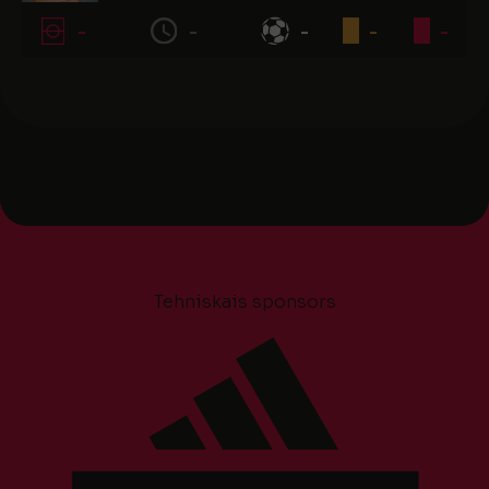
-
-
-
-
-
Tehniskais sponsors