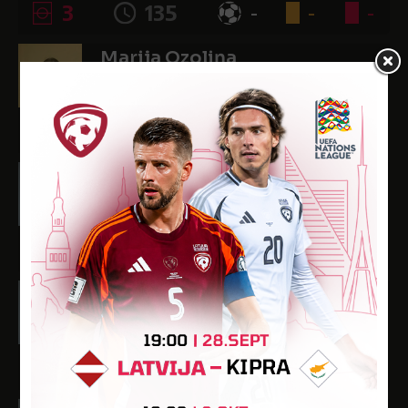
3
135
-
-
-
Marija Ozoliņa
Dzimšanas datums: 11.01.2008.
Spēlētāja statuss: Amatieris
1
45
-
-
-
Serafima Rodina
Dzimšanas datums: 31.12.2010.
Spēlētāja statuss: Amatieris (FSS)
2
33
-
-
-
Viktorija Savuškina
Dzimšanas datums: 09.01.2010.
Spēlētāja statuss: Amatieris (FSS)
3
135
-
-
-