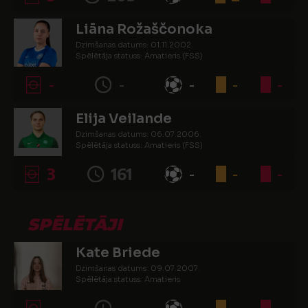
Liāna Rožaščonoka
Dzimšanas datums: 01.11.2002.
Spēlētāja statuss: Amatieris (FSS)
-
-
-
-
-
Elija Veilande
Dzimšanas datums: 06.07.2006.
Spēlētāja statuss: Amatieris (FSS)
3
161
-
-
-
SPĒLĒTĀJI
Kate Briede
Dzimšanas datums: 09.07.2007.
Spēlētāja statuss: Amatieris
-
-
-
-
-