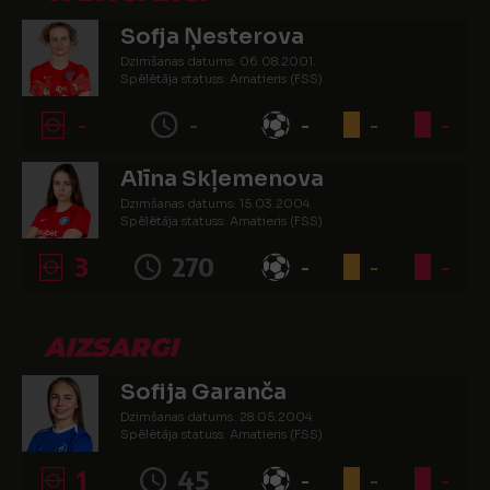
Sofja Ņesterova
Dzimšanas datums: 06.08.2001.
Spēlētāja statuss: Amatieris (FSS)
-
-
-
-
-
Alīna Skļemenova
Dzimšanas datums: 15.03.2004.
Spēlētāja statuss: Amatieris (FSS)
3
270
-
-
-
AIZSARGI
Sofija Garanča
Dzimšanas datums: 28.05.2004.
Spēlētāja statuss: Amatieris (FSS)
1
45
-
-
-