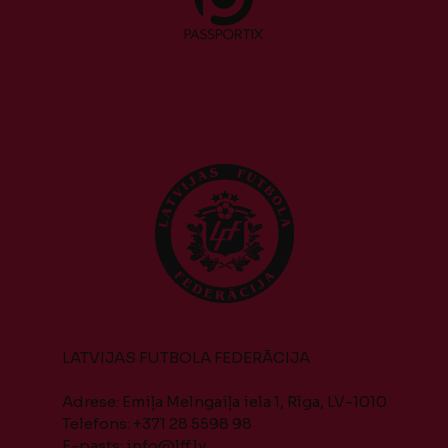
LATVIJAS FUTBOLA FEDERĀCIJA
Adrese: Emiļa Melngaiļa iela 1, Rīga, LV-1010
Telefons: +371 28 5598 98
E-pasts:
info@lff.lv