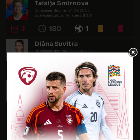
Taisija Smirnova
Dzimšanas datums: 24.09.2003.
Spēlētāja statuss: Amatieris (FSS)
2
180
1
-
-
Diāna Suvitra
Dzimšanas datums: 09.01.2002.
Spēlētāja statuss: Amatieris (FSS)
-
-
-
-
-
Marina Teļukeviča
Dzimšanas datums: 19.09.2005.
Spēlētāja statuss: Amatieris (FSS)
3
225
1
-
-
SPĒLĒTĀJI