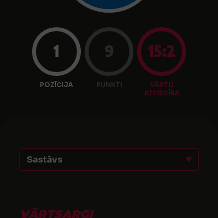
1
9
15:2
POZĪCIJA
PUNKTI
VĀRTU
ATTIECĪBA
Sastāvs
VĀRTSARGI