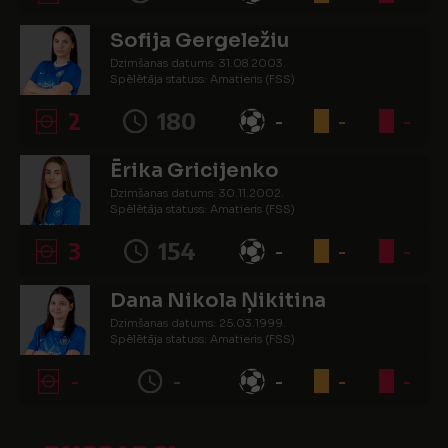
Sofija Gergeležiu
Dzimšanas datums: 31.08.2003.
Spēlētāja statuss: Amatieris (FSS)
2
180
-
-
-
Ērika Gricijenko
Dzimšanas datums: 30.11.2002.
Spēlētāja statuss: Amatieris (FSS)
3
154
-
-
-
Dana Nikola Ņikitina
Dzimšanas datums: 25.03.1999.
Spēlētāja statuss: Amatieris (FSS)
-
-
-
-
-