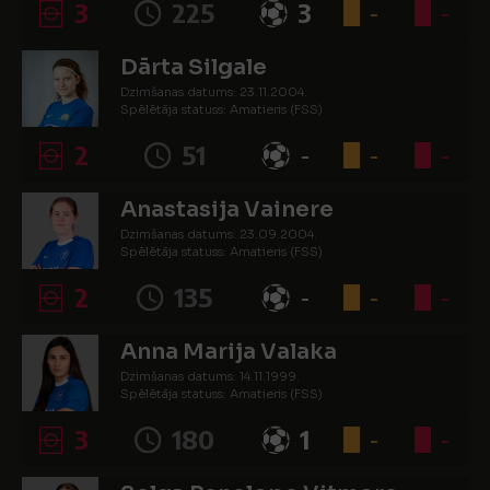
3
225
3
-
-
Dārta Silgale
Dzimšanas datums: 23.11.2004.
Spēlētāja statuss: Amatieris (FSS)
2
51
-
-
-
Anastasija Vainere
Dzimšanas datums: 23.09.2004.
Spēlētāja statuss: Amatieris (FSS)
2
135
-
-
-
Anna Marija Valaka
Dzimšanas datums: 14.11.1999.
Spēlētāja statuss: Amatieris (FSS)
3
180
1
-
-