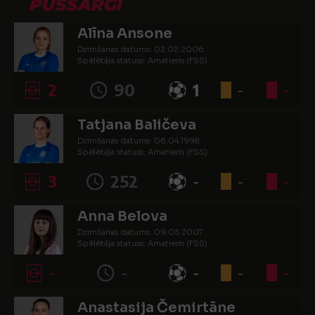
PUSSARGI
Alīna Ansone
Dzimšanas datums: 02.02.2006.
Spēlētāja statuss: Amatieris (FSS)
2
90
1
-
-
Tatjana Baličeva
Dzimšanas datums: 06.04.1998.
Spēlētāja statuss: Amatieris (FSS)
3
252
-
-
-
Anna Belova
Dzimšanas datums: 09.05.2007.
Spēlētāja statuss: Amatieris (FSS)
-
-
-
-
-
Anastasija Čemirtāne