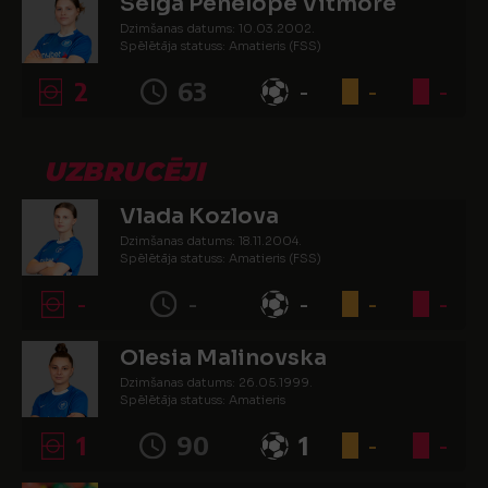
Selga Penelope Vitmore
Dzimšanas datums: 10.03.2002.
Spēlētāja statuss: Amatieris (FSS)
2
63
-
-
-
UZBRUCĒJI
Vlada Kozlova
Dzimšanas datums: 18.11.2004.
Spēlētāja statuss: Amatieris (FSS)
-
-
-
-
-
Olesia Malinovska
Dzimšanas datums: 26.05.1999.
Spēlētāja statuss: Amatieris
1
90
1
-
-