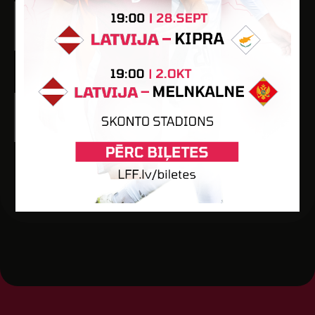
Tatjana Jakovele
Dzimšanas datums: 19.03.2005.
Spēlētāja statuss: Amatieris
2
63
-
-
-
Nikola Pinčuka
Dzimšanas datums: 24.04.2007.
Spēlētāja statuss: Amatieris (FSS)
3
182
1
-
-