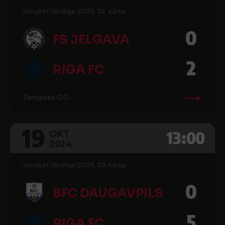
Tonybet Virslīga 2024, 32. kārta
0
FS JELGAVA
2
RIGA FC
Zemgales OC
19
13:00
OKT
2024
Tonybet Virslīga 2024, 33. kārta
0
BFC DAUGAVPILS
5
RIGA FC