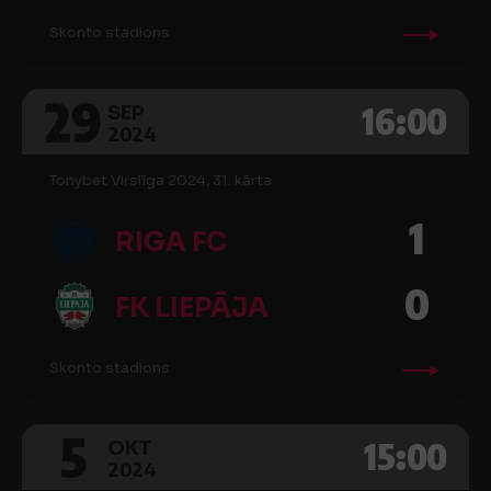
Skonto stadions
29
16:00
SEP
2024
Tonybet Virslīga 2024, 31. kārta
1
RIGA FC
0
FK LIEPĀJA
Skonto stadions
5
15:00
OKT
2024