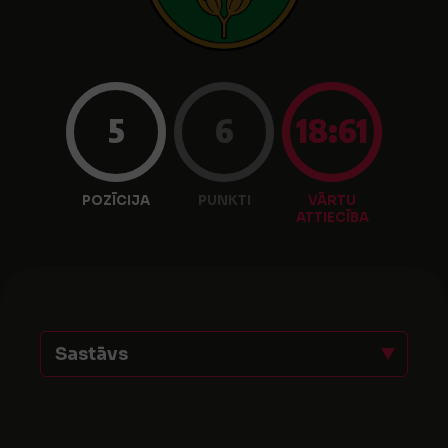
5
6
18:61
POZĪCIJA
PUNKTI
VĀRTU
ATTIECĪBA
Sastāvs