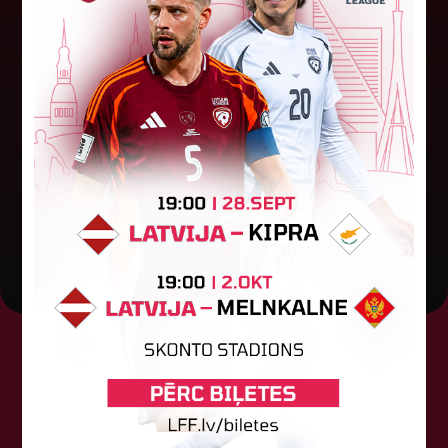
"Riga FC Women" liek kārtīgi
pasvīst dānietēm
Latvijas čempions sieviešu futbolā "Riga FC
Women" trešdien aizvadīja UEFA Čempionu līgas
kvalifikācijas otrās kārtas pusfināla spēli Dānijā
pret "HB Køge". Cīņā pret...
05. augusts 2026.
Tehniskais sponsors