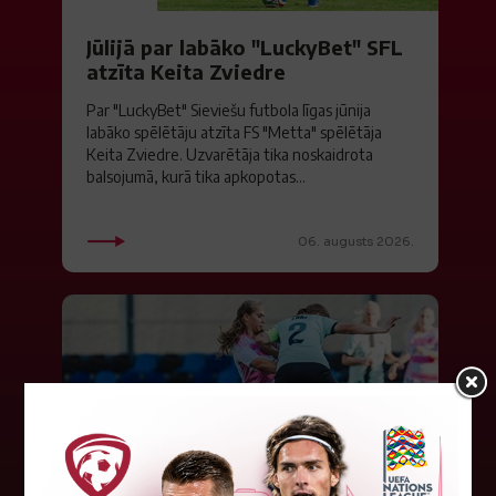
Jūlijā par labāko "LuckyBet" SFL
atzīta Keita Zviedre
Par "LuckyBet" Sieviešu futbola līgas jūnija
labāko spēlētāju atzīta FS "Metta" spēlētāja
Keita Zviedre. Uzvarētāja tika noskaidrota
balsojumā, kurā tika apkopotas...
06. augusts 2026.