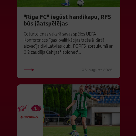
"Riga FC" iegūst handikapu, RFS
būs jāatspēlējas
Ceturtdienas vakarā savas spēles UEFA
Konferences līgas kvalifikācijas trešajā kārtā
aizvadīja divi Latvijas klubi. FC RFS izbraukumā ar
0:2 zaudēja Čehijas "Jablonec"...
06. augusts 2026.