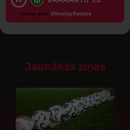
VĀĀĀĀRTI! 1:5
Vārtus guva
Viktorija Pudāne
Jaunākās ziņas