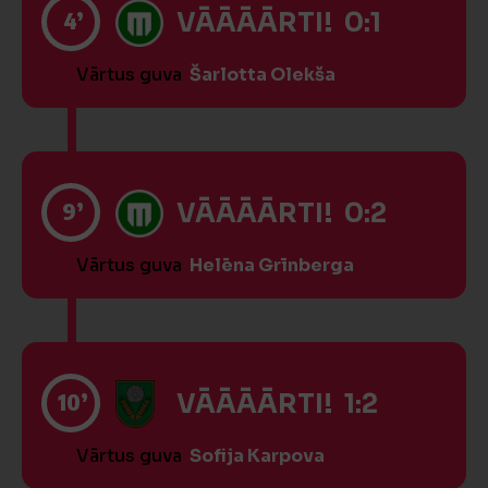
4’
VĀĀĀĀRTI! 0:1
Vārtus guva
Šarlotta Olekša
9’
VĀĀĀĀRTI! 0:2
Vārtus guva
Helēna Grīnberga
10’
VĀĀĀĀRTI! 1:2
Vārtus guva
Sofija Karpova