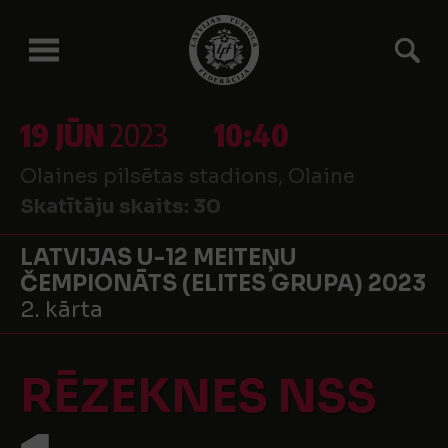
19 JŪN
2023
10:40
Olaines pilsētas stadions, Olaine
Skatītāju skaits:
30
LATVIJAS U-12 MEITEŅU
ČEMPIONĀTS (ELITES GRUPA) 2023
2. kārta
RĒZEKNES NSS