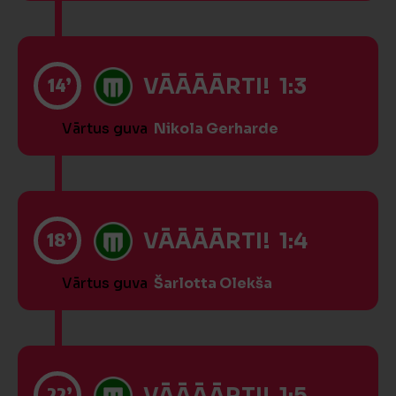
14’
VĀĀĀĀRTI! 1:3
Vārtus guva
Nikola Gerharde
18’
VĀĀĀĀRTI! 1:4
Vārtus guva
Šarlotta Olekša
22’