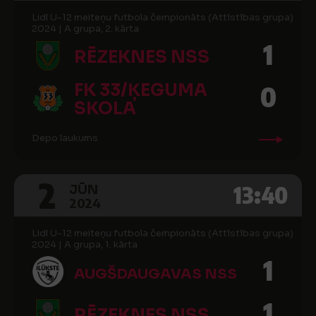
Lidl U-12 meiteņu futbola čempionāts (Attīstības grupa)
2024 | A grupa, 2. kārta
1
RĒZEKNES NSS
FK 33/ĶEGUMA
0
SKOLA
Depo laukums
2
13:40
JŪN
2024
Lidl U-12 meiteņu futbola čempionāts (Attīstības grupa)
2024 | A grupa, 1. kārta
1
AUGŠDAUGAVAS NSS
1
RĒZEKNES NSS