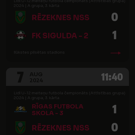
Lidl U-12 meiteņu futbola čempionāts (Attīstības grupa)
2024 | A grupa, 3. kārta
0
RĒZEKNES NSS
1
FK SIGULDA - 2
Ilūkstes pilsētas stadions
7
11:40
AUG
2024
Lidl U-12 meiteņu futbola čempionāts (Attīstības grupa)
2024 | A grupa, 3. kārta
1
RĪGAS FUTBOLA
SKOLA - 3
0
RĒZEKNES NSS