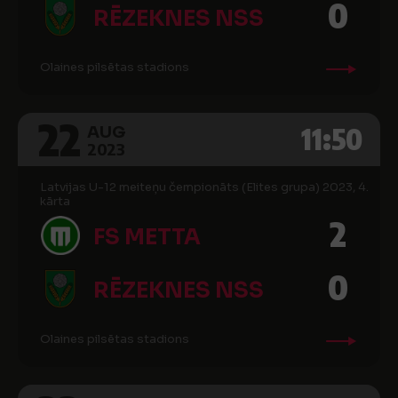
0
RĒZEKNES NSS
Olaines pilsētas stadions
22
11:50
AUG
2023
Latvijas U-12 meiteņu čempionāts (Elites grupa) 2023, 4.
kārta
2
FS METTA
0
RĒZEKNES NSS
Olaines pilsētas stadions