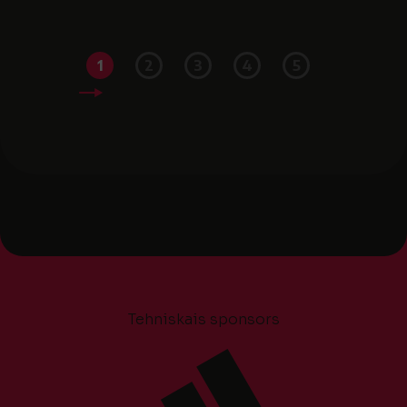
1
2
3
4
5
Tehniskais sponsors