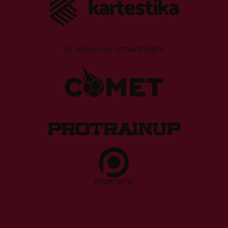
Ar lepnumu izmantojam