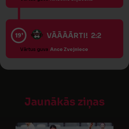
19’
VĀĀĀĀRTI! 2:2
Vārtus guva
Ance Zvejniece
Jaunākās ziņas