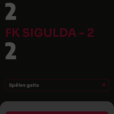
2
FK SIGULDA - 2
2
Spēles gaita