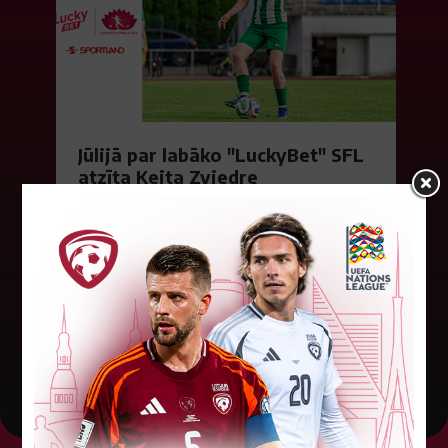
Jūlijā par labāko "LuckyBet" SFL
atzīta Keita Zviedre
Par "LuckyBet" Sieviešu futbola līgas jūnija
labāko spēlētāju atzīta FS "Metta" spēlētāja
Keita Zviedre. Uzvarētāja tika noskaidrota
balsojumā, kurā tika apkopotas...
06. augusts 2026.