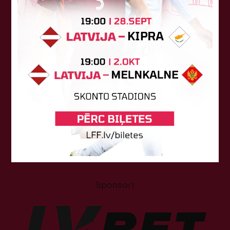
Tehniskais sponsors
Sponsori