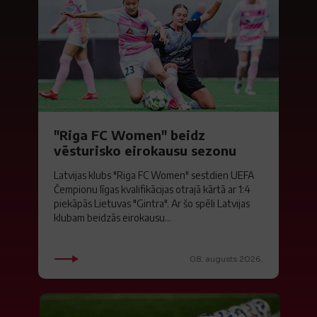
"Riga FC Women" beidz
vēsturisko eirokausu sezonu
Latvijas klubs "Riga FC Women" sestdien UEFA
Čempionu līgas kvalifikācijas otrajā kārtā ar 1:4
piekāpās Lietuvas "Gintra". Ar šo spēli Latvijas
klubam beidzās eirokausu...
08. augusts 2026.