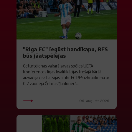
"Riga FC" iegūst handikapu, RFS
būs jāatspēlējas
Ceturtdienas vakarā savas spēles UEFA
Konferences līgas kvalifikācijas trešajā kārtā
aizvadīja divi Latvijas klubi. FC RFS izbraukumā ar
0:2 zaudēja Čehijas "Jablonec"...
06. augusts 2026.