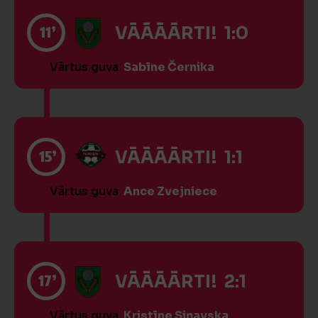
11’
VĀĀĀĀRTI! 1:0
Vārtus guva
Sabīne Černika
15’
VĀĀĀĀRTI! 1:1
Vārtus guva
Ance Zvejniece
17’
VĀĀĀĀRTI! 2:1
Vārtus guva
Kristīne Siņavska