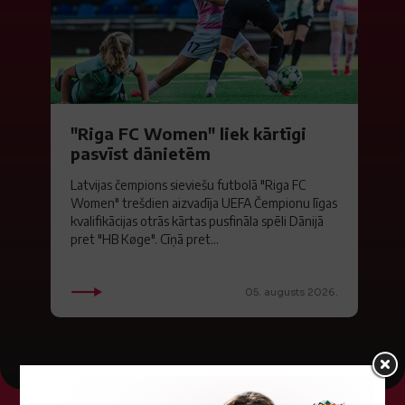
"Riga FC Women" liek kārtīgi
pasvīst dānietēm
Latvijas čempions sieviešu futbolā "Riga FC
Women" trešdien aizvadīja UEFA Čempionu līgas
kvalifikācijas otrās kārtas pusfināla spēli Dānijā
pret "HB Køge". Cīņā pret...
05. augusts 2026.