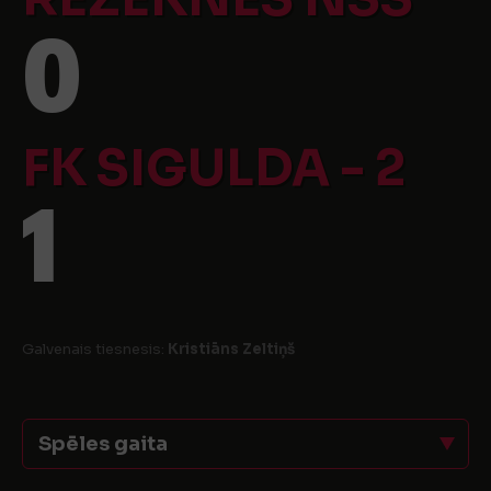
0
FK SIGULDA - 2
1
Galvenais tiesnesis:
Kristiāns Zeltiņš
Spēles gaita