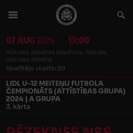
07 AUG
2024
13:00
Ilūkstes pilsētas stadions, Ilūkste,
Ilūkstes pilsēta
Skatītāju skaits:
20
LIDL U-12 MEITEŅU FUTBOLA
ČEMPIONĀTS (ATTĪSTĪBAS GRUPA)
2024 | A GRUPA
3. kārta
RĒZEKNES NSS