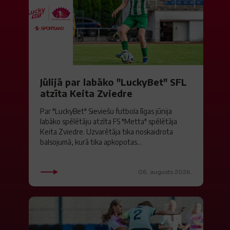
Jūlijā par labāko "LuckyBet" SFL
atzīta Keita Zviedre
Par "LuckyBet" Sieviešu futbola līgas jūnija
labāko spēlētāju atzīta FS "Metta" spēlētāja
Keita Zviedre. Uzvarētāja tika noskaidrota
balsojumā, kurā tika apkopotas...
06. augusts 2026.