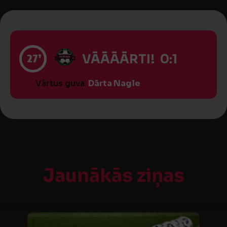
27’
VĀĀĀĀRTI! 0:1
Vārtus guva
Dārta Nagle
Jaunākās ziņas