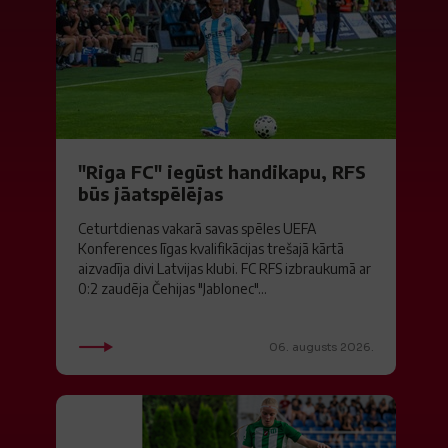
"Riga FC" iegūst handikapu, RFS
būs jāatspēlējas
Ceturtdienas vakarā savas spēles UEFA
Konferences līgas kvalifikācijas trešajā kārtā
aizvadīja divi Latvijas klubi. FC RFS izbraukumā ar
0:2 zaudēja Čehijas "Jablonec"...
06. augusts 2026.