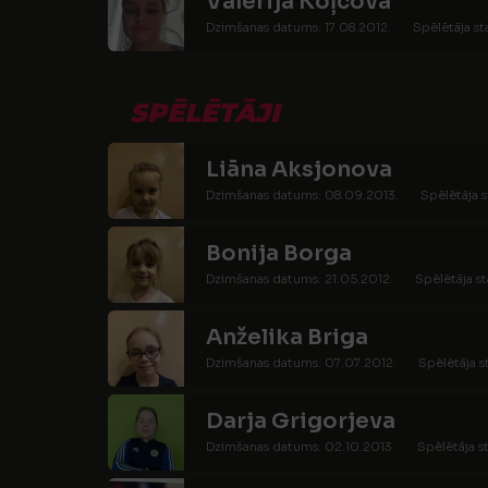
Valerija Koļcova
Dzimšanas datums: 17.08.2012.
Spēlētāja st
SPĒLĒTĀJI
Liāna Aksjonova
Dzimšanas datums: 08.09.2013.
Spēlētāja s
Bonija Borga
Dzimšanas datums: 21.05.2012.
Spēlētāja st
Anželika Briga
Dzimšanas datums: 07.07.2012.
Spēlētāja s
Darja Grigorjeva
Dzimšanas datums: 02.10.2013.
Spēlētāja s