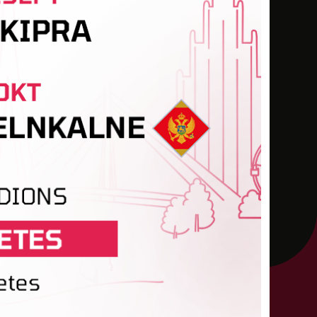
-
-
3
-
-
-
-
-
-
-
-
-
-
-
-
-
-
-
-
-