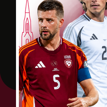
Nensija Jevgēnija Saveļ
Dzimšanas datums: 09.07.2014.
Spēlētāja s
Evelīna Savicka
Dzimšanas datums: 07.09.2012.
Spēlētāja s
Milena Selezņova
Dzimšanas datums: 10.06.2014.
Spēlētāja s
Valērija Smirnova
Dzimšanas datums: 21.03.2012.
Spēlētāja st