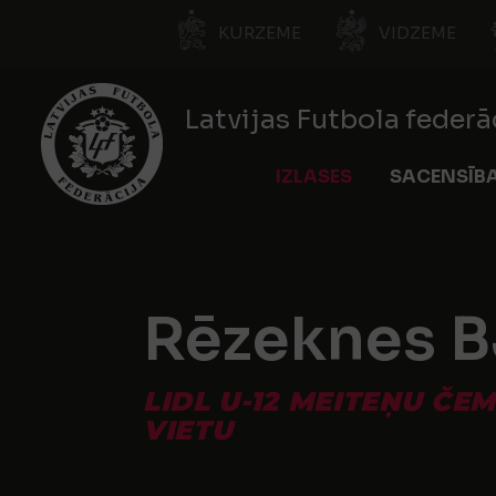
KURZEME
VIDZEME
Latvijas Futbola federā
IZLASES
SACENSĪB
Rēzeknes 
LIDL U-12 MEITEŅU ČEM
VIETU