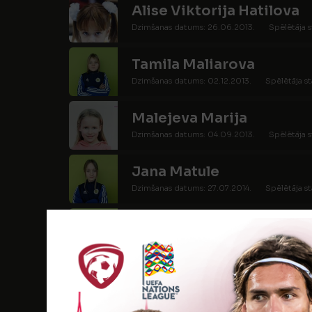
Alise Viktorija Hatilova
Dzimšanas datums: 26.06.2013.
Spēlētāja s
Tamila Maliarova
Dzimšanas datums: 02.12.2013.
Spēlētāja st
Malejeva Marija
Dzimšanas datums: 04.09.2013.
Spēlētāja s
Jana Matule
Dzimšanas datums: 27.07.2014.
Spēlētāja st
Patrīcija Policāne
Dzimšanas datums: 30.07.2014.
Spēlētāja s
Sofija Saharova
Dzimšanas datums: 16.02.2013.
Spēlētāja st