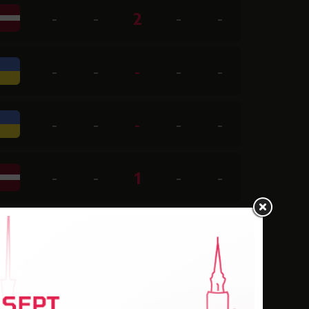
-
-
2
-
-
-
-
-
-
-
-
-
-
-
-
-
-
1
-
-
-
-
-
-
-
-
-
-
-
-