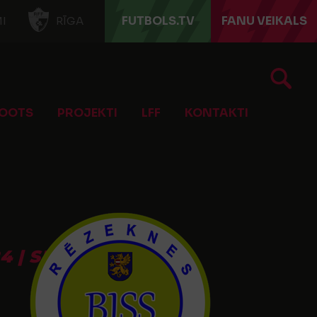
FUTBOLS.TV
FANU VEIKALS
I
RĪGA
OOTS
PROJEKTI
LFF
KONTAKTI
| SPĒLES PAR 1.-8.