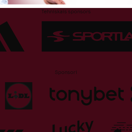
Tehniskais sponsors
Sponsori