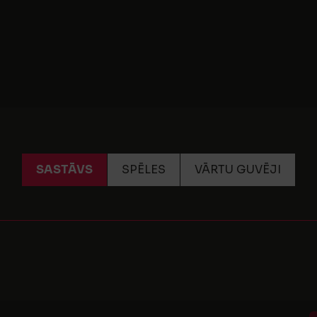
SASTĀVS
SPĒLES
VĀRTU GUVĒJI