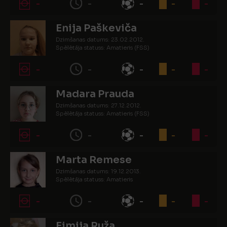
-
-
-
-
-
Enija Paškeviča
Dzimšanas datums: 23.02.2012.
Spēlētāja statuss: Amatieris (FSS)
-
-
-
-
-
Madara Prauda
Dzimšanas datums: 27.12.2012.
Spēlētāja statuss: Amatieris (FSS)
-
-
-
-
-
Marta Remese
Dzimšanas datums: 19.12.2013.
Spēlētāja statuss: Amatieris
-
-
-
-
-
Eimija Ruža