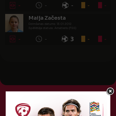
-
-
-
-
-
Maija Začesta
Dzimšanas datums: 13.01.2012.
Spēlētāja statuss: Amatieris (FSS)
-
-
3
-
-
Tehniskais sponsors