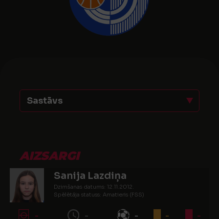
Sastāvs
AIZSARGI
Sanija Lazdiņa
Dzimšanas datums: 12.11.2012.
Spēlētāja statuss: Amatieris (FSS)
-
-
-
-
-