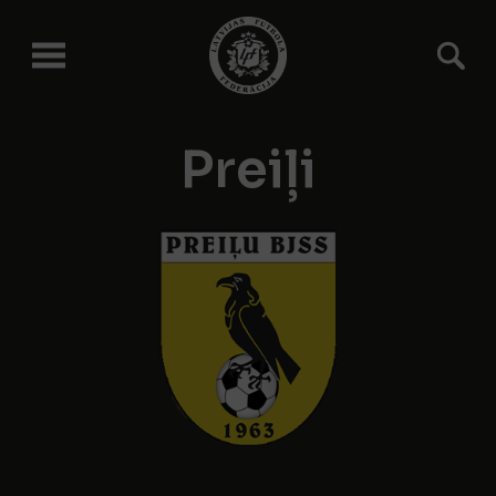
Preiļi