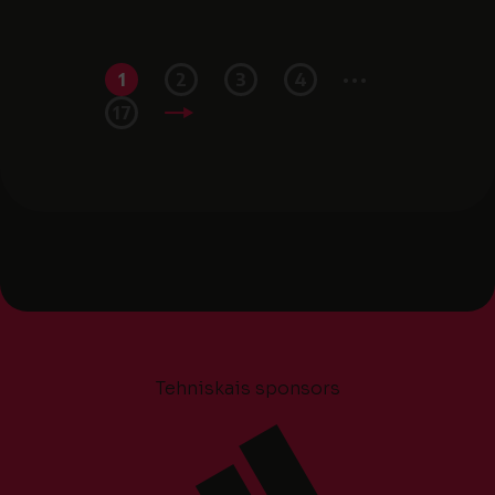
...
1
2
3
4
17
Tehniskais sponsors