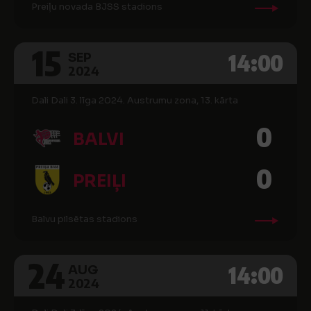
Preiļu novada BJSS stadions
15
14:00
SEP
2024
Dali Dali 3. līga 2024. Austrumu zona, 13. kārta
0
BALVI
0
PREIĻI
Balvu pilsētas stadions
24
14:00
AUG
2024