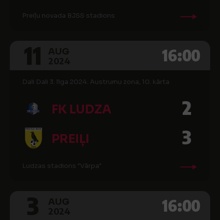
Preiļu novada BJSS stadions
11
16:00
AUG
2024
Dali Dali 3. līga 2024. Austrumu zona, 10. kārta
2
FK LUDZA
3
PREIĻI
Ludzas stadions "Vārpa"
3
16:00
AUG
2024