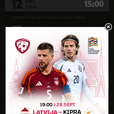
12
15:00
MAI
2024
Dali Dali 3. līga 2024. Austrumu zona, 1. kārta
0
PREIĻI
3
FK KALUPE
Preiļu novada BJSS stadions
15
13:00
OKT
2023
Dali Dali 3. līga 2023, finālturnīrs, 1/4 fināls
1
FK UNION