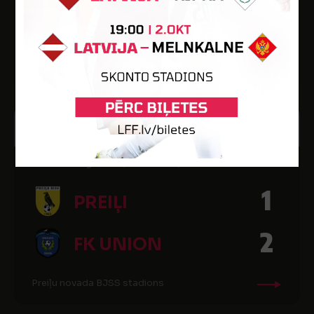
1
PREIĻI
Olaines pilsētas stadions
8
15:00
OKT
2023
Dali Dali 3. līga 2023, finālturnīrs, 1/4 fināls
1
PREIĻI
2
FK UNION
Preiļu novada BJSS stadions