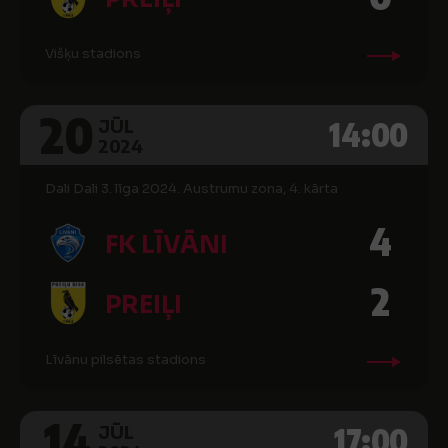
Višķu stadions
20
14:00
JŪL
2024
Dali Dali 3. līga 2024. Austrumu zona, 4. kārta
4
FK LĪVĀNI
2
PREIĻI
Līvānu pilsētas stadions
14
17:00
JŪL