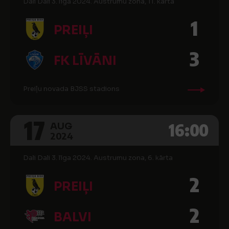
Dali Dali 3. līga 2024. Austrumu zona, 11. kārta
1
PREIĻI
3
FK LĪVĀNI
Preiļu novada BJSS stadions
17
16:00
AUG
2024
Dali Dali 3. līga 2024. Austrumu zona, 6. kārta
2
PREIĻI
2
BALVI