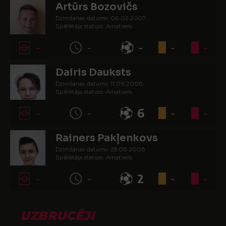
Artūrs Bozovičs
Dzimšanas datums: 06.02.2007.
Spēlētāja statuss: Amatieris
-
-
-
-
-
Dairis Dauksts
Dzimšanas datums: 11.09.2006.
Spēlētāja statuss: Amatieris
-
-
6
-
-
Rainers Pakļenkovs
Dzimšanas datums: 28.06.2006.
Spēlētāja statuss: Amatieris
-
-
2
-
-
UZBRUCĒJI