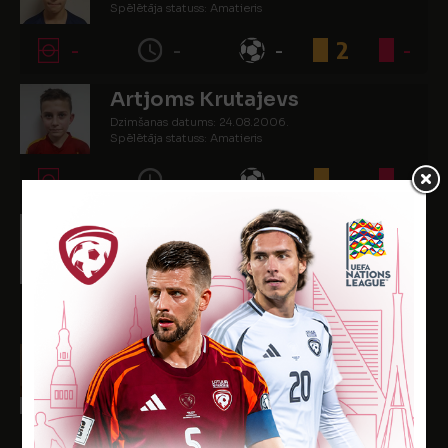
Spēlētāja statuss: Amatieris
-
-
-
2
-
Artjoms Krutajevs
Dzimšanas datums: 24.08.2006.
Spēlētāja statuss: Amatieris
-
-
-
-
-
Andris Peičs
Dzimšanas datums: 25.02.2006.
Spēlētāja statuss: Amatieris
-
-
-
-
-
Dmitrijs Peņkovs
Dzimšanas datums: 02.08.2007.
Spēlētāja statuss: Amatieris
-
-
-
-
-