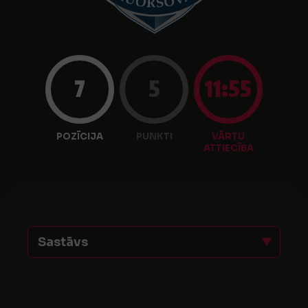
7
5
11:55
POZĪCIJA
PUNKTI
VĀRTU
ATTIECĪBA
Sastāvs