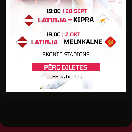
Rafaēls Rastorgujevs
Dzimšanas datums: 07.01.2006.
Spēlētāja statuss: Amatieris
-
-
-
-
-
Daniels Tučs
Dzimšanas datums: 01.04.2006.
Spēlētāja statuss: Amatieris
-
-
1
2
-