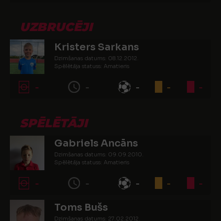
UZBRUCĒJI
Kristers Sarkans
Dzimšanas datums: 08.12.2012.
Spēlētāja statuss: Amatieris
-
-
-
-
-
SPĒLĒTĀJI
Gabriels Ancāns
Dzimšanas datums: 09.09.2010.
Spēlētāja statuss: Amatieris
-
-
-
-
-
Toms Bušs
Dzimšanas datums: 27.02.2012.