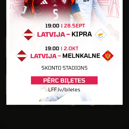
Maksims Vasiljevs
Dzimšanas datums: 14.09.2011.
Spēlētāja statuss: Amatieris
-
-
1
-
-
Rihards Višņevskis
Dzimšanas datums: 10.08.2011.
Spēlētāja statuss: Amatieris
-
-
-
2
-
Ignats Voroņenkovs
Dzimšanas datums: 18.01.2011.
Spēlētāja statuss: Amatieris
-
-
-
-
-