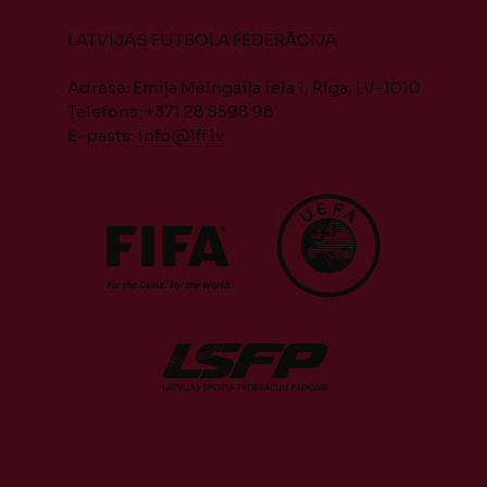
LATVIJAS FUTBOLA FEDERĀCIJA
Adrese: Emiļa Melngaiļa iela 1, Rīga, LV-1010
Telefons: +371 28 5598 98
E-pasts:
info@lff.lv