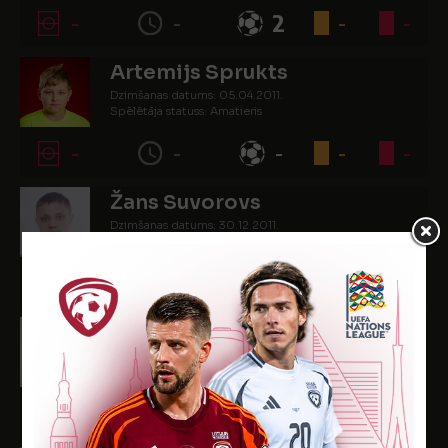
-
-
2
-
-
Artemijs Sprukts
Dzimšanas datums: 05.04.2011.
Spēlētāja statuss: Amatieris
-
-
-
-
-
Žans Suvorovs
Dzimšanas datums: 30.12.2011.
Spēlētāja statuss: Amatieris
-
-
1
-
-
Hugo Tauriņš
Dzimšanas datums: 07.04.2011.
Spēlētāja statuss: Amatieris
-
-
-
1
1