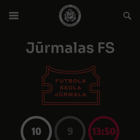
Jūrmalas FS
10
9
13:50