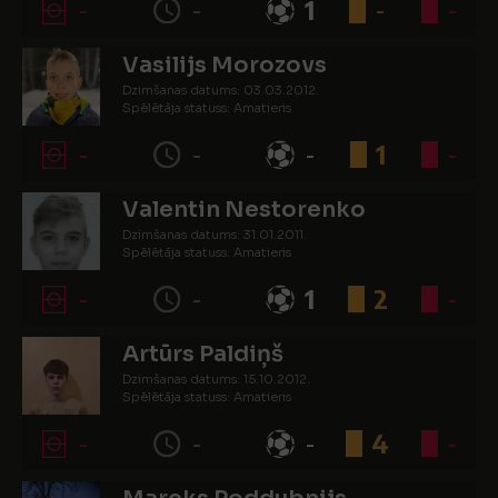
-
-
1
-
-
Vasilijs Morozovs
Dzimšanas datums: 03.03.2012.
Spēlētāja statuss: Amatieris
-
-
-
1
-
Valentin Nestorenko
Dzimšanas datums: 31.01.2011.
Spēlētāja statuss: Amatieris
-
-
1
2
-
Artūrs Paldiņš
Dzimšanas datums: 15.10.2012.
Spēlētāja statuss: Amatieris
-
-
-
4
-