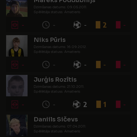
Mareks Poddubnijs
Dzimšanas datums: 09.05.2011.
Spēlētāja statuss: Amatieris
-
-
-
2
-
Niks Pūris
Dzimšanas datums: 16.09.2012.
Spēlētāja statuss: Amatieris
-
-
-
-
-
Jurģis Rozītis
Dzimšanas datums: 21.10.2011.
Spēlētāja statuss: Amatieris
-
-
2
1
-
Daniils Sičevs
Dzimšanas datums: 07.04.2011.
Spēlētāja statuss: Amatieris