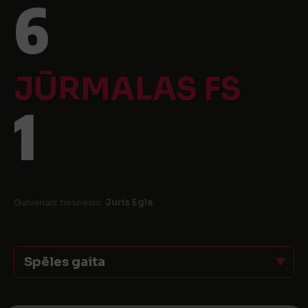
6
JŪRMALAS FS
1
Galvenais tiesnesis:
Juris Egle
Spēles gaita