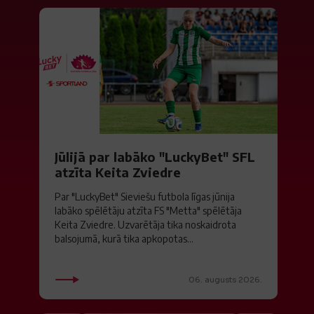
Jūlijā par labāko "LuckyBet" SFL
atzīta Keita Zviedre
Par "LuckyBet" Sieviešu futbola līgas jūnija
labāko spēlētāju atzīta FS "Metta" spēlētāja
Keita Zviedre. Uzvarētāja tika noskaidrota
balsojumā, kurā tika apkopotas...
06. augusts 2026.