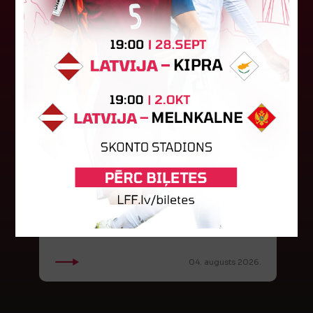
FK "Auda" pie eirokausu galda
turpina baudīt desertus
Otrdien Latvijas klubs FK "Auda" aizvadīja UEFA
Konferences līgas kvalifikācijas trešās kārtas
pirmo spēli, savu skatītāju priekšā "Skonto"
stadionā Rīgā ar 1:0 uzveica...
04. augusts 2026.