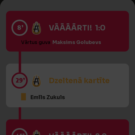
8’
VĀĀĀĀRTI! 1:0
Vārtus guva
Maksims Golubevs
29’
Dzeltenā kartīte
Emīls Zukuls