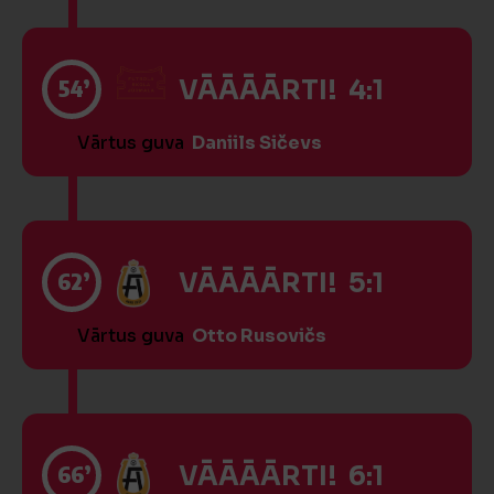
54’
VĀĀĀĀRTI! 4:1
Vārtus guva
Daniils Sičevs
62’
VĀĀĀĀRTI! 5:1
Vārtus guva
Otto Rusovičs
66’
VĀĀĀĀRTI! 6:1