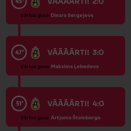
45’
VĀĀĀĀRTI! 2:0
Vārtus guva
Dinars Sergejevs
47’
VĀĀĀĀRTI! 3:0
Vārtus guva
Maksims Ļebedevs
51’
VĀĀĀĀRTI! 4:0
Vārtus guva
Artjoms Šteinbergs