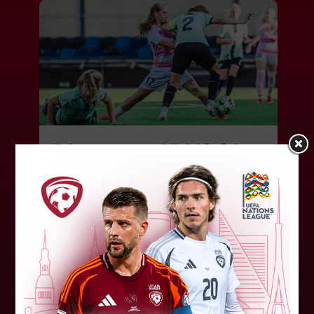
"Riga FC Women" liek kārtīgi
pasvīst dānietēm
Latvijas čempions sieviešu futbolā "Riga FC
Women" trešdien aizvadīja UEFA Čempionu līgas
kvalifikācijas otrās kārtas pusfināla spēli Dānijā
pret "HB Køge". Cīņā pret...
05. augusts 2026.