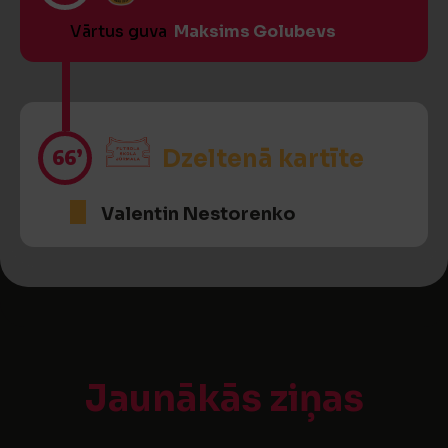
Vārtus guva
Maksims Golubevs
66’
Dzeltenā kartīte
Valentin Nestorenko
Jaunākās ziņas