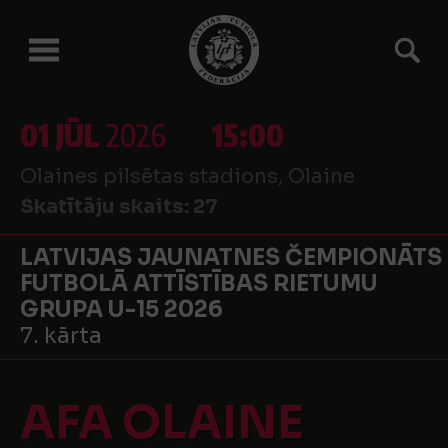
01 JŪL
2026
15:00
Olaines pilsētas stadions, Olaine
Skatītāju skaits:
27
LATVIJAS JAUNATNES ČEMPIONĀTS
FUTBOLĀ ATTĪSTĪBAS RIETUMU
GRUPA U-15 2026
7. kārta
AFA OLAINE