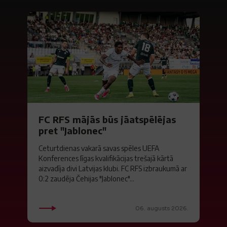
FC RFS mājās būs jāatspēlējas
pret "Jablonec"
Ceturtdienas vakarā savas spēles UEFA
Konferences līgas kvalifikācijas trešajā kārtā
aizvadīja divi Latvijas klubi. FC RFS izbraukumā ar
0:2 zaudēja Čehijas "Jablonec"...
06. augusts 2026.