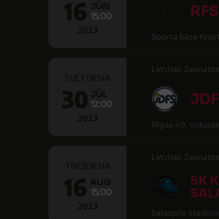
16
JŪN
RFS
15:00
2023
Sporta bāze Krast
Latvijas Jaunatne
SVĒTDIENA
30
JŪL
JDF
12:00
2023
Rīgas 49. viduss
Latvijas Jaunatne
TREŠDIENA
16
SK 
AUG
15:00
SALA
2023
Salaspils stadion