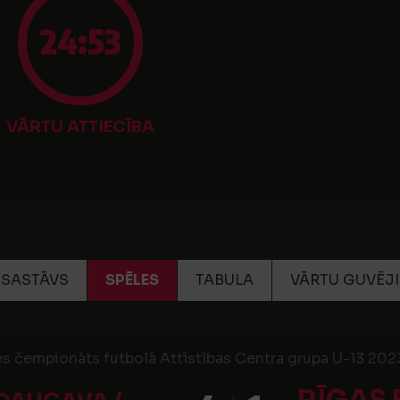
24:53
VĀRTU ATTIECĪBA
SASTĀVS
SPĒLES
TABULA
VĀRTU GUVĒJI
s čempionāts futbolā Attīstības Centra grupa U-13 2023,