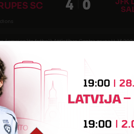
4
0
JFK 
RUPES SC
SA
dions
s čempionāts futbolā Attīstības Centra grupa U-13 2023,
1
7
 DAUGAVA /
SK SUP
SPILS FA
s
s čempionāts futbolā Attīstības Centra grupa U-13 2023,
A FC
7
2
JFK 
ADEMY
SA