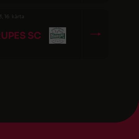
 16. kārta
UPES SC