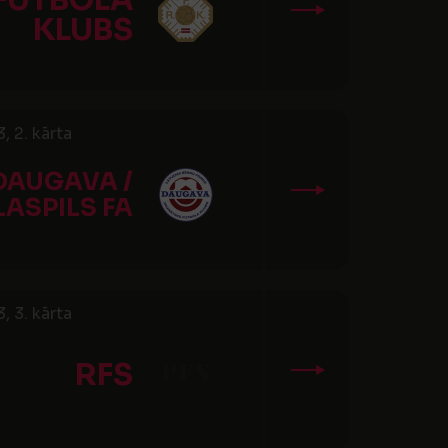
FUTBOLA
KLUBS
 2. kārta
DAUGAVA /
LASPILS FA
 3. kārta
RFS