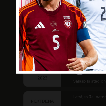
Latvijas Jaunatne
SVĒTDIENA
RĪG
11
JŪN
KL
10:00
2023
Rīgas Ostvalda v
Latvijas Jaunatne
TREŠDIENA
14
JFK
JŪN
12:30
SALA
2023
Salaspils stadion
Latvijas Jaunatne
PIEKTDIENA