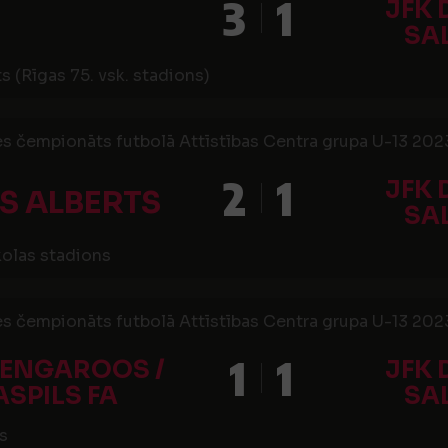
3
1
JFK 
SA
s (Rīgas 75. vsk. stadions)
s čempionāts futbolā Attīstības Centra grupa U-13 2023,
2
1
JFK 
S ALBERTS
SA
kolas stadions
s čempionāts futbolā Attīstības Centra grupa U-13 2023,
1
1
KENGAROOS /
JFK 
SPILS FA
SA
s