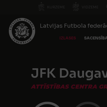
KURZEME
VIDZEME
Latvijas Futbola federā
IZLASES
SACENSĪB
JFK Daugava
ATTĪSTĪBAS CENTRA GR