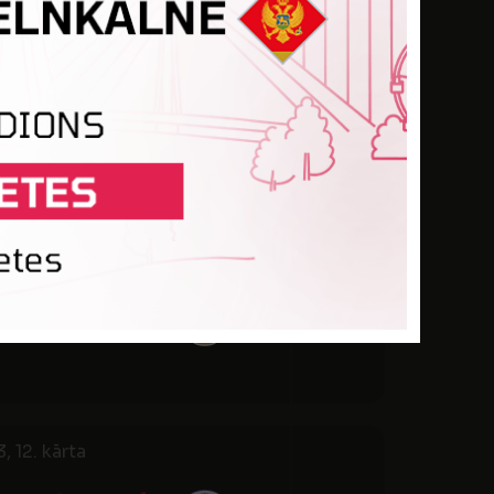
 10. kārta
DAUGAVA /
LASPILS FA
 11. kārta
A OLAINE
 12. kārta