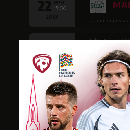
22
MAI
MĀ
15:00
2023
Jaunmārupes sta
Latvijas Jaunatne
CETURTDIENA
25
JFK
MAI
15:00
SALA
2023
Salaspils stadion
Latvijas Jaunatne
TREŠDIENA
RIG
31
MAI
AC
15:00
2023
"Skonto" halle