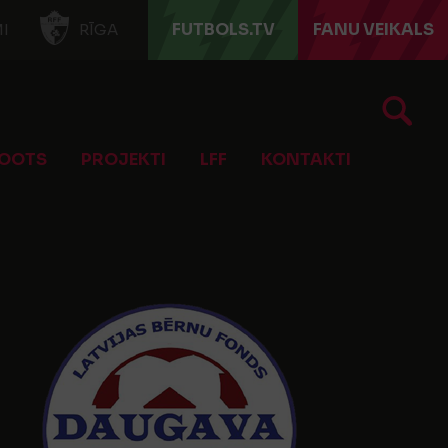
FUTBOLS.TV
FANU VEIKALS
I
RĪGA
OOTS
PROJEKTI
LFF
KONTAKTI