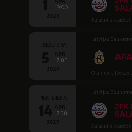
1
JFK
APR
19:00
SALA
2023
Salaspils stadion
Latvijas Jaunatne
TREŠDIENA
5
APR
AFA
17:00
2023
Olaines pilsētas
Latvijas Jaunatne
PIEKTDIENA
14
JFK
APR
17:30
SALA
2023
Salaspils stadion