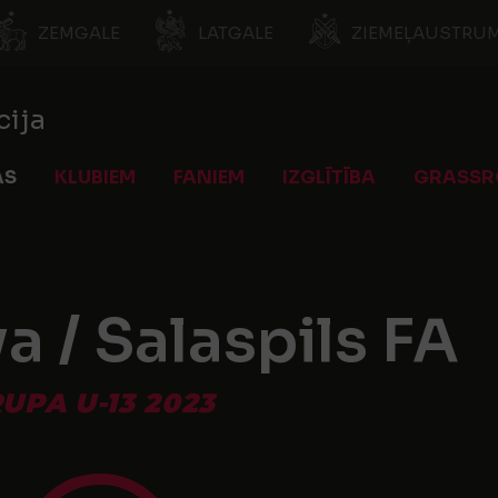
ZEMGALE
LATGALE
ZIEMEĻAUSTRUM
cija
AS
KLUBIEM
FANIEM
IZGLĪTĪBA
GRASSR
 / Salaspils FA
UPA U-13 2023