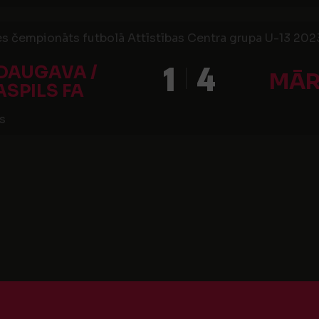
s čempionāts futbolā Attīstības Centra grupa U-13 2023,
1
4
 DAUGAVA /
MĀR
SPILS FA
s