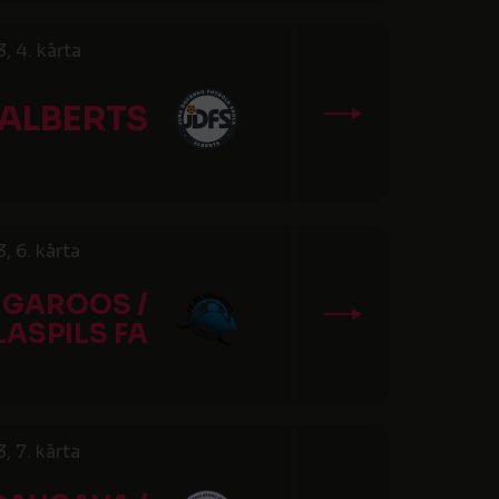
 4. kārta
 ALBERTS
 6. kārta
NGAROOS /
LASPILS FA
 7. kārta