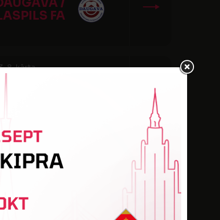
DAUGAVA /
LASPILS FA
 8. kārta
ER NOVA
 9. kārta
DAUGAVA /
LASPILS FA