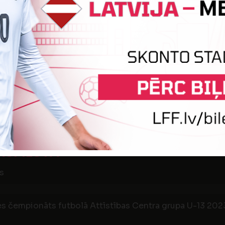
s čempionāts futbolā Attīstības Centra grupa U-13 2023,
AS FUTBOLA
2
0
JFK 
UBS
SA
sk. stadions
s čempionāts futbolā Attīstības Centra grupa U-13 2023,
0
8
 DAUGAVA /
AF
SPILS FA
s
s čempionāts futbolā Attīstības Centra grupa U-13 2023,