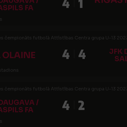
RĪGAS 
4
1
 DAUGAVA /
SPILS FA
s
s čempionāts futbolā Attīstības Centra grupa U-13 2023,
4
4
JFK 
 OLAINE
SA
 stadions
s čempionāts futbolā Attīstības Centra grupa U-13 2023,
4
2
 DAUGAVA /
SPILS FA
s