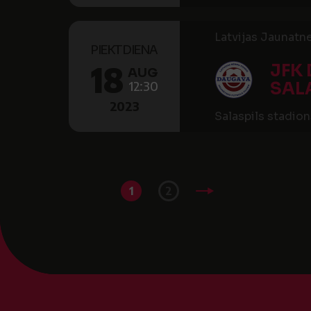
Latvijas Jaunatne
PIEKTDIENA
18
JFK
AUG
12:30
SALA
2023
Salaspils stadion
1
2