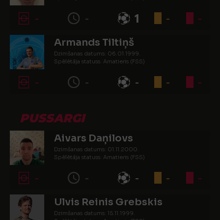
-
-
1
-
-
Armands Tiltiņš
Dzimšanas datums: 06.01.1999.
Spēlētāja statuss: Amatieris (FSS)
-
-
-
-
-
PUSSARGI
Aivars Daņilovs
Dzimšanas datums: 01.11.2000.
Spēlētāja statuss: Amatieris (FSS)
-
-
-
-
-
Ulvis Reinis Grebskis
Dzimšanas datums: 15.11.1999.