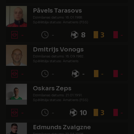
Pāvels Tarasovs
Dzimšanas datums: 16.01.1988.
Spēlētāja statuss: Amatieris (FSS)
-
-
8
3
-
Dmitrijs Vonogs
Dzimšanas datums: 16.09.1982.
Spēlētāja statuss: Amatieris
-
-
-
-
-
Oskars Zeps
Dzimšanas datums: 21.01.1991.
Spēlētāja statuss: Amatieris (FSS)
-
-
10
3
-
Edmunds Zvaigzne