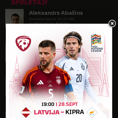
SPĒLĒTĀJI
Aleksandrs Abašins
Dzimšanas datums: 02.03.1986.
Spēlētāja statuss: Amatieris
-
-
1
-
-
Konstantīns Bobrovs
Dzimšanas datums: 08.02.1997.
Spēlētāja statuss: Amatieris (FSS)
-
-
1
-
-
Valdis Vizulis
Dzimšanas datums: 13.11.1995.
Spēlētāja statuss: Amatieris (FSS)
-
-
1
-
-
Dmitrijs Zakreževskis