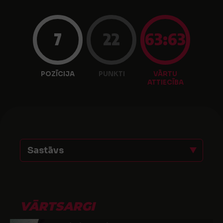
7
22
63:63
POZĪCIJA
PUNKTI
VĀRTU
ATTIECĪBA
Sastāvs
VĀRTSARGI