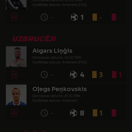
Dzimšanas datums: 12.05.1998.
Spēlētāja statuss: Amatieris (FSS)
-
-
1
-
-
UZBRUCĒJI
Aigars Liņģis
Dzimšanas datums: 04.12.1991.
Spēlētāja statuss: Amatieris (FSS)
-
-
4
3
1
Oļegs Peņkovskis
Dzimšanas datums: 31.10.1984.
Spēlētāja statuss: Amatieris
-
-
8
1
-