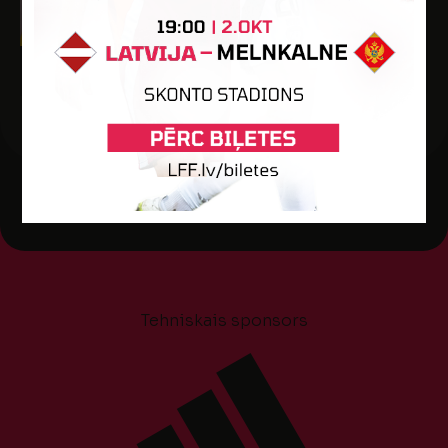
Dzimšanas datums: 12.10.1986.
Spēlētāja statuss: Amatieris (FSS)
-
-
-
-
-
Tehniskais sponsors