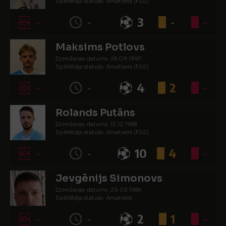
Spēlētāja statuss: Amatieris (FSS)
-
-
3
-
-
Maksims Potlovs
Dzimšanas datums: 28.09.1997.
Spēlētāja statuss: Amatieris (FSS)
-
-
4
2
-
Rolands Putāns
Dzimšanas datums: 12.12.1988.
Spēlētāja statuss: Amatieris (FSS)
-
-
10
4
-
Jevgēnijs Simonovs
Dzimšanas datums: 29.03.1984.
Spēlētāja statuss: Amatieris
-
-
2
1
-