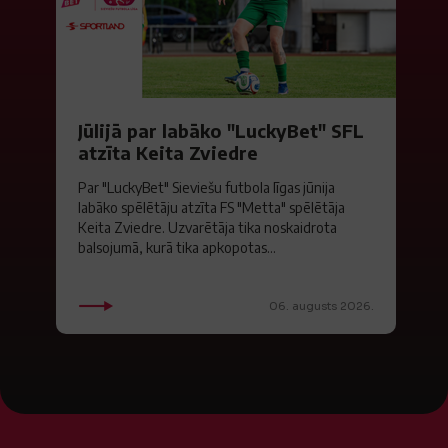
Jūlijā par labāko "LuckyBet" SFL
atzīta Keita Zviedre
Par "LuckyBet" Sieviešu futbola līgas jūnija
labāko spēlētāju atzīta FS "Metta" spēlētāja
Keita Zviedre. Uzvarētāja tika noskaidrota
balsojumā, kurā tika apkopotas...
06. augusts 2026.