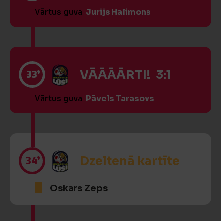
Vārtus guva
Jurijs Halimons
33’
VĀĀĀĀRTI! 3:1
Vārtus guva
Pāvels Tarasovs
34’
Dzeltenā kartīte
Oskars Zeps