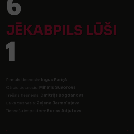
6
JĒKABPILS LŪŠI
1
Pirmais tiesnesis:
Ingus Puriņš
Otrais tiesnesis:
Mihails Suvorovs
Trešais tiesnesis:
Dmitrijs Bogdanovs
Laika tiesnesis:
Jeļena Jermolajeva
Tiesnešu inspektors:
Boriss Adjutovs