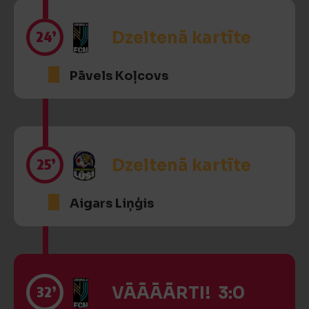
24’
Dzeltenā kartīte
Pāvels Koļcovs
25’
Dzeltenā kartīte
Aigars Liņģis
32’
VĀĀĀĀRTI! 3:0