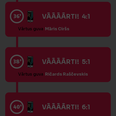
36’
VĀĀĀĀRTI! 4:1
Vārtus guva
Māris Ciršs
38’
VĀĀĀĀRTI! 5:1
Vārtus guva
Ričards Raščevskis
40’
VĀĀĀĀRTI! 6:1