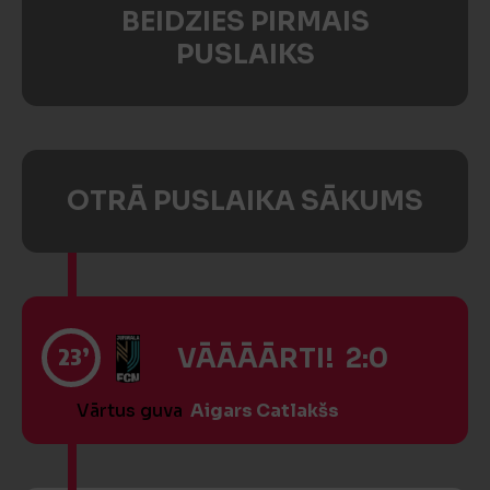
BEIDZIES PIRMAIS
PUSLAIKS
OTRĀ PUSLAIKA SĀKUMS
23’
VĀĀĀĀRTI! 2:0
Vārtus guva
Aigars Catlakšs