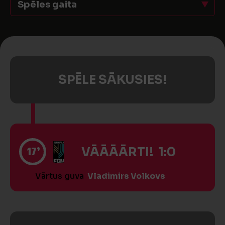
Spēles gaita
SPĒLE SĀKUSIES!
17’
VĀĀĀĀRTI! 1:0
Vārtus guva
Vladimirs Volkovs