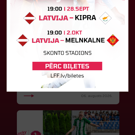
"Riga FC" iegūst handikapu, RFS
būs jāatspēlējas
Ceturtdienas vakarā savas spēles UEFA
Konferences līgas kvalifikācijas trešajā kārtā
aizvadīja divi Latvijas klubi. FC RFS izbraukumā ar
0:2 zaudēja Čehijas "Jablonec"...
06. augusts 2026.