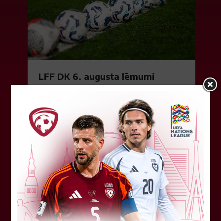
LFF DK 6. augusta lēmumi
LFF Disciplinārlietu komitejas sēdes protokols
Nr. DK 26/-38 Rīgā, 2026. gada 6. augustā.
Piedalās:Komitejas locekļi: Jevgenija
Tverjanoviča-Bore, Raivis Grīnbergs...
07. augusts 2026.