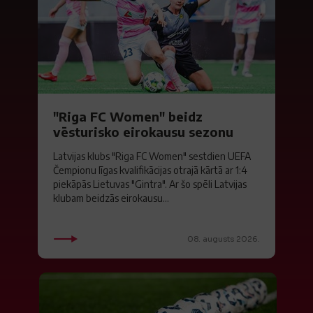
"Riga FC Women" beidz
vēsturisko eirokausu sezonu
Latvijas klubs "Riga FC Women" sestdien UEFA
Čempionu līgas kvalifikācijas otrajā kārtā ar 1:4
piekāpās Lietuvas "Gintra". Ar šo spēli Latvijas
klubam beidzās eirokausu...
08. augusts 2026.