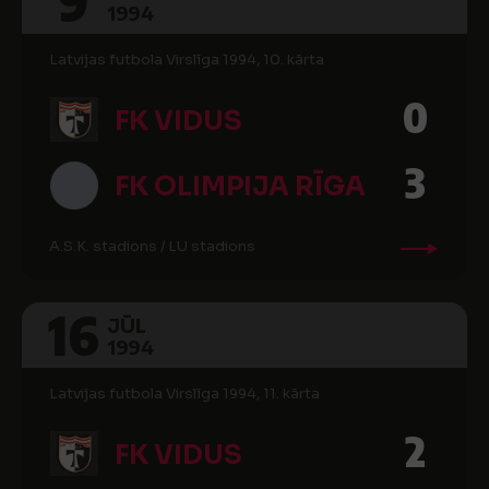
9
1994
Latvijas futbola Virslīga 1994, 10. kārta
0
FK VIDUS
3
FK OLIMPIJA RĪGA
A.S.K. stadions / LU stadions
16
JŪL
1994
Latvijas futbola Virslīga 1994, 11. kārta
2
FK VIDUS