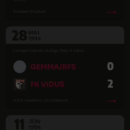
Academ Stadium
28
MAI
1994
Latvijas futbola Virslīga 1994, 6. kārta
0
GEMMA/RFS
2
FK VIDUS
A.S.K. stadions / LU stadions
11
JŪN
1994