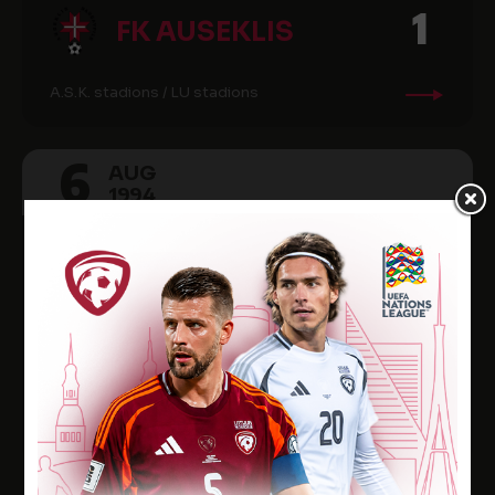
1
FK AUSEKLIS
A.S.K. stadions / LU stadions
6
AUG
1994
Latvijas futbola Virslīga 1994, 12. kārta
0
INTERSKONTO
1
FK VIDUS
A.S.K. stadions / LU stadions