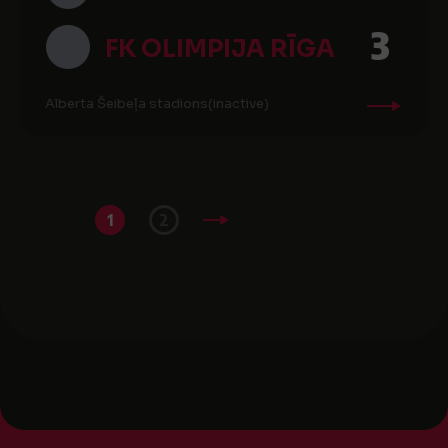
3
FK OLIMPIJA RĪGA
Alberta Šeibeļa stadions(inactive)
1
2