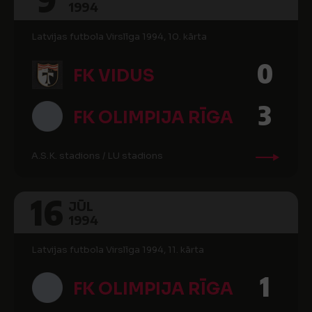
1994
Latvijas futbola Virslīga 1994, 10. kārta
0
FK VIDUS
3
FK OLIMPIJA RĪGA
A.S.K. stadions / LU stadions
16
JŪL
1994
Latvijas futbola Virslīga 1994, 11. kārta
1
FK OLIMPIJA RĪGA