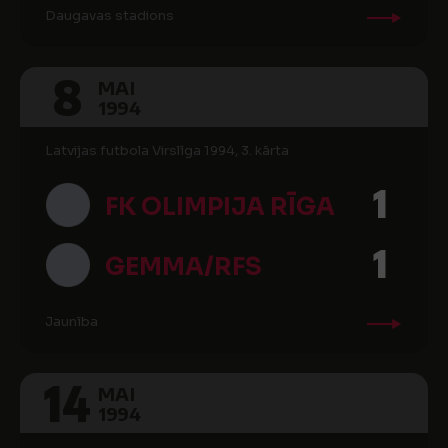
Daugavas stadions
8
MAI
1994
Latvijas futbola Virslīga 1994, 3. kārta
1
FK OLIMPIJA RĪGA
1
GEMMA/RFS
Jaunība
14
MAI
1994