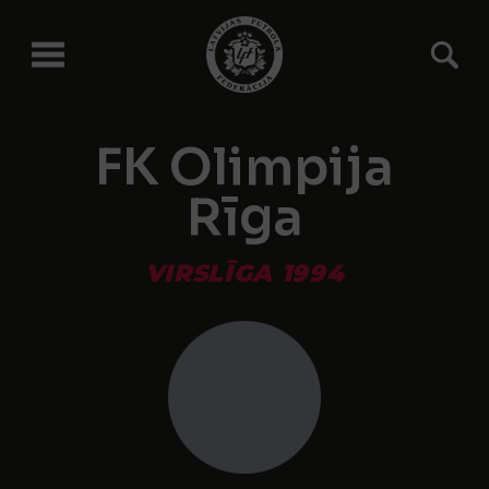
FK Olimpija
Rīga
VIRSLĪGA 1994