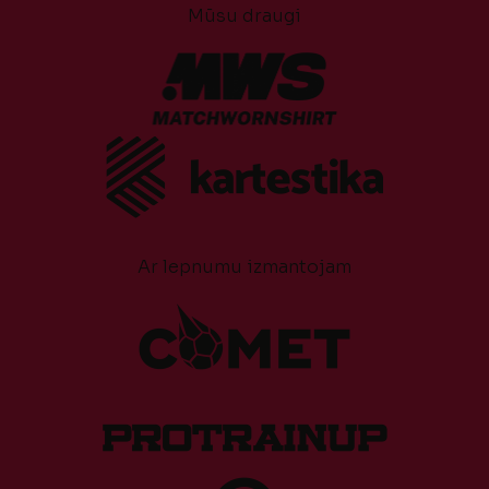
Mūsu draugi
Ar lepnumu izmantojam