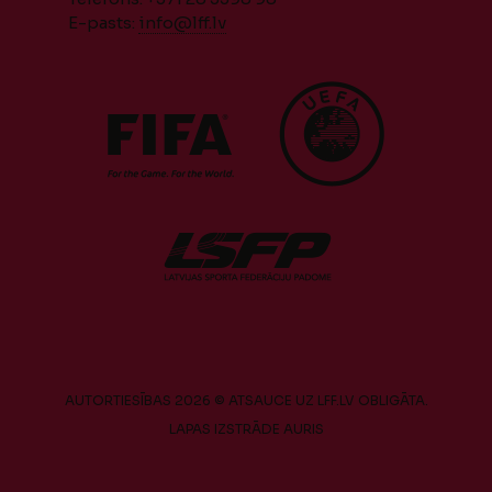
E-pasts:
info@lff.lv
AUTORTIESĪBAS 2026 © ATSAUCE UZ LFF.LV OBLIGĀTA.
LAPAS IZSTRĀDE
AURIS