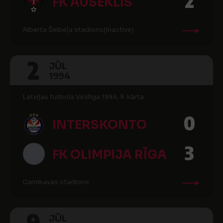
2
FK AUSEKLIS
Alberta Šeibeļa stadions(inactive)
2
JŪL
1994
Latvijas futbola Virslīga 1994, 9. kārta
0
INTERSKONTO
3
FK OLIMPIJA RĪGA
Carnikavas stadions
9
JŪL