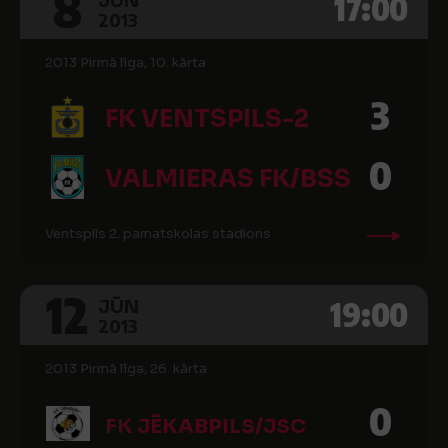
8
17:00
JŪN
2013
2013 Pirmā līga, 10. kārta
3
FK VENTSPILS-2
0
VALMIERAS FK/BSS
Ventspils 2. pamatskolas stadions
12
19:00
JŪN
2013
2013 Pirmā līga, 26. kārta
0
FK JĒKABPILS/JSC