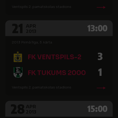
Ventspils 2. pamatskolas stadions
21
13:00
APR
2013
2013 Pirmā līga, 3. kārta
3
FK VENTSPILS-2
1
FK TUKUMS 2000
Ventspils 2. pamatskolas stadions
28
15:00
APR
2013