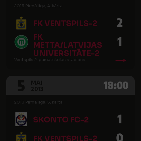
2013 Pirmā līga, 4. kārta
2
FK VENTSPILS-2
FK
1
METTA/LATVIJAS
UNIVERSITĀTE-2
Ventspils 2. pamatskolas stadions
5
18:00
MAI
2013
2013 Pirmā līga, 5. kārta
1
SKONTO FC-2
0
FK VENTSPILS-2