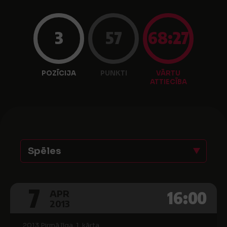
3
57
68:27
POZĪCIJA
PUNKTI
VĀRTU
ATTIECĪBA
Spēles
7
16:00
APR
2013
2013 Pirmā līga, 1. kārta