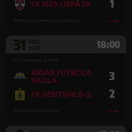
1
FK 1625 LIEPĀJA
Ventspils 2. pamatskolas stadions
31
18:00
MAI
2013
2013 Pirmā līga, 9. kārta
RĪGAS FUTBOLA
3
SKOLA
2
FK VENTSPILS-2
Jāņa Skredeļa stadions