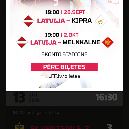
20
16:00
JŪN
2013
2013 Pirmā līga, 12. kārta
0
FK VENTSPILS-2
1
BFC DAUGAVPILS
Ventspils 2. pamatskolas stadions
13
16:30
JŪL
2013
2013 Pirmā līga, 14. kārta
3
FK VENTSPILS-2