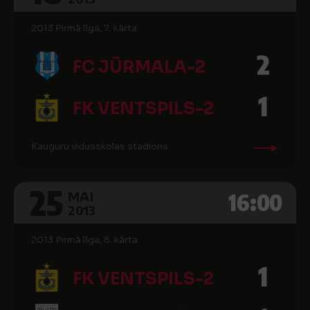
2013 Pirmā līga, 7. kārta
2
FC JŪRMALA-2
1
FK VENTSPILS-2
Kauguru vidusskolas stadions
25
16:00
MAI
2013
2013 Pirmā līga, 8. kārta
1
FK VENTSPILS-2