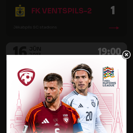
1
FK VENTSPILS-2
Jēkabpils SC stadions
16
19:00
JŪN
2013
2013 Pirmā līga, 11. kārta
7
FK VENTSPILS-2
1
FK JĒKABPILS/JSC
Ventspils 2. pamatskolas stadions