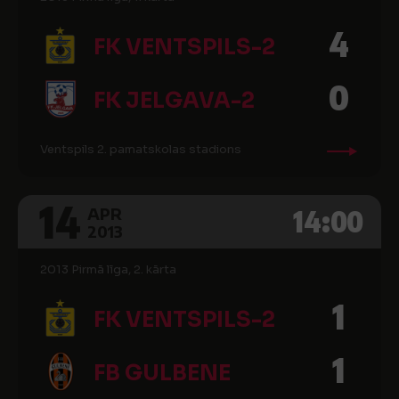
4
FK VENTSPILS-2
0
FK JELGAVA-2
Ventspils 2. pamatskolas stadions
14
14:00
APR
2013
2013 Pirmā līga, 2. kārta
1
FK VENTSPILS-2
1
FB GULBENE