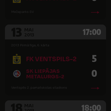
Mežaparks SV
13
17:00
MAI
2013
2013 Pirmā līga, 6. kārta
5
FK VENTSPILS-2
0
SK LIEPĀJAS
METALURGS-2
Ventspils 2. pamatskolas stadions
18
18:00
MAI
2013