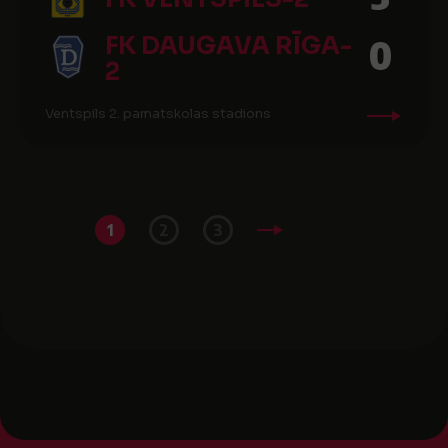
FK DAUGAVA RĪGA-
0
2
Ventspils 2. pamatskolas stadions
1
2
3