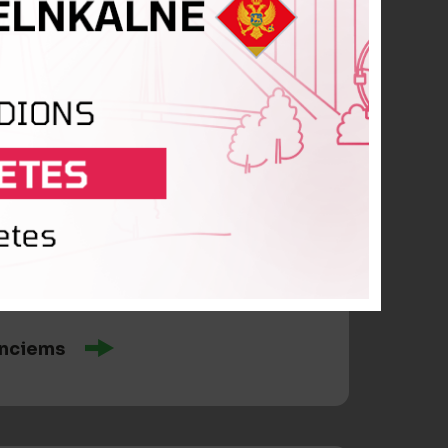
ņš Daugavietis
lnciems