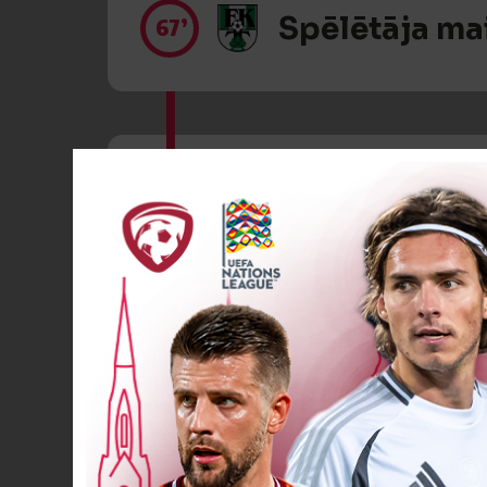
Spēlētāja ma
67’
Spēlētāja ma
69’
Spēlētāja ma
72’