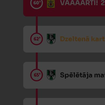
VĀĀĀĀRTI! 2
60’
Dzeltenā kart
62’
Spēlētāja ma
65’