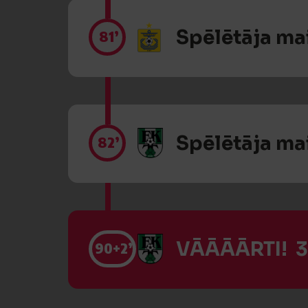
Spēlētāja ma
81’
Spēlētāja ma
82’
VĀĀĀĀRTI! 3
90
+2’