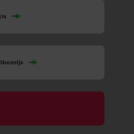
ķis
Oboznijs