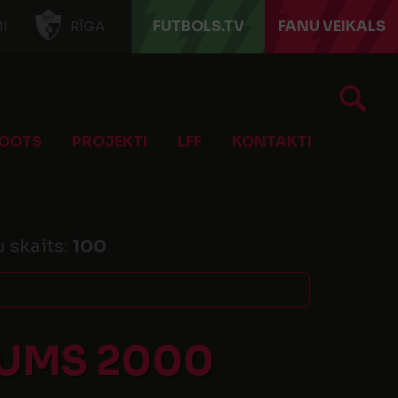
FUTBOLS.TV
FANU VEIKALS
I
RĪGA
OOTS
PROJEKTI
LFF
KONTAKTI
u skaits:
100
KUMS 2000