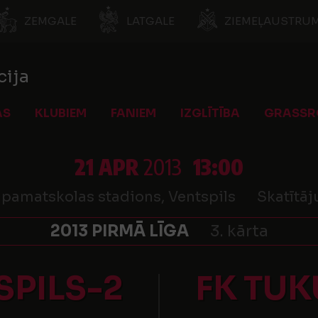
ZEMGALE
LATGALE
ZIEMEĻAUSTRUM
cija
AS
KLUBIEM
FANIEM
IZGLĪTĪBA
GRASSR
21 APR
2013
13:00
. pamatskolas stadions, Ventspils
Skatītāj
2013 PIRMĀ LĪGA
3. kārta
SPILS-2
FK TU