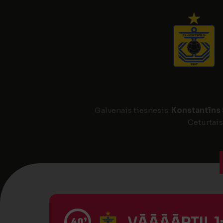
Galvenais tiesnesis:
Konstantīns
Ceturtais
VĀĀĀĀRTI! 1
40’