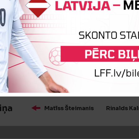
:0
Vārtus guva
Dāvis Indrāns
iņa
Vitālijs Barinovs
Dāvis Mārti
iņa
Matīss Šteimanis
Rinalds Ka