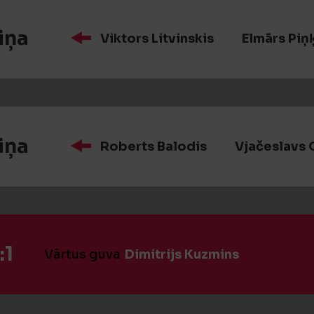
iņa
Viktors Litvinskis
Elmārs Piņ
iņa
Roberts Balodis
Vjačeslavs 
:1
Vārtus guva
Dimitrijs Kuzmins