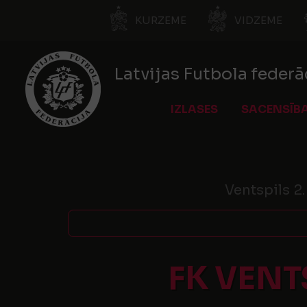
KURZEME
VIDZEME
Latvijas Futbola federā
IZLASES
SACENSĪB
Ventspils 2
FK VENT