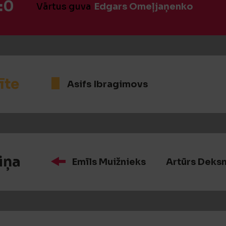
:0
Vārtus guva
Edgars Omeļjaņenko
īte
Asifs Ibragimovs
iņa
Emīls Muižnieks
Artūrs Deksn