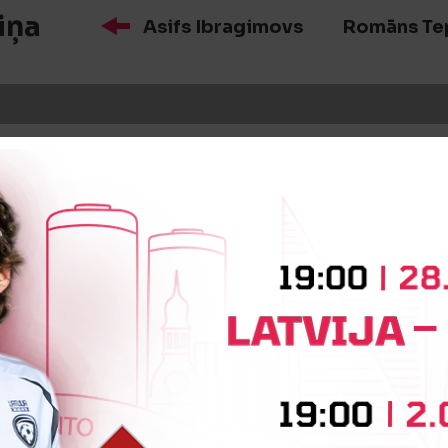
iņa
Asifs Ibragimovs
Romāns Te
iņa
Vladimirs Mukins
Vladislavs
iņa
Edgars Vērdiņš
Sandijs Joks