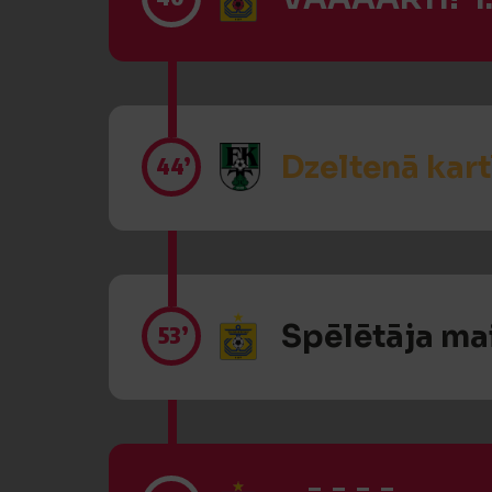
Dzeltenā kart
44’
Spēlētāja ma
53’