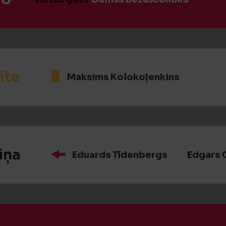
īte
Maksims Kolokoļenkins
iņa
Eduards Tīdenbergs
Edgars 