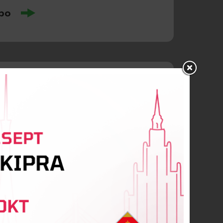
po
 Fjodorovs
ts