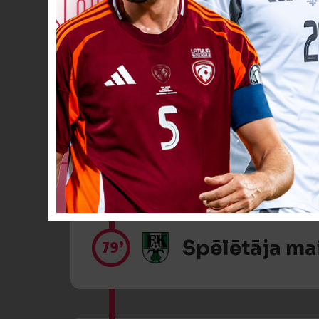
VĀĀĀĀRTI! 3
74’
Spēlētāja ma
78’
Spēlētāja ma
79’