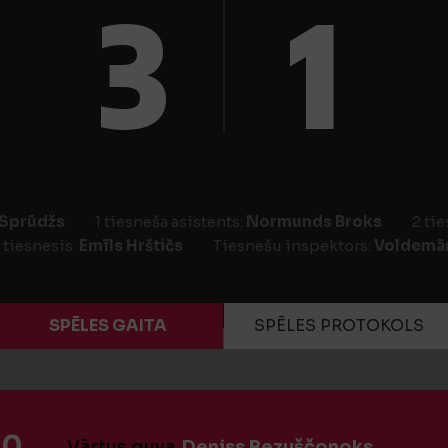
3
1
 Sprūdžs
1 tiesneša asistents:
Normunds Broks
2 ti
 tiesnesis:
Emīls Hrštičs
Tiesnešu inspektors:
Voldemār
SPĒLES GAITA
SPĒLES PROTOKOLS
:0
Vārtus guva
Deniss Bezuščonoks