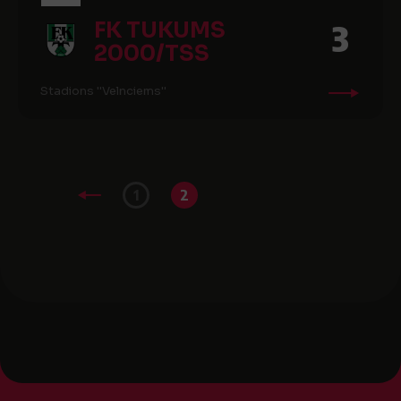
FK TUKUMS
3
2000/TSS
Stadions ''Velnciems''
1
2