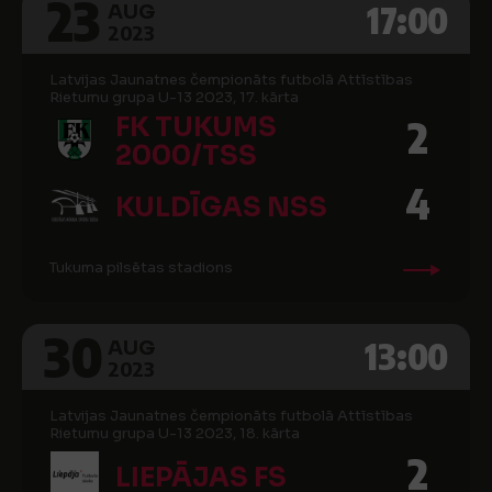
23
17:00
AUG
2023
Latvijas Jaunatnes čempionāts futbolā Attīstības
Rietumu grupa U-13 2023, 17. kārta
FK TUKUMS
2
2000/TSS
4
KULDĪGAS NSS
Tukuma pilsētas stadions
30
13:00
AUG
2023
Latvijas Jaunatnes čempionāts futbolā Attīstības
Rietumu grupa U-13 2023, 18. kārta
2
LIEPĀJAS FS