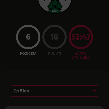
6
18
52:47
POZĪCIJA
PUNKTI
VĀRTU
ATTIECĪBA
Spēles