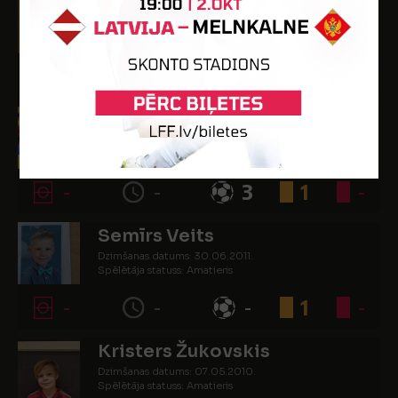
Klāvs Šmits
Dzimšanas datums: 15.09.2011.
Spēlētāja statuss: Amatieris
-
-
-
1
-
Kristians Traktiņš
Dzimšanas datums: 29.09.2010.
Spēlētāja statuss: Amatieris
-
-
3
1
-
Semīrs Veits
Dzimšanas datums: 30.06.2011.
Spēlētāja statuss: Amatieris
-
-
-
1
-
Kristers Žukovskis
Dzimšanas datums: 07.05.2010.
Spēlētāja statuss: Amatieris