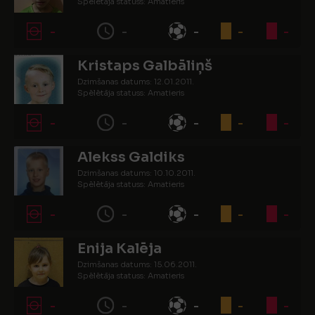
Spēlētāja statuss: Amatieris
-
-
-
-
-
Kristaps Galbāliņš
Dzimšanas datums: 12.01.2011.
Spēlētāja statuss: Amatieris
-
-
-
-
-
Alekss Galdiks
Dzimšanas datums: 10.10.2011.
Spēlētāja statuss: Amatieris
-
-
-
-
-
Enija Kalēja
Dzimšanas datums: 15.06.2011.
Spēlētāja statuss: Amatieris
-
-
-
-
-