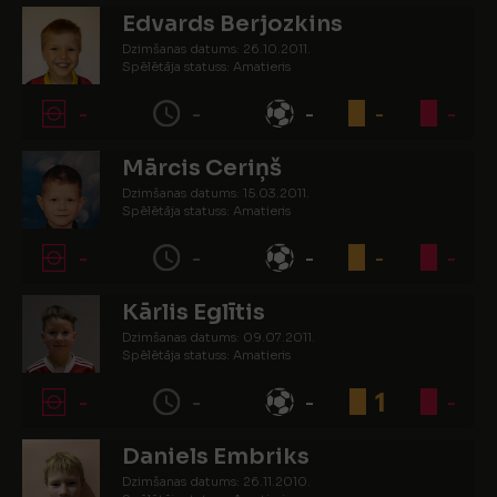
Edvards Berjozkins
Dzimšanas datums: 26.10.2011.
Spēlētāja statuss: Amatieris
-
-
-
-
-
Mārcis Ceriņš
Dzimšanas datums: 15.03.2011.
Spēlētāja statuss: Amatieris
-
-
-
-
-
Kārlis Eglītis
Dzimšanas datums: 09.07.2011.
Spēlētāja statuss: Amatieris
-
-
-
1
-
Daniels Embriks
Dzimšanas datums: 26.11.2010.