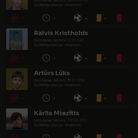
Dzimšanas datums: 23.09.2010.
Spēlētāja statuss: Amatieris
-
-
-
-
-
Raivis Kristholds
Dzimšanas datums: 12.12.2011.
Spēlētāja statuss: Amatieris
-
-
-
-
-
Artūrs Lūks
Dzimšanas datums: 18.12.2010.
Spēlētāja statuss: Amatieris
-
-
-
-
-
Kārlis Miezītis
Dzimšanas datums: 09.03.2011.
Spēlētāja statuss: Amatieris
-
-
-
-
-