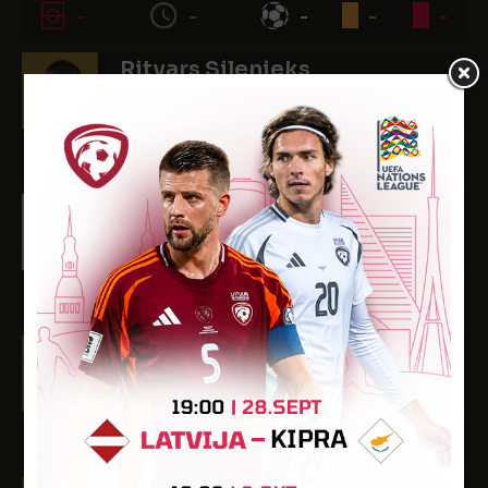
-
-
-
-
-
Ritvars Silenieks
Dzimšanas datums: 19.01.2011.
Spēlētāja statuss: Amatieris
-
-
1
-
-
Jānis Strazdiņš
Dzimšanas datums: 19.08.2011.
Spēlētāja statuss: Amatieris
-
-
-
-
-
Raitis Šeidlers
Dzimšanas datums: 02.02.2010.
Spēlētāja statuss: Amatieris
-
-
2
1
-