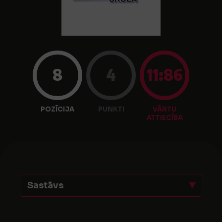
8
4
11:86
POZĪCIJA
PUNKTI
VĀRTU
ATTIECĪBA
Sastāvs