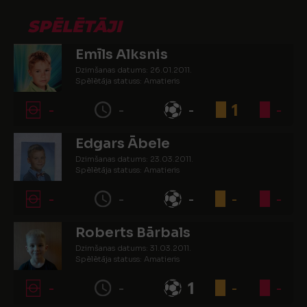
SPĒLĒTĀJI
Emīls Alksnis
Dzimšanas datums: 26.01.2011.
Spēlētāja statuss: Amatieris
-
-
-
1
-
Edgars Ābele
Dzimšanas datums: 23.03.2011.
Spēlētāja statuss: Amatieris
-
-
-
-
-
Roberts Bārbals
Dzimšanas datums: 31.03.2011.
Spēlētāja statuss: Amatieris
-
-
1
-
-