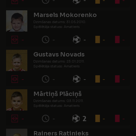
Marsels Mokorenko
Dzimšanas datums: 31.05.2010.
Spēlētāja statuss: Amatieris
-
-
-
-
-
Gustavs Novads
Dzimšanas datums: 23.01.2011.
Spēlētāja statuss: Amatieris
-
-
-
-
-
Mārtiņš Plāciņš
Dzimšanas datums: 03.11.2011.
Spēlētāja statuss: Amatieris
-
-
2
-
-
Rainers Ratinieks