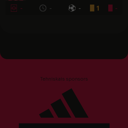
-
-
-
1
-
Tehniskais sponsors