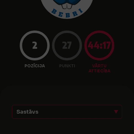
2
27
44:17
POZĪCIJA
PUNKTI
VĀRTU
ATTIECĪBA
Sastāvs