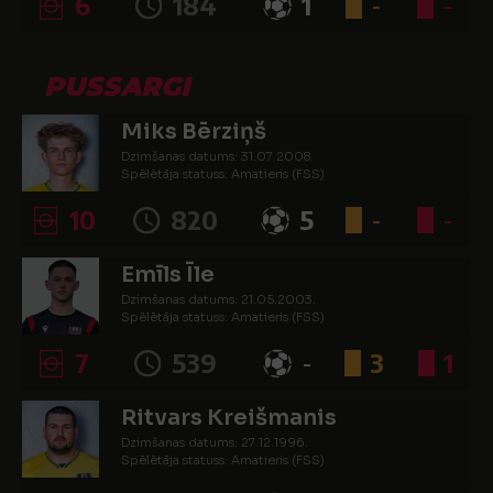
6
184
1
-
-
PUSSARGI
Miks Bērziņš
Dzimšanas datums: 31.07.2008.
Spēlētāja statuss: Amatieris (FSS)
10
820
5
-
-
Emīls Īle
Dzimšanas datums: 21.05.2003.
Spēlētāja statuss: Amatieris (FSS)
7
539
-
3
1
Ritvars Kreišmanis
Dzimšanas datums: 27.12.1996.
Spēlētāja statuss: Amatieris (FSS)