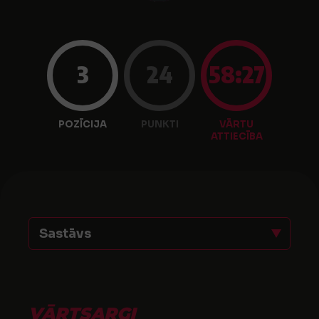
3
24
58:27
POZĪCIJA
PUNKTI
VĀRTU
ATTIECĪBA
Sastāvs
VĀRTSARGI