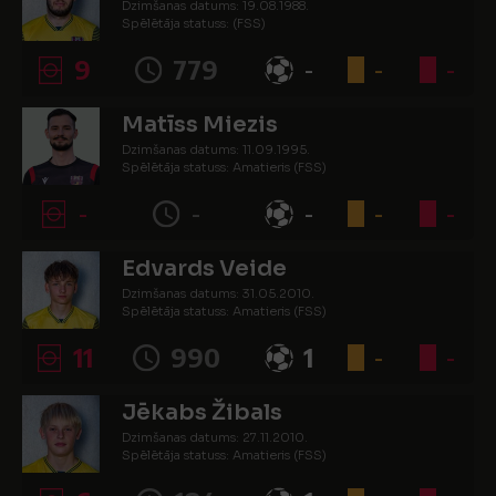
Dzimšanas datums: 19.08.1988.
Spēlētāja statuss: (FSS)
9
779
-
-
-
Matīss Miezis
Dzimšanas datums: 11.09.1995.
Spēlētāja statuss: Amatieris (FSS)
-
-
-
-
-
Edvards Veide
Dzimšanas datums: 31.05.2010.
Spēlētāja statuss: Amatieris (FSS)
11
990
1
-
-
Jēkabs Žibals
Dzimšanas datums: 27.11.2010.
Spēlētāja statuss: Amatieris (FSS)