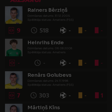
Rainers Bērziņš
Dzimšanas datums: 31.12.2005.
Spēlētāja statuss: Amatieris (FSS)
9
518
-
-
-
Heinrihs Ende
Dzimšanas datums: 06.08.2008.
Spēlētāja statuss: Amatieris
-
-
-
-
-
Renārs Golubevs
Dzimšanas datums: 24.11.1998.
Spēlētāja statuss: Amatieris (FSS)
7
303
-
-
1
Mārtiņš Kīns