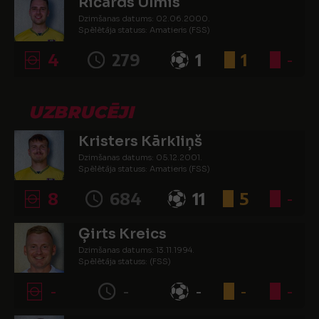
Ričards Ulmis
Dzimšanas datums: 02.06.2000.
Spēlētāja statuss: Amatieris (FSS)
4
279
1
1
-
UZBRUCĒJI
Kristers Kārkliņš
Dzimšanas datums: 05.12.2001.
Spēlētāja statuss: Amatieris (FSS)
8
684
11
5
-
Ģirts Kreics
Dzimšanas datums: 13.11.1994.
Spēlētāja statuss: (FSS)
-
-
-
-
-