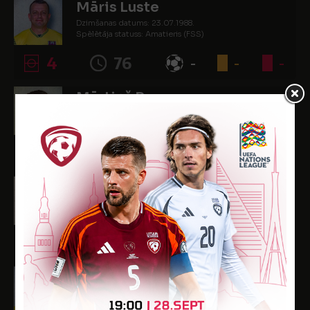
Māris Luste
Dzimšanas datums: 23.07.1988.
Spēlētāja statuss: Amatieris (FSS)
4
76
-
-
-
Mārtiņš Remess
Dzimšanas datums: 26.10.1994.
Spēlētāja statuss: (FSS)
11
990
23
-
-
Markuss Stafeckis
Dzimšanas datums: 08.02.2010.
Spēlētāja statuss: Amatieris
3
82
-
-
-
Kristians Šavčenkovs
Dzimšanas datums: 27.09.2008.
Spēlētāja statuss: Amatieris (FSS)