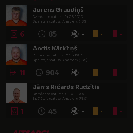
Jorens Graudiņš
Dzimšanas datums: 14.05.2010.
Spēlētāja statuss: Amatieris (FSS)
6
85
-
-
-
Andis Kārkliņš
Dzimšanas datums: 17.06.1987.
Spēlētāja statuss: Amatieris (FSS)
11
904
-
-
-
Jānis Ričards Rudzītis
Dzimšanas datums: 02.01.2000.
Spēlētāja statuss: Amatieris (FSS)
1
45
-
-
-
AIZSARGI