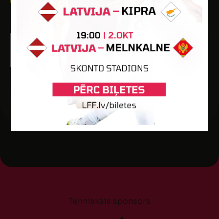
11
911
4
3
-
Mikus Zēģelis
Dzimšanas datums: 14.07.2009.
Spēlētāja statuss: Amatieris
-
-
-
-
-
Tehniskais sponsors