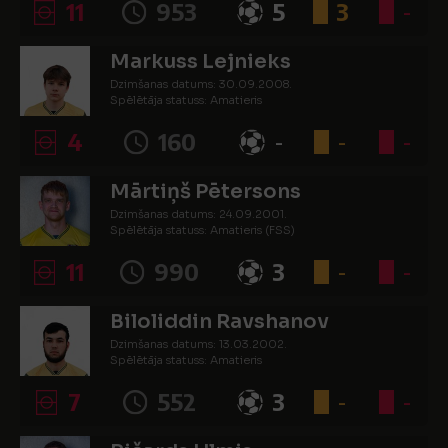
11
953
5
3
-
Markuss Lejnieks
Dzimšanas datums: 30.09.2008.
Spēlētāja statuss: Amatieris
4
160
-
-
-
Mārtiņš Pētersons
Dzimšanas datums: 24.09.2001.
Spēlētāja statuss: Amatieris (FSS)
11
990
3
-
-
Biloliddin Ravshanov
Dzimšanas datums: 13.03.2002.
Spēlētāja statuss: Amatieris
7
552
3
-
-