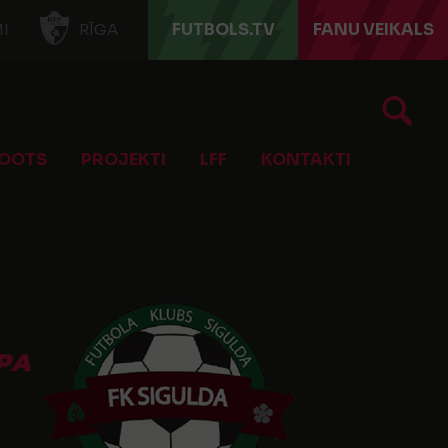
FUTBOLS.TV
FANU VEIKALS
I
RĪGA
OOTS
PROJEKTI
LFF
KONTAKTI
PA