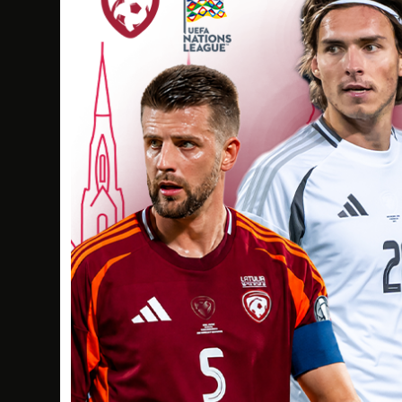
Elza Ozola
Dzimšanas datums: 11.06.2014.
Spēlētāja st
Hanna Pastare
Dzimšanas datums: 23.07.2015.
Spēlētāja s
Aleksandra Rudzīte
Dzimšanas datums: 29.04.2014.
Spēlētāja s
Kate Sivuliča
Dzimšanas datums: 31.05.2014.
Spēlētāja st
Sofija Sūbre
Dzimšanas datums: 13.04.2013.
Spēlētāja st
Elīna Žoluda
Dzimšanas datums: 10.08.2014.
Spēlētāja st