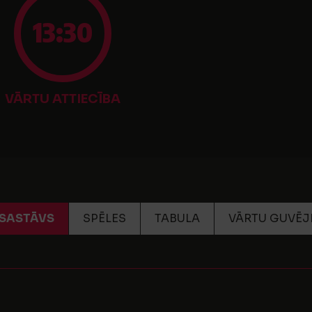
13:30
VĀRTU ATTIECĪBA
SASTĀVS
SPĒLES
TABULA
VĀRTU GUVĒJ