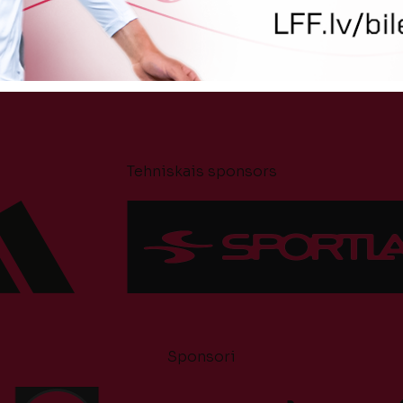
Tehniskais sponsors
Sponsori