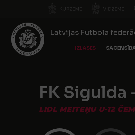
KURZEME
VIDZEME
Latvijas Futbola federā
IZLASES
SACENSĪB
FK Sigulda 
LIDL MEITEŅU U-12 ČE