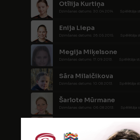
Otīlija Kurtiņa
Dzimšanas datums: 30.04.2014.
Spēlētāja s
Enija Liepa
Dzimšanas datums: 26.05.2015.
Spēlētāja s
Megija Miķelsone
Dzimšanas datums: 17.09.2013.
Spēlētāja st
Sāra Milaičikova
Dzimšanas datums: 10.08.2013.
Spēlētāja st
Šarlote Mūrmane
Dzimšanas datums: 06.08.2013.
Spēlētāja s
Paula Namniece
Dzimšanas datums: 14.04.2014.
Spēlētāja st