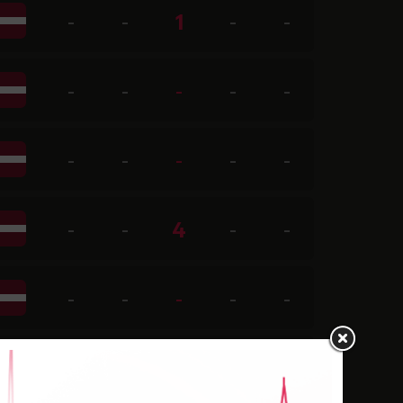
-
-
1
-
-
-
-
-
-
-
-
-
-
-
-
-
-
4
-
-
-
-
-
-
-
-
-
6
-
-