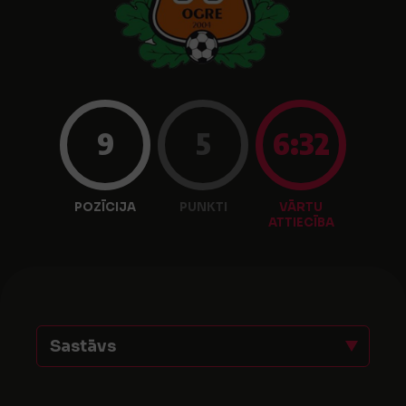
9
5
6:32
POZĪCIJA
PUNKTI
VĀRTU
ATTIECĪBA
Sastāvs