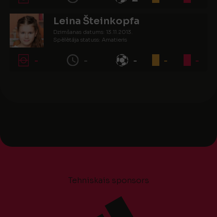
Leina Šteinkopfa
Dzimšanas datums: 13.11.2013.
Spēlētāja statuss: Amatieris
-
-
-
-
-
Tehniskais sponsors