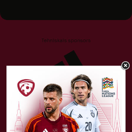
Tehniskais sponsors
Sponsori