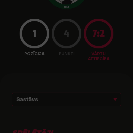
1
4
7:2
POZĪCIJA
PUNKTI
VĀRTU
ATTIECĪBA
Sastāvs
SPĒLĒTĀJI