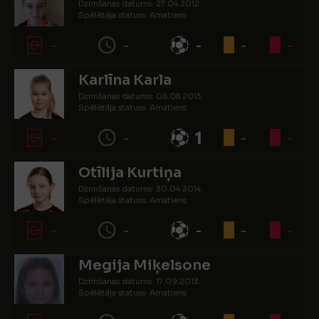
Dzimšanas datums: 27.04.2012.
Spēlētāja statuss: Amatieris
-
-
-
-
-
Karlīna Karla
Dzimšanas datums: 05.08.2013.
Spēlētāja statuss: Amatieris
-
-
1
-
-
Otīlija Kurtiņa
Dzimšanas datums: 30.04.2014.
Spēlētāja statuss: Amatieris
-
-
-
-
-
Megija Miķelsone
Dzimšanas datums: 17.09.2013.
Spēlētāja statuss: Amatieris