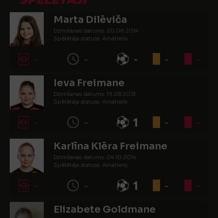
Marta Dilēviča
Dzimšanas datums: 20.06.2014.
Spēlētāja statuss: Amatieris
-
-
-
-
-
Ieva Freimane
Dzimšanas datums: 19.08.2013.
Spēlētāja statuss: Amatieris
-
-
1
-
-
Karlīna Klēra Freimane
Dzimšanas datums: 04.10.2014.
Spēlētāja statuss: Amatieris
-
-
1
-
-
Elizabete Goldmane