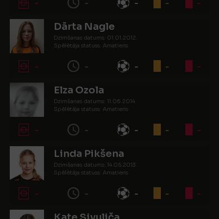
-
-
-
-
-
Dārta Nagle
Dzimšanas datums: 01.01.2012.
Spēlētāja statuss: Amatieris
-
-
-
-
-
Elza Ozola
Dzimšanas datums: 11.06.2014.
Spēlētāja statuss: Amatieris
-
-
-
-
-
Linda Pikšena
Dzimšanas datums: 14.05.2013.
Spēlētāja statuss: Amatieris
-
-
-
-
-
Kate Sivuliča