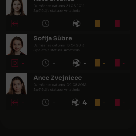
Dzimšanas datums: 31.05.2014.
Spēlētāja statuss: Amatieris
-
-
-
-
-
Sofija Sūbre
Dzimšanas datums: 13.04.2013.
Spēlētāja statuss: Amatieris
-
-
-
-
-
Ance Zvejniece
Dzimšanas datums: 09.08.2012.
Spēlētāja statuss: Amatieris
-
-
4
-
-