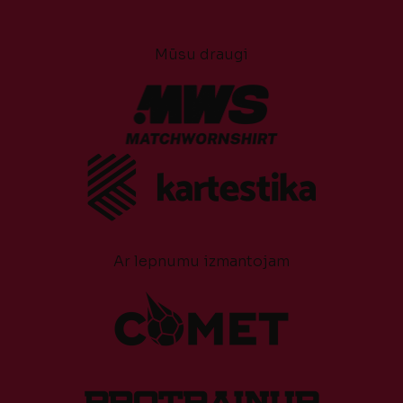
Mūsu draugi
Ar lepnumu izmantojam