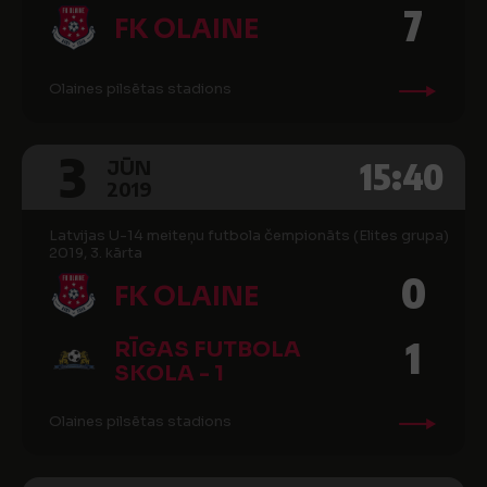
7
FK OLAINE
Olaines pilsētas stadions
3
15:40
JŪN
2019
Latvijas U-14 meiteņu futbola čempionāts (Elites grupa)
2019, 3. kārta
0
FK OLAINE
1
RĪGAS FUTBOLA
SKOLA - 1
Olaines pilsētas stadions