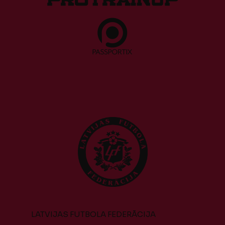
LATVIJAS FUTBOLA FEDERĀCIJA