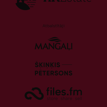
Atbalstītāji