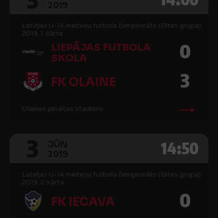
2019
Latvijas U-14 meiteņu futbola čempionāts (Elites grupa)
2019, 1. kārta
0
LIEPĀJAS FUTBOLA
SKOLA
3
FK OLAINE
Olaines pilsētas stadions
3
14:50
JŪN
2019
Latvijas U-14 meiteņu futbola čempionāts (Elites grupa)
2019, 2. kārta
0
FK IECAVA