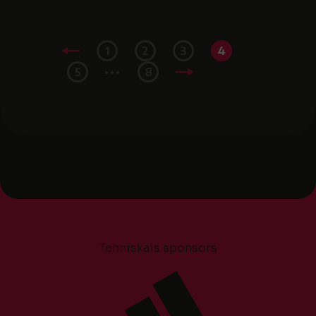
1
2
3
4
...
5
8
Tehniskais sponsors