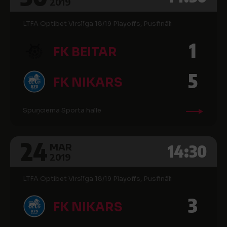
2019
LTFA Optibet Virslīga 18/19 Playoffs, Pusfināli
1
FK BEITAR
5
FK NIKARS
Spuņciema Sporta halle
24
14:30
MAR
2019
LTFA Optibet Virslīga 18/19 Playoffs, Pusfināli
3
FK NIKARS