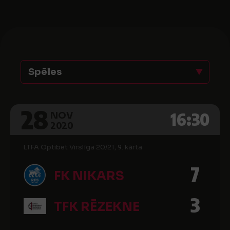
Spēles
28
16:30
NOV
2020
LTFA Optibet Virslīga 20/21, 9. kārta
7
FK NIKARS
3
TFK RĒZEKNE