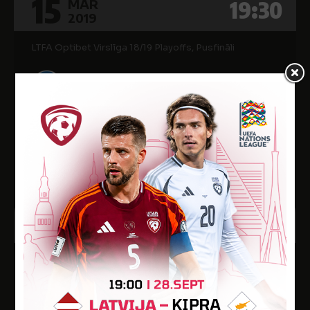
15
19:30
MAR
2019
LTFA Optibet Virslīga 18/19 Playoffs, Pusfināli
3
FK NIKARS
1
FK BEITAR
Elektrum Olimpiskais centrs
2
16:00
MAR
2019
LTFA Optibet Virslīga 18/19 Playoffs, 1/4 fināls
2
NEW PROJECT