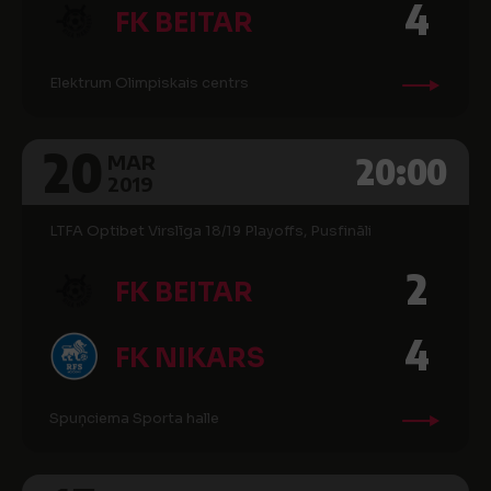
4
FK BEITAR
Elektrum Olimpiskais centrs
20
20:00
MAR
2019
LTFA Optibet Virslīga 18/19 Playoffs, Pusfināli
2
FK BEITAR
4
FK NIKARS
Spuņciema Sporta halle