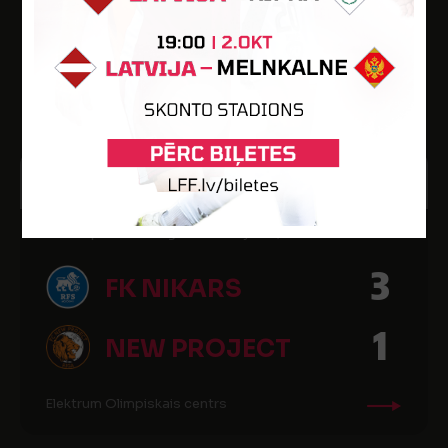
6
FK NIKARS
Elektrum Olimpiskais centrs
27
21:30
FEB
2019
LTFA Optibet Virslīga 18/19 Playoffs, 1/4 fināls
3
FK NIKARS
1
NEW PROJECT
Elektrum Olimpiskais centrs