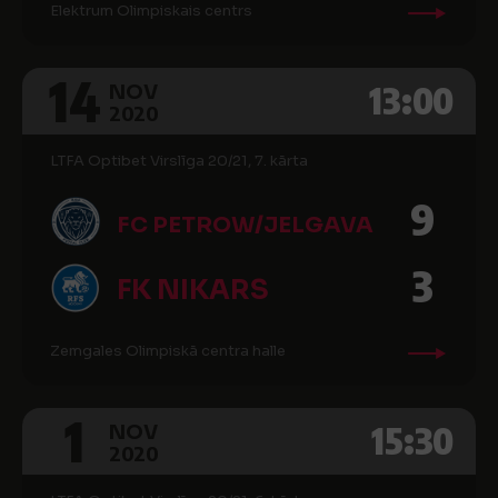
Elektrum Olimpiskais centrs
14
13:00
NOV
2020
LTFA Optibet Virslīga 20/21, 7. kārta
9
FC PETROW/JELGAVA
3
FK NIKARS
Zemgales Olimpiskā centra halle
1
15:30
NOV
2020