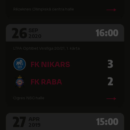
Rēzeknes Olimpiskā centra halle
26
16:00
SEP
2020
LTFA Optibet Virslīga 20/21, 1. kārta
3
FK NIKARS
2
FK RABA
Ogres NSC halle
27
15:00
APR
2019