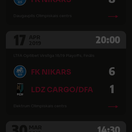
Daugavpils Olimpiskais centrs
17
20:00
APR
2019
LTFA Optibet Virslīga 18/19 Playoffs, Fināls
6
FK NIKARS
1
LDZ CARGO/DFA
Elektrum Olimpiskais centrs
30
14:30
MAR