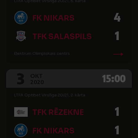
LTFA Optibet Virslīga 20/21, 6. kārta
4
FK NIKARS
1
TFK SALASPILS
Elektrum Olimpiskais centrs
3
15:00
OKT
2020
LTFA Optibet Virslīga 20/21, 2. kārta
1
TFK RĒZEKNE
1
FK NIKARS