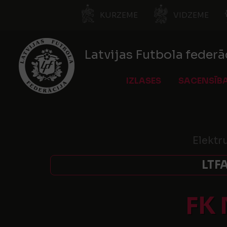
KURZEME
VIDZEME
Latvijas Futbola federā
IZLASES
SACENSĪB
Elektr
LTF
FK