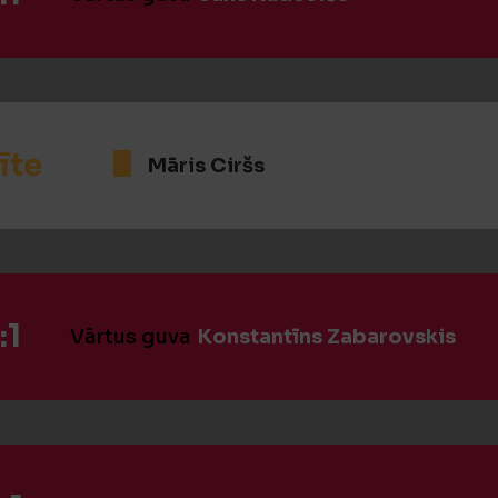
īte
Māris Ciršs
:1
Vārtus guva
Konstantīns Zabarovskis