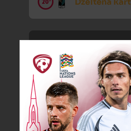
Dzeltenā kart
20’
SAVOS VĀRT
23’