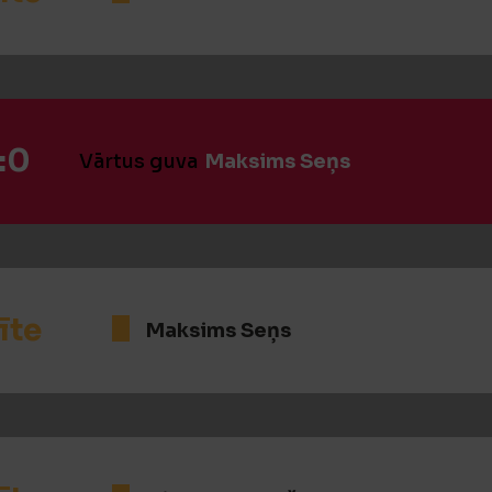
:0
Vārtus guva
Maksims Seņs
īte
Maksims Seņs