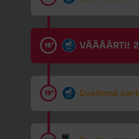
VĀĀĀĀRTI! 2
18’
Dzeltenā kart
19’