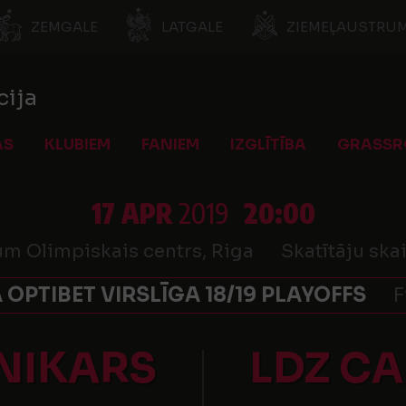
ZEMGALE
LATGALE
ZIEMEĻAUSTRUM
cija
AS
KLUBIEM
FANIEM
IZGLĪTĪBA
GRASSR
17 APR
2019
20:00
um Olimpiskais centrs, Riga
Skatītāju skai
A OPTIBET VIRSLĪGA 18/19 PLAYOFFS
F
 NIKARS
LDZ C