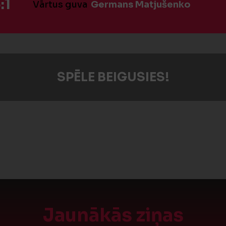
:1
Vārtus guva
Germans Matjušenko
SPĒLE BEIGUSIES!
Jaunākās ziņas