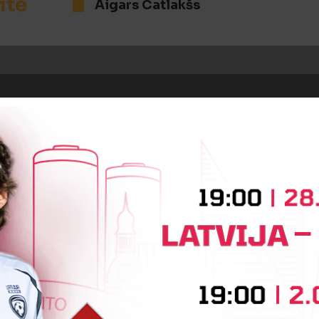
īte
Aigars Catlakšs
BEIDZIES PIRMAIS PUSLAIKS
OTRĀ PUSLAIKA SĀKUMS
OS! 3:0
Maksims Siņicins