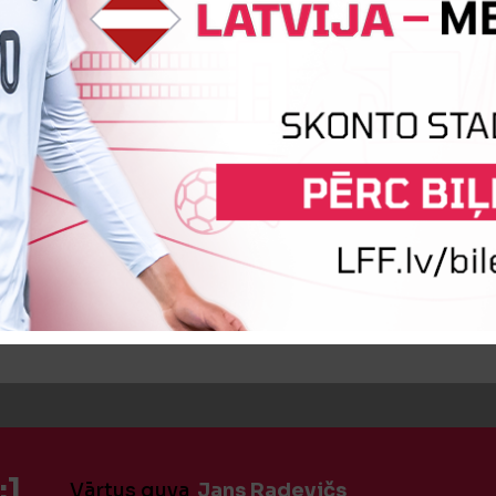
:0
Vārtus guva
Dmitrijs Zabarovskis
īte
Maksims Siņicins
:1
Vārtus guva
Jans Radevičs