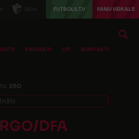
FUTBOLS.TV
FANU VEIKALS
I
RĪGA
OOTS
PROJEKTI
LFF
KONTAKTI
ts:
250
ināls
ARGO/DFA