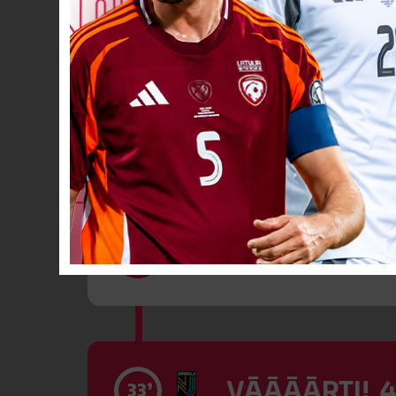
VĀĀĀĀRTI! 4
24’
Dzeltenā kart
32’
VĀĀĀĀRTI! 4
33’