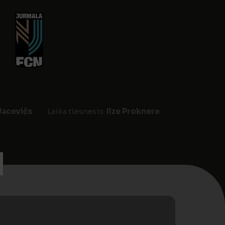
Jacevičs
Laika tiesnesis:
Ilze Proknere