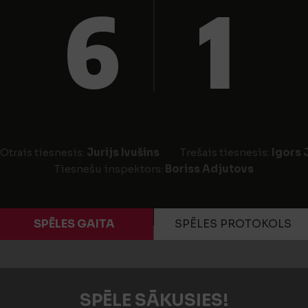
6
1
Otrais tiesnesis:
Jurijs Ivušins
Trešais tiesnesis:
Igors 
Tiesnešu inspektors:
Boriss Adjutovs
SPĒLES GAITA
SPĒLES PROTOKOLS
SPĒLE SĀKUSIES!