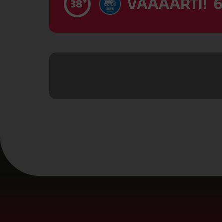
VĀĀĀĀRTI! 6
38’