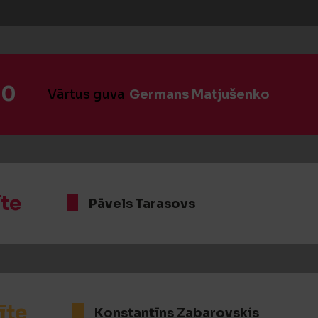
:0
Vārtus guva
Germans Matjušenko
īte
Pāvels Tarasovs
īte
Konstantīns Zabarovskis