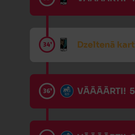
Dzeltenā kart
34’
VĀĀĀĀRTI! 5
36’