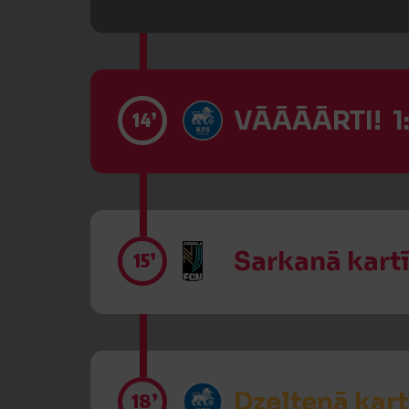
VĀĀĀĀRTI! 1
14’
Sarkanā kart
15’
Dzeltenā kart
18’