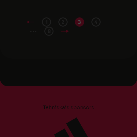
1
2
3
4
...
8
Tehniskais sponsors