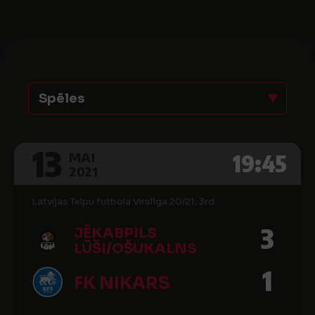
Spēles
13
19:45
MAI
2021
Latvijas Telpu futbola Virslīga 20/21, 3rd
3
JĒKABPILS
LŪŠI/OŠUKALNS
1
FK NIKARS