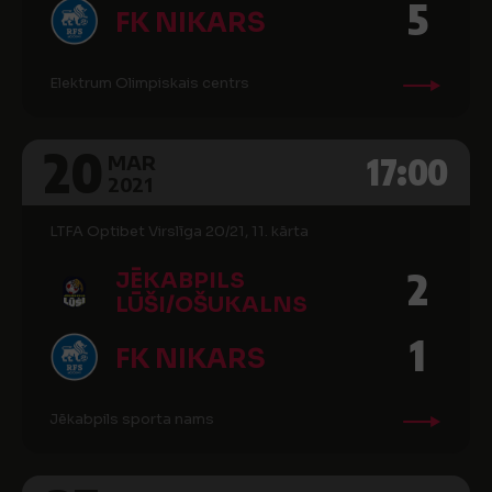
5
FK NIKARS
Elektrum Olimpiskais centrs
20
17:00
MAR
2021
LTFA Optibet Virslīga 20/21, 11. kārta
2
JĒKABPILS
LŪŠI/OŠUKALNS
1
FK NIKARS
Jēkabpils sporta nams