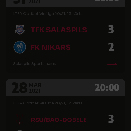
2021
LTFA Optibet Virslīga 20/21, 13. kārta
3
TFK SALASPILS
2
FK NIKARS
Salaspils Sporta nams
28
20:00
MAR
2021
LTFA Optibet Virslīga 20/21, 12. kārta
3
RSU/BAO-DOBELE