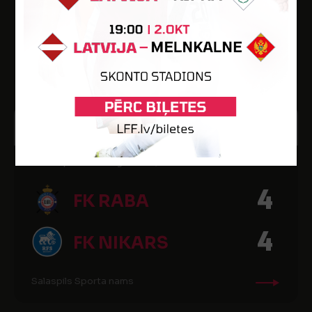
3
JĒKABPILS
LŪŠI/OŠUKALNS
Elektrum Olimpiskais centrs
17
20:00
FEB
2021
LTFA Optibet Virslīga 20/21, 8. kārta
4
FK RABA
4
FK NIKARS
Salaspils Sporta nams