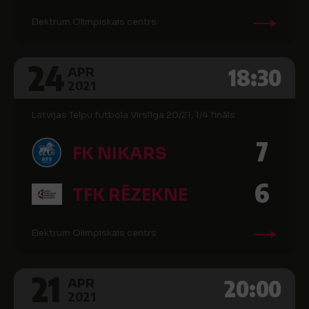
Elektrum Olimpiskais centrs
24
18:30
APR
2021
Latvijas Telpu futbola Virslīga 20/21, 1/4 fināls
7
FK NIKARS
6
TFK RĒZEKNE
Elektrum Olimpiskais centrs
21
20:00
APR
2021