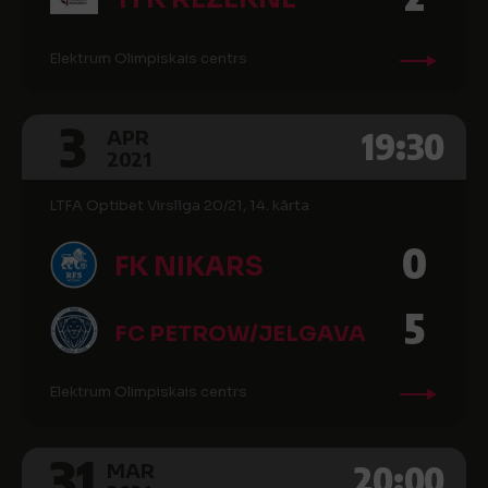
Elektrum Olimpiskais centrs
3
19:30
APR
2021
LTFA Optibet Virslīga 20/21, 14. kārta
0
FK NIKARS
5
FC PETROW/JELGAVA
Elektrum Olimpiskais centrs
31
20:00
MAR