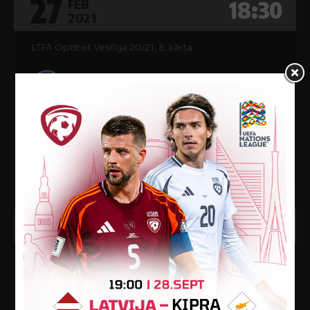
27
18:30
FEB
2021
LTFA Optibet Virslīga 20/21, 5. kārta
4
FK NIKARS
2
RSU/BAO-DOBELE
Elektrum Olimpiskais centrs
20
19:30
FEB
2021
LTFA Optibet Virslīga 20/21, 4. kārta
1
FK NIKARS