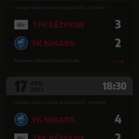
Latvijas Telpu futbola Virslīga 20/21, 1/4 fināls
3
TFK RĒZEKNE
2
FK NIKARS
Rēzeknes Olimpiskā centra halle
17
18:30
APR
2021
Latvijas Telpu futbola Virslīga 20/21, 1/4 fināls
4
FK NIKARS
2
TFK RĒZEKNE