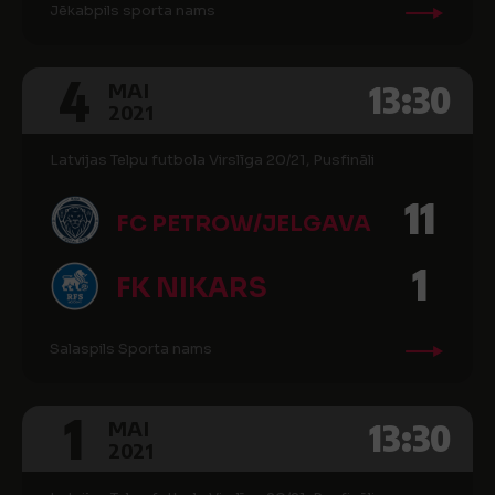
Jēkabpils sporta nams
4
13:30
MAI
2021
Latvijas Telpu futbola Virslīga 20/21, Pusfināli
11
FC PETROW/JELGAVA
1
FK NIKARS
Salaspils Sporta nams
1
13:30
MAI
2021